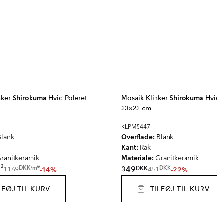
nker
Shirokuma
Hvid Poleret
Mosaik Klinker
Shirokuma
Hvid
33x23 cm
KLPM5447
Overflade:
lank
Blank
Kant:
Rak
Materiale:
ranitkeramik
Granitkeramik
2
2
m
DKK
DKK
/
m
349
DKK
-14%
-22%
1169
451
FØJ TIL KURV
TILFØJ TIL KURV
ERBURY
BOTTOCINO
IK
ROSENDAL