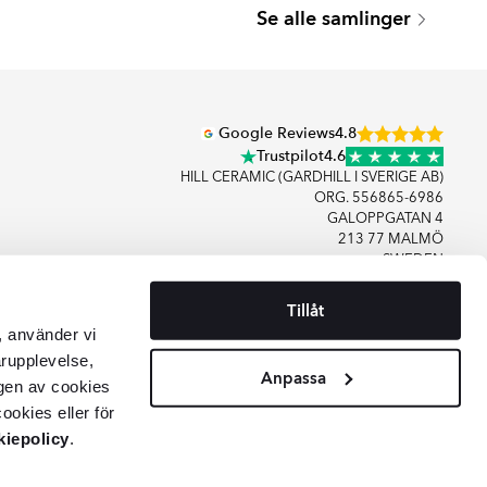
Se alle samlinger
Serie
Serie
Google Reviews
4.8
Trustpilot
4.6
HILL CERAMIC (GARDHILL I SVERIGE AB)
ORG. 556865-6986
GALOPPGATAN 4
213 77 MALMÖ
SWEDEN
Tillåt
+46406083480
, använder vi
KONTAKT OS
arupplevelse,
Anpassa
gen av cookies
ookies eller för
iepolicy
.