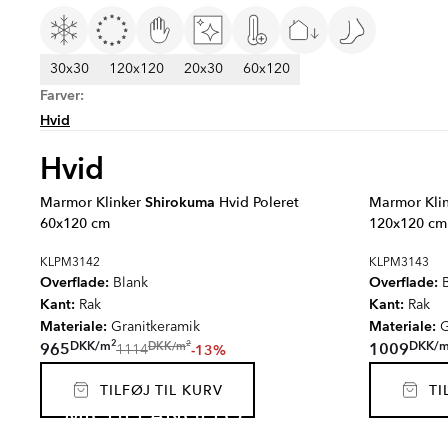
30x30
120x120
20x30
60x120
Farver:
Hvid
Hvid
Marmor Klinker
Shirokuma
Hvid Poleret
Marmor Kli
60x120 cm
120x120 cm
KLPM3142
KLPM3143
Overflade:
Overflade:
Blank
B
Kant:
Kant:
Rak
Rak
Materiale:
Materiale:
Granitkeramik
G
2
2
DKK
/
m
DKK
/
DKK
/
m
965
1009
-13%
1114
TILFØJ TIL KURV
TIL
MICHELANGELO
EMPYRIO
CANT
CARRARA
SJÖV