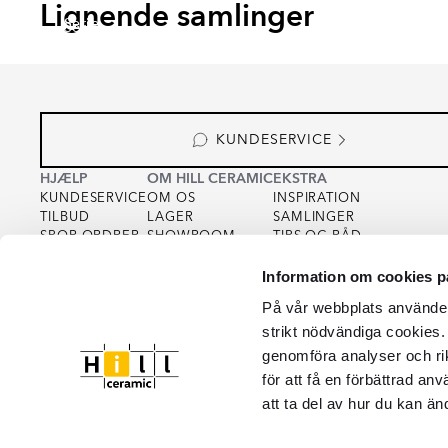
Lignende samlinger
Serie
Serie
Serie
Serie
KUNDESERVICE
HJÆLP
OM HILL CERAMIC
EKSTRA
KUNDESERVICE
OM OS
INSPIRATION
TILBUD
LAGER
SAMLINGER
SPOR ORDRER
SHOWROOM
TIPS OG RÅD
KØBSVILKÅR
FOR PARTNERS
INTEGRITETSPOLITIK
Information om cookies p
VAREPRØVE
FOR KREATØRER
COOKIEPOLICY
KVALITET
På vår webbplats använder 
strikt nödvändiga cookies.
genomföra analyser och ri
för att få en förbättrad an
att ta del av hur du kan än