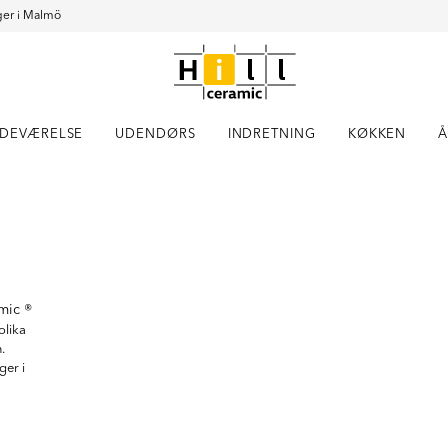
er i Malmö
DEVÆRELSE
UDENDØRS
INDRETNING
KØKKEN
Å
Item
1
of
3
amic ®
olika
.
ger i