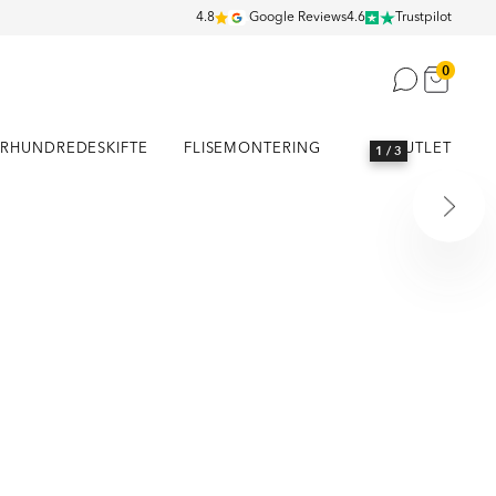
4.8
Google Reviews
4.6
Trustpilot
0
RHUNDREDESKIFTE
FLISEMONTERING
OUTLET
1
/ 3