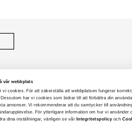
Serie
Serie
å vår webbplats
vi cookies. För att säkerställa att webbplatsen fungerar korrekt
 Dessutom har vi cookies som bidrar till att förbättra din använd
kta annonser. Vi rekommenderar att du samtycker till användnin
vändarupplevelse. För ytterligare information om hur vi använder c
dra dina inställningar, vänligen se vår
Integritetspolicy
och
Cook