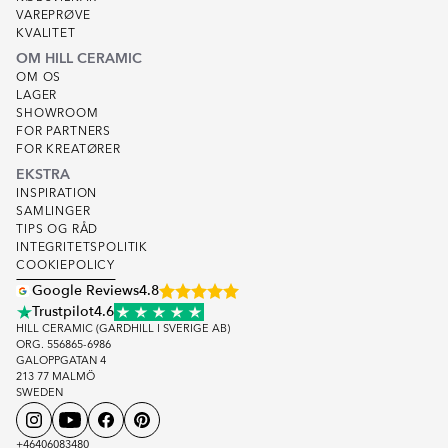
VAREPRØVE
KVALITET
OM HILL CERAMIC
OM OS
LAGER
SHOWROOM
FOR PARTNERS
FOR KREATØRER
EKSTRA
INSPIRATION
SAMLINGER
TIPS OG RÅD
INTEGRITETSPOLITIK
COOKIEPOLICY
Google Reviews
4.8
Trustpilot
4.6
HILL CERAMIC (GARDHILL I SVERIGE AB)
ORG. 556865-6986
GALOPPGATAN 4
213 77 MALMÖ
SWEDEN
+46406083480