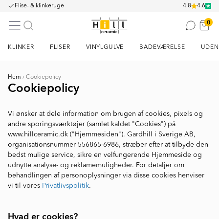
Flise- & klinkeruge
4.8
4.6
0
KLINKER
FLISER
VINYLGULVE
BADEVÆRELSE
UDEN
Hem
Cookiepolicy
Cookiepolicy
Vi ønsker at dele information om brugen af cookies, pixels og
andre sporingsværktøjer (samlet kaldet "Cookies") på
www.hillceramic.dk ("Hjemmesiden"). Gardhill i Sverige AB,
organisationsnummer 556865-6986, stræber efter at tilbyde den
bedst mulige service, sikre en velfungerende Hjemmeside og
udnytte analyse- og reklamemuligheder. For detaljer om
behandlingen af personoplysninger via disse cookies henviser
vi til vores
Privatlivspolitik
.
Hvad er cookies?