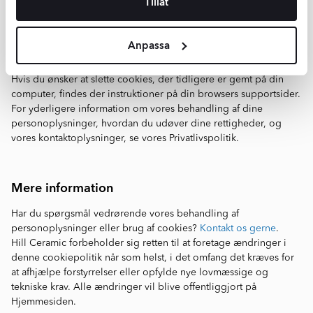
Tillåt
For at få adgang til Hjemmesiden kræves ikke samtykke til disse
cookies, men visse tjenester og funktioner kan være
begrænsede eller utilgængelige uden dit samtykke.
Anpassa
Du kan til enhver tid tilbagekalde dit samtykke til cookies og
analyseværktøjer ved at klikke her eller
kontakte os
.
Hvis du ønsker at slette cookies, der tidligere er gemt på din
computer, findes der instruktioner på din browsers supportsider.
For yderligere information om vores behandling af dine
personoplysninger, hvordan du udøver dine rettigheder, og
vores kontaktoplysninger, se vores Privatlivspolitik.
Mere information
Har du spørgsmål vedrørende vores behandling af
personoplysninger eller brug af cookies?
Kontakt os gerne
.
Hill Ceramic forbeholder sig retten til at foretage ændringer i
denne cookiepolitik når som helst, i det omfang det kræves for
at afhjælpe forstyrrelser eller opfylde nye lovmæssige og
tekniske krav. Alle ændringer vil blive offentliggjort på
Hjemmesiden.