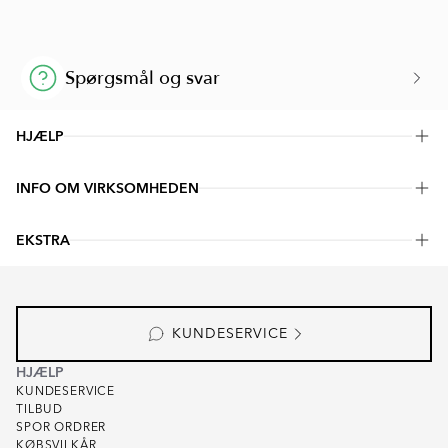
Spørgsmål og svar
HJÆLP
KUNDESERVICE
INFO OM VIRKSOMHEDEN
TILBUD
SPOR ORDRER
OM OS
LEVERING
EKSTRA
LAGER
KØBSVILKÅR
SHOWROOM
VAREPRØVE
ABONNÉR
FOR PARTNERS
KVALITET
#YESHILLCERAMIC
FOR KREATØRER
TESTPROFFS
KUNDESERVICE
INTEGRITETSPOLITIK
COOKIEPOLICY
HJÆLP
KUNDESERVICE
TILBUD
SPOR ORDRER
KØBSVILKÅR