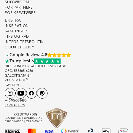
SHOWROOM
FOR PARTNERS
FOR KREATØRER
EKSTRA
INSPIRATION
SAMLINGER
TIPS OG RÅD
INTEGRITETSPOLITIK
COOKIEPOLICY
Google Reviews
4.8
Trustpilot
4.6
HILL CERAMIC (GARDHILL I SVERIGE AB)
ORG. 556865-6986
GALOPPGATAN 4
213 77 MALMÖ
SWEDEN
+46406083480
KONTAKT OS