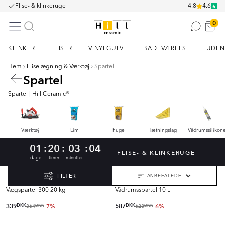
Flise- & klinkeruge
4.8
4.6
0
KLINKER
FLISER
VINYLGULVE
BADEVÆRELSE
UDEN
Hem
Fliselægning & Værktøj
Spartel
Spartel
Spartel | Hill Ceramic®
Værktøj
Lim
Fuge
Tætningslag
Vådrumssilikon
:
:
:
01
20
03
04
FLISE- & KLINKERUGE
dage
timer
minutter
FILTER
Vægspartel 300 20 kg
Vådrumsspartel 10 L
339
DKK
-7%
587
DKK
-6%
364
628
DKK
DKK