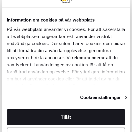
Priser på Spackel:
Item
1
of
Spackel
Pris
Bestille
Information om cookies på vår webbplats
6
På vår webbplats använder vi cookies. För att säkerställa
Vægspartel 300 20 kg
339 kr/st
KÖP
att webbplatsen fungerar korrekt, använder vi strikt
nödvändiga cookies. Dessutom har vi cookies som bidrar
till att förbättra din användarupplevelse, genomföra
Vådrumsspartel 10 L
587 kr/st
KÖP
analyser och rikta annonser. Vi rekommenderar att du
samtycker till användningen av cookies för att få en
förbättrad användarupplevelse. För ytterligare information
om hur vi använder cookies eller för att ta del av hur du
kan ändra dina inställningar, vänligen se vår
Mest populære spørgsmål vedr
Integritetspolicy
och
Cookiepolicy
.
Cookieinställningar
Spackel:
Almindelige spørgsmål blandt folk, der skal købe Spackel
Tillåt
💸 Hvor meget koster Spackel?