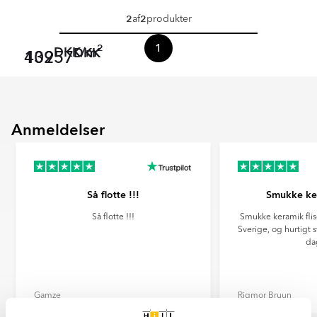
2
2
af
produkter
1
2
DKK
/
m
DKK
439
10257
Anmeldelser
Så flotte !!!
Smukke ker
Så flotte !!!
Smukke keramik flise
Sverige, og hurtigt s
da
Gamze
Rigmor Bruun