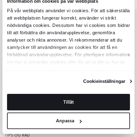
Information om cookies på vår webbplats
På vår webbplats använder vi cookies. För att säkerställa
att webbplatsen fungerar korrekt, använder vi strikt
nödvändiga cookies. Dessutom har vi cookies som bidrar
KUNDESERVICE
till att förbättra din användarupplevelse, genomföra
analyser och rikta annonser. Vi rekommenderar att du
HJÆLP
samtycker till användningen av cookies för att få en
KUNDESERVICE
TILBUD
förbättrad användarupplevelse. För ytterligare information
SPOR ORDRER
om hur vi använder cookies eller för att ta del av hur du
KØBSVILKÅR
kan ändra dina inställningar, vänligen se vår
VAREPRØVE
KVALITET
Integritetspolicy
och
Cookiepolicy
.
Cookieinställningar
OM HILL CERAMIC
OM OS
LAGER
SHOWROOM
Tillåt
FOR PARTNERS
FOR KREATØRER
EKSTRA
Anpassa
INSPIRATION
SAMLINGER
TIPS OG RÅD