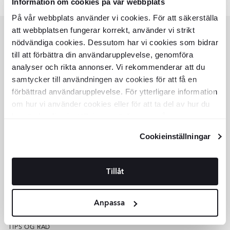
Information om cookies på vår webbplats
På vår webbplats använder vi cookies. För att säkerställa
att webbplatsen fungerar korrekt, använder vi strikt
nödvändiga cookies. Dessutom har vi cookies som bidrar
KUNDESERVICE
till att förbättra din användarupplevelse, genomföra
analyser och rikta annonser. Vi rekommenderar att du
HJÆLP
samtycker till användningen av cookies för att få en
KUNDESERVICE
TILBUD
förbättrad användarupplevelse. För ytterligare information
SPOR ORDRER
om hur vi använder cookies eller för att ta del av hur du
KØBSVILKÅR
kan ändra dina inställningar, vänligen se vår
VAREPRØVE
KVALITET
Integritetspolicy
och
Cookiepolicy
.
Cookieinställningar
OM HILL CERAMIC
OM OS
LAGER
SHOWROOM
Tillåt
FOR PARTNERS
FOR KREATØRER
EKSTRA
Anpassa
INSPIRATION
SAMLINGER
TIPS OG RÅD