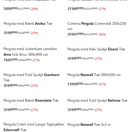
5899
DKK
-28%
21949
DKK
-27%
8247
30134
DKK
DKK
Arvika
Pergola
Pergola med Bænk
Træ
Cortena
Cortenstål 350x230
cm
3599
DKK
-27%
4935
DKK
35907
DKK
-36%
56410
DKK
Elvaris
Pergola med Justerbare Lameller
Pergola med Halv Spaljé
Træ
Arne
Grå, Brun 300x400 cm
3599
DKK
-27%
4952
DKK
7665
DKK
-27%
10523
DKK
Granbern
Norwell
Pergola med Fuld Spaljé
Pergola
Træ 300x500 cm
Træ
12999
DKK
-31%
18877
DKK
3599
DKK
-27%
4952
DKK
Rivendale
Belmira
Pergola med Bænk
Træ
Pergola med Fuld Spaljé
Træ
3599
DKK
-27%
3599
DKK
-27%
4935
4952
DKK
DKK
Norwell
Pergola Cirkel med Lange Tagbjælker
Pergola
Træ 3x3 m
Edencraft
Træ