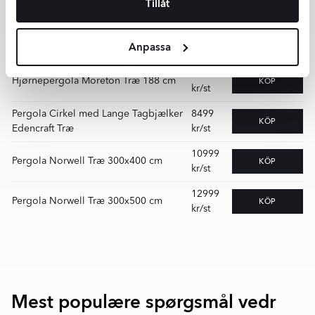
Pergola
Pris
Bestille
Tillåt
6
3599
Pergola med Bænk Belmira Træ
KÖP
Anpassa
kr/st
5247
Hjørnepergola Moreton Træ 188 cm
KÖP
kr/st
Pergola Cirkel med Lange Tagbjælker
8499
KÖP
Edencraft Træ
kr/st
10999
Pergola Norwell Træ 300x400 cm
KÖP
kr/st
12999
Pergola Norwell Træ 300x500 cm
KÖP
kr/st
Mest populære spørgsmål vedr