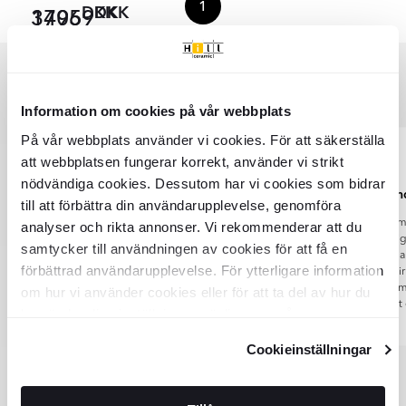
1
DKK
DKK
3705
14969
Anmeldelser
Information om cookies på vår webbplats
På vår webbplats använder vi cookies. För att säkerställa
att webbplatsen fungerar korrekt, använder vi strikt
nödvändiga cookies. Dessutom har vi cookies som bidrar
Fantastisk produkt.
God kund
till att förbättra din användarupplevelse, genomföra
Fantastisk produkt.
God hjemmeside me
analyser och rikta annonser. Vi rekommenderar att du
konkurrencedygtige 
samtycker till användningen av cookies för att få en
leveringstiden l
förbättrad användarupplevelse. För ytterligare information
forventede har v
super imødekom
om hur vi använder cookies eller för att ta del av hur du
sammen fundet e
kan ändra dina inställningar, vänligen se vår
Marianne Mielke
Jonathan
Integritetspolicy
och
Cookiepolicy
.
Cookieinställningar
Priser på Pergola:
Item
1
of