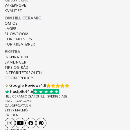
Pergola Norwell Træ 300x500 cm
- 15599 kr/st
KØBSVILKÅR
VAREPRØVE
KVALITET
OM HILL CERAMIC
OM OS
LAGER
SHOWROOM
FOR PARTNERS
FOR KREATØRER
EKSTRA
INSPIRATION
SAMLINGER
TIPS OG RÅD
INTEGRITETSPOLITIK
COOKIEPOLICY
Google Reviews
4.8
Trustpilot
4.6
HILL CERAMIC (GARDHILL I SVERIGE AB)
ORG. 556865-6986
GALOPPGATAN 4
213 77 MALMÖ
SWEDEN