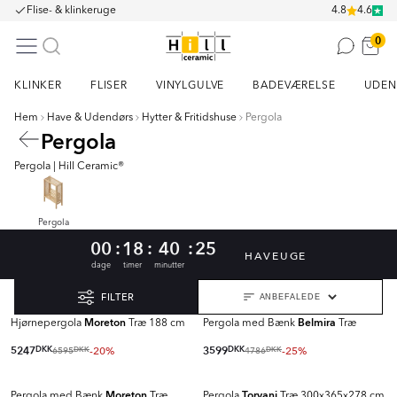
Flise- & klinkeruge
4.8
4.6
0
KLINKER
FLISER
VINYLGULVE
BADEVÆRELSE
UDEN
Hem
Have & Udendørs
Hytter & Fritidshuse
Pergola
Pergola
Pergola | Hill Ceramic®
Pergola
:
:
:
00
18
40
25
HAVEUGE
dage
timer
minutter
FILTER
Moreton
Belmira
Hjørnepergola
Træ 188 cm
Pergola med Bænk
Træ
5247
DKK
-20%
3599
DKK
-25%
6595
4786
DKK
DKK
Moreton
Torvani
Pergola med Bænk
Træ
Pergola
Træ 300x365x278 cm