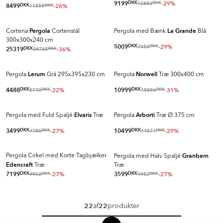
9199
DKK
-29%
12883
DKK
8499
DKK
-26%
11559
DKK
Pergola
La Grande
Cortena
Cortenstål
Pergola med Bænk
Blå
300x300x240 cm
5009
DKK
-29%
7050
DKK
25319
DKK
-36%
39785
DKK
Lerum
Norwell
Pergola
Grå 295x395x230 cm
Pergola
Træ 300x400 cm
4488
DKK
-22%
10999
DKK
-31%
5740
15896
DKK
DKK
Elvaris
Arborti
Pergola med Fuld Spaljé
Træ
Pergola
Træ Ø 375 cm
3499
DKK
-27%
10499
DKK
-29%
4786
14871
DKK
DKK
Granbern
Pergola Cirkel med Korte Tagbjælker
Pergola med Halv Spaljé
Edencraft
Træ
Træ
7199
DKK
-27%
3599
DKK
-27%
9903
4952
DKK
DKK
22
22
af
produkter