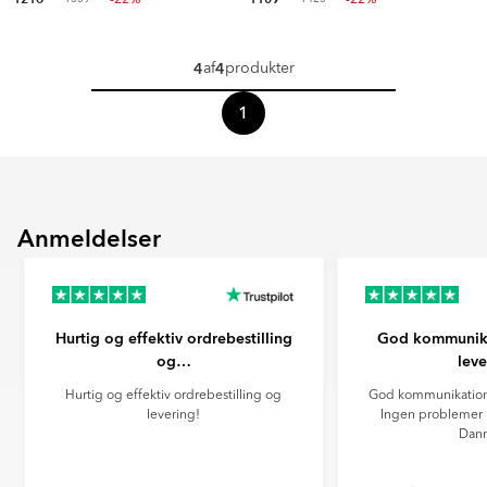
4
4
af
produkter
1
Anmeldelser
Hurtig og effektiv ordrebestilling
God kommunika
og…
leve
Hurtig og effektiv ordrebestilling og
God kommunikation 
levering!
Ingen problemer m
Danm