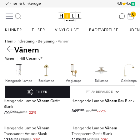
Flise- & klinkeruge
4.8
4.6
0
KLINKER
FLISER
VINYLGULVE
BADEVÆRELSE
UDEN
Hem
Indretning
Belysning
Vänern
Vänern
Vänern | Hill Ceramic®
Hængende Lampe
Bordlampe
Væglampe
Taklampa
Golvlampa
FILTER
Vänern
Vänern
Hængende Lampe
Grafit
Hængende Lampe
Rav Blank
Blank
849
DKK
-22%
1090
DKK
755
DKK
-22%
969
DKK
Vänern
Vänern
Hængende Lampe
Hængende Lampe
Transparent Amber Blank
Transparent Grafit Blank
1216
DKK
-22%
1109
DKK
-22%
1559
1425
DKK
DKK