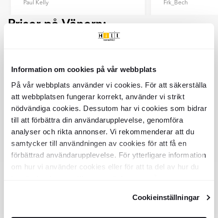
Paul Kelly
Frk_Bech
Priser på Vänern:
Item
1
of
Vänern
Pris
Bestille
6
Information om cookies på vår webbplats
849
Hængende Lampe Vänern Rav Blank
KÖP
kr/st
På vår webbplats använder vi cookies. För att säkerställa
att webbplatsen fungerar korrekt, använder vi strikt
755
Hængende Lampe Vänern Grafit Blank
KÖP
nödvändiga cookies. Dessutom har vi cookies som bidrar
kr/st
till att förbättra din användarupplevelse, genomföra
Hængende Lampe Vänern Transparent
1216
analyser och rikta annonser. Vi rekommenderar att du
KÖP
Amber Blank
kr/st
samtycker till användningen av cookies för att få en
Hængende Lampe Vänern Transparent
1109
förbättrad användarupplevelse. För ytterligare information
KÖP
Grafit Blank
kr/st
om hur vi använder cookies eller för att ta del av hur du
kan ändra dina inställningar, vänligen se vår
Integritetspolicy
och
Cookiepolicy
.
Cookieinställningar