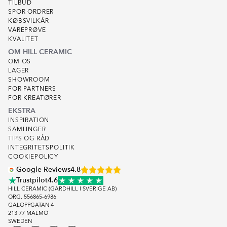
TILBUD
Hængende Lampe Vänern Transparent Grafit Blank
- 1329
SPOR ORDRER
kr/st
KØBSVILKÅR
VAREPRØVE
KVALITET
OM HILL CERAMIC
OM OS
LAGER
SHOWROOM
FOR PARTNERS
FOR KREATØRER
EKSTRA
INSPIRATION
SAMLINGER
TIPS OG RÅD
INTEGRITETSPOLITIK
COOKIEPOLICY
Google Reviews
4.8
Trustpilot
4.6
HILL CERAMIC (GARDHILL I SVERIGE AB)
ORG. 556865-6986
GALOPPGATAN 4
213 77 MALMÖ
SWEDEN