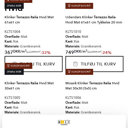
Hvid
SPARA MER
🏆 KUNDFAVORIT
Klinker
Terrazzo Italia
Hvid Mat
Udendørs Klinker
Terrazzo Italia
61x61 cm
Hvid Mat 61x61 cm Tykkelse 20 mm
KLTS1004
KLTS1010
Overflade:
Overflade:
Matt
Matt
Kant:
Kant:
Rak
Rak
Materiale:
Materiale:
Granitkeramik
Granitkeramik
2
2
DKK
/
m
DKK
/
m
367
749
-32%
-24%
2
2
DKK
/
m
DKK
/
m
541
991
TILFØJ TIL KURV
TILFØJ TIL KURV
🏆 KUNDFAVORIT
SPARA MER
🏆 KUNDFAVORIT
Klinker
Terrazzo Italia
Hvid Mat
Mosaik Klinker
Terrazzo Italia
Hvid
30x61 cm
Mat 30x30 (5x5) cm
KLTS1005
KLTS1006
Overflade:
Overflade:
Matt
Matt
Kant:
Kant:
Rak
Rak
Materiale:
Materiale:
Granitkeramik
Granitkeramik
2
DKK
/
m
DKK
366
146
-29%
-25%
2
DKK
/
m
DKK
517
195