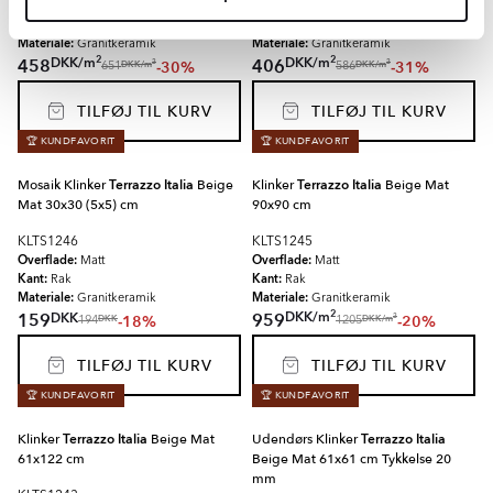
Overflade:
Overflade:
Matt
Matt
Kant:
Kant:
Rak
Rak
Materiale:
Materiale:
Granitkeramik
Granitkeramik
2
2
DKK
/
m
DKK
/
m
458
406
-30%
-31%
2
2
DKK
/
m
DKK
/
m
651
586
TILFØJ TIL KURV
TILFØJ TIL KURV
🏆 KUNDFAVORIT
🏆 KUNDFAVORIT
Mosaik Klinker
Terrazzo Italia
Beige
Klinker
Terrazzo Italia
Beige Mat
Mat 30x30 (5x5) cm
90x90 cm
KLTS1246
KLTS1245
Overflade:
Overflade:
Matt
Matt
Kant:
Kant:
Rak
Rak
Materiale:
Materiale:
Granitkeramik
Granitkeramik
2
DKK
/
m
DKK
159
959
-18%
-20%
2
DKK
DKK
/
m
194
1205
TILFØJ TIL KURV
TILFØJ TIL KURV
🏆 KUNDFAVORIT
🏆 KUNDFAVORIT
Klinker
Terrazzo Italia
Beige Mat
Udendørs Klinker
Terrazzo Italia
61x122 cm
Beige Mat 61x61 cm Tykkelse 20
mm