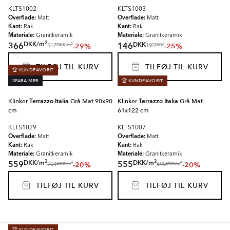
KLTS1002
KLTS1003
Overflade:
Overflade:
Matt
Matt
Kant:
Kant:
Rak
Rak
Materiale:
Materiale:
Granitkeramik
Granitkeramik
2
DKK
/
m
DKK
366
146
-29%
-25%
2
DKK
/
m
DKK
517
195
TILFØJ TIL KURV
TILFØJ TIL KURV
🏆 KUNDFAVORIT
SPARA MER
🏆 KUNDFAVORIT
Klinker
Terrazzo Italia
Grå Mat 90x90
Klinker
Terrazzo Italia
Grå Mat
cm
61x122 cm
KLTS1029
KLTS1007
Overflade:
Overflade:
Matt
Matt
Kant:
Kant:
Rak
Rak
Materiale:
Materiale:
Granitkeramik
Granitkeramik
2
2
DKK
/
m
DKK
/
m
559
555
-20%
-20%
2
2
DKK
/
m
DKK
/
m
704
690
TILFØJ TIL KURV
TILFØJ TIL KURV
🏆 KUNDFAVORIT