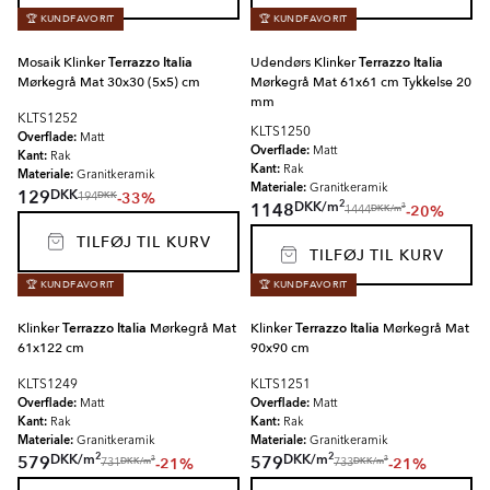
🏆 KUNDFAVORIT
🏆 KUNDFAVORIT
Mosaik Klinker
Terrazzo Italia
Udendørs Klinker
Terrazzo Italia
Mørkegrå Mat 30x30 (5x5) cm
Mørkegrå Mat 61x61 cm Tykkelse 20
mm
KLTS1252
KLTS1250
Overflade:
Matt
Overflade:
Matt
Kant:
Rak
Kant:
Rak
Materiale:
Granitkeramik
Materiale:
Granitkeramik
DKK
129
-33%
DKK
194
2
DKK
/
m
1148
-20%
2
DKK
/
m
1444
TILFØJ TIL KURV
TILFØJ TIL KURV
🏆 KUNDFAVORIT
🏆 KUNDFAVORIT
Klinker
Terrazzo Italia
Mørkegrå Mat
Klinker
Terrazzo Italia
Mørkegrå Mat
61x122 cm
90x90 cm
KLTS1249
KLTS1251
Overflade:
Overflade:
Matt
Matt
Kant:
Kant:
Rak
Rak
Materiale:
Materiale:
Granitkeramik
Granitkeramik
2
2
DKK
/
m
DKK
/
m
579
579
-21%
-21%
2
2
DKK
/
m
DKK
/
m
731
733