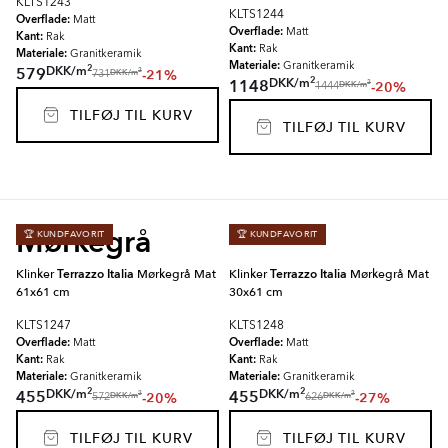
KLTS1243
KLTS1244
Overflade:
Matt
Overflade:
Matt
Kant:
Rak
Kant:
Rak
Materiale:
Granitkeramik
Materiale:
Granitkeramik
2
DKK
/
m
579
-21%
2
DKK
/
m
731
2
DKK
/
m
1148
-20%
2
DKK
/
m
1444
TILFØJ TIL KURV
TILFØJ TIL KURV
Mørkegrå
🏆 KUNDFAVORIT
🏆 KUNDFAVORIT
Klinker
Terrazzo Italia
Mørkegrå Mat
Klinker
Terrazzo Italia
Mørkegrå Mat
61x61 cm
30x61 cm
KLTS1247
KLTS1248
Overflade:
Overflade:
Matt
Matt
Kant:
Kant:
Rak
Rak
Materiale:
Materiale:
Granitkeramik
Granitkeramik
2
2
DKK
/
m
DKK
/
m
455
455
-20%
-27%
2
2
DKK
/
m
DKK
/
m
572
626
TILFØJ TIL KURV
TILFØJ TIL KURV