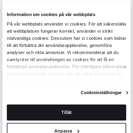
TILFØJ TIL KURV
TILFØJ TIL KURV
🏆 KUNDFAVORIT
Information om cookies på vår webbplats
Klinker
Terrazzo Italia
Hvid Mat
På vår webbplats använder vi cookies. För att säkerställa
61x122 cm
att webbplatsen fungerar korrekt, använder vi strikt
nödvändiga cookies. Dessutom har vi cookies som bidrar
KLTS1008
Overflade:
Matt
till att förbättra din användarupplevelse, genomföra
Kant:
Rak
analyser och rikta annonser. Vi rekommenderar att du
Materiale:
Granitkeramik
2
DKK
/
m
555
-20%
2
DKK
/
m
samtycker till användningen av cookies för att få en
690
förbättrad användarupplevelse. För ytterligare information
TILFØJ TIL KURV
om hur vi använder cookies eller för att ta del av hur du
kan ändra dina inställningar, vänligen se vår
Integritetspolicy
och
Cookiepolicy
.
Cookieinställningar
🏆 KUNDFAVORIT
Beige
🏆 KUNDFAVORIT
SPARA MER
Tillåt
Klinker
Terrazzo Italia
Beige Mat
Klinker
Terrazzo Italia
Beige Mat
61x61 cm
30x61 cm
Anpassa
KLTS1241
KLTS1242