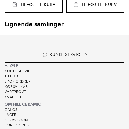
TILFØJ TIL KURV
TILFØJ TIL KURV
Lignende samlinger
CEPPO DI GRE
TERRAZZO PREMIO
Item
1
of
3
KUNDESERVICE
HJÆLP
KUNDESERVICE
TILBUD
SPOR ORDRER
KØBSVILKÅR
VAREPRØVE
KVALITET
OM HILL CERAMIC
OM OS
LAGER
SHOWROOM
FOR PARTNERS