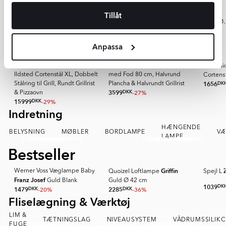
Have & Udendørs
1
ILDSTED
Tillåt
of
&
GRILLTILBEHØR
HAVEMØBLER
HAVEVÆRKTØ
11
ILDSKÅL
PLANTER & KRUKKER
GRILLTILBEHØR
ILDSTED
SKÆRM
FONTÆNER & FUGLEBADE
HAVE & UDENDØRS
HAVEVÆRKTØJ
HAVEMØBLER
ILDSKÅL
Bestseller
Anpassa
SPAR MER
BonFeu Grillsæt med BonBiza
Grillsæt med Ildskål Cortenstål
Corteni
Ildsted Cortenstål XL, Dobbelt
med Fod 80 cm, Halvrund
Cortens
1656
DK
Stålring til Grill, Rundt Grillrist
Plancha & Halvrundt Grillrist
3599
DKK
-27%
& Pizzaovn
15999
DKK
-29%
Indretning
Item
1
HÆNGENDE
of
BELYSNING
MØBLER
BORDLAMPE
V
LAMPE
HÆNGENDE LAMPE
VÆGLAMPE
MØBLER
BORDE
HJEM DEKORATION
STOL & SKAMMEL
BORDLAMPE
BELYSNING
LÆNESTOL
11
Bestseller
Griffin
l
Werner Voss Væglampe Baby
Quoizel Loftlampe
Spejl L
Franz Josef
Guld Blank
Guld Ø 42 cm
1039
DK
1479
DKK
-20%
2285
DKK
-36%
Fliselægning & Værktøj
Item
1
LIM &
of
TÆTNINGSLAG
NIVEAUSYSTEM
VÅDRUMSSILIK
NIVEAUSYSTEM
LIM & FUGE
TÆTNINGSLAG
PIEDESTALFØDDER
FLISESKÆRER
FUGE