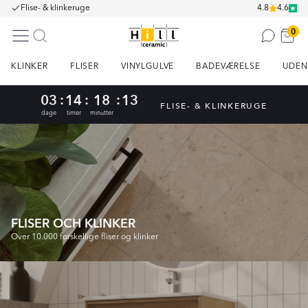
Flise- & klinkeruge
4.8
4.6
0
KLINKER
FLISER
VINYLGULVE
BADEVÆRELSE
UDEN
:
:
:
03
14
18
12
FLISE- & KLINKERUGE
dage
timer
minutter
FLISER OCH KLINKER
Over 10.000 forskellige fliser og klinker