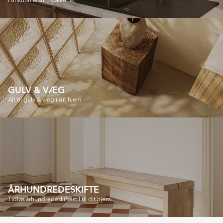
Funktion & stil i køkkenet
GULV & VÆG
Alt til gulv & væg i dit hjem
ÅRHUNDREDESKIFTE
Tidløs århundredeskiftestil til dit hjem