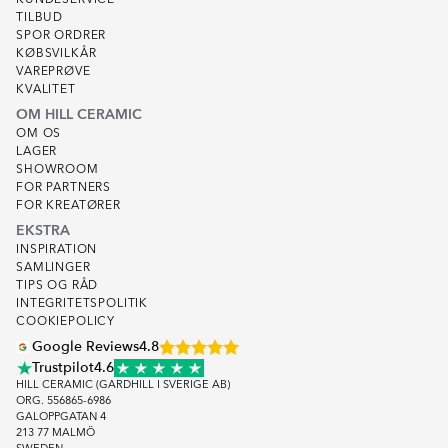
KUNDESERVICE
TILBUD
SPOR ORDRER
KØBSVILKÅR
VAREPRØVE
KVALITET
OM HILL CERAMIC
OM OS
LAGER
SHOWROOM
FOR PARTNERS
FOR KREATØRER
EKSTRA
INSPIRATION
SAMLINGER
TIPS OG RÅD
INTEGRITETSPOLITIK
COOKIEPOLICY
Google Reviews
4.8
Trustpilot
4.6
HILL CERAMIC (GARDHILL I SVERIGE AB)
ORG. 556865-6986
GALOPPGATAN 4
213 77 MALMÖ