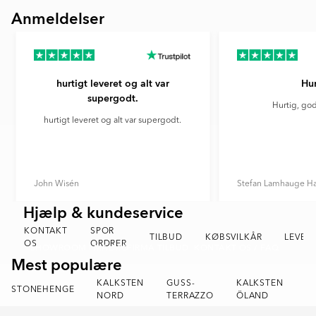
11
Anmeldelser
hurtigt leveret og alt var
Hur
supergodt.
Hurtig, god
hurtigt leveret og alt var supergodt.
John Wisén
Stefan Lamhauge H
Hjælp & kundeservice
Item
1
KONTAKT
SPOR
of
TILBUD
KØBSVILKÅR
LEVER
OS
ORDRER
SHOWROOM I MALMÖ
FIRMA TILBUD
KONTAKT OS / FAQ
6
Mest populære
KALKSTEN
GUSS-
KALKSTEN
T
STONEHENGE
SAPHIR
KALKSTEN NORD
NORD
TERRAZZO
ÖLAND
IT
Item