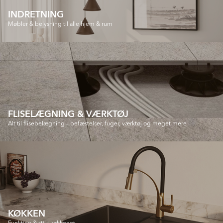
INDRETNING
Møbler & belysning til alle hjem & rum
FLISELÆGNING & VÆRKTØJ
Alt til flisebelægning – befæstelser, fuger, værktøj og meget mere
KØKKEN