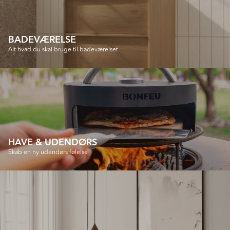
BADEVÆRELSE
Alt hvad du skal bruge til badeværelset
HAVE & UDENDØRS
Skab en ny udendørs følelse