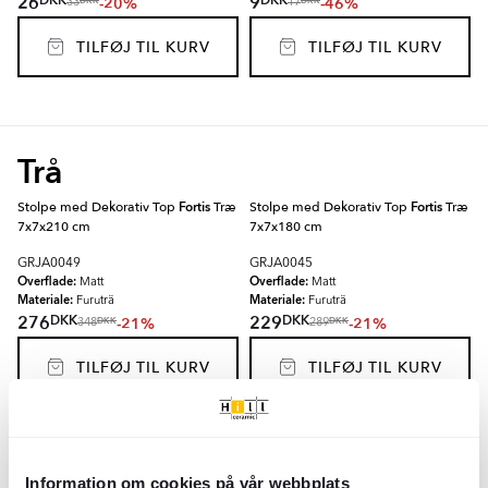
26
9
-20%
-46%
DKK
DKK
33
17
TILFØJ TIL KURV
TILFØJ TIL KURV
Trå
Stolpe med Dekorativ Top
Fortis
Træ
Stolpe med Dekorativ Top
Fortis
Træ
7x7x210 cm
7x7x180 cm
GRJA0049
GRJA0045
Overflade:
Overflade:
Matt
Matt
Materiale:
Materiale:
Furu­trä
Furu­trä
DKK
DKK
276
229
-21%
-21%
DKK
DKK
348
289
TILFØJ TIL KURV
TILFØJ TIL KURV
Stolpe
Fortis
Træ 7x7x210 cm
Stolpe
Fortis
Træ 7x7x180 cm
Information om cookies på vår webbplats