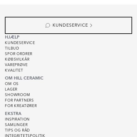
Item
1
of
8
KUNDESERVICE
HJÆLP
KUNDESERVICE
TILBUD
SPOR ORDRER
KØBSVILKÅR
VAREPRØVE
KVALITET
OM HILL CERAMIC
OM OS
LAGER
SHOWROOM
FOR PARTNERS
FOR KREATØRER
EKSTRA
INSPIRATION
SAMLINGER
TIPS OG RÅD
INTEGRITETSPOLITIK