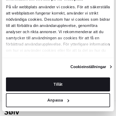
GRJA0048
GRJA0044
Overflade:
Overflade:
På vår webbplats använder vi cookies. För att säkerställa
Matt
Matt
Materiale:
Materiale:
Furu­trä
Furu­trä
att webbplatsen fungerar korrekt, använder vi strikt
DKK
DKK
208
199
-20%
-21%
DKK
DKK
261
252
nödvändiga cookies. Dessutom har vi cookies som bidrar
till att förbättra din användarupplevelse, genomföra
TILFØJ TIL KURV
TILFØJ TIL KURV
analyser och rikta annonser. Vi rekommenderar att du
samtycker till användningen av cookies för att få en
Dekorativ Top
förbättrad användarupplevelse. För ytterligare information
Fortis
Træ
om hur vi använder cookies eller för att ta del av hur du
kan ändra dina inställningar, vänligen se vår
GRJA0094
Overflade:
Integritetspolicy
Matt
och
Cookiepolicy
.
Materiale:
Cookieinställningar
Furu­trä
DKK
76
-21%
DKK
97
TILFØJ TIL KURV
Tillåt
Anpassa
Sølv