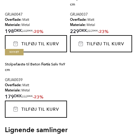
cm
GRJA0047
GRJA0037
Overflade:
Overflade:
Matt
Matt
Materiale:
Materiale:
Metal
Metal
DKK
DKK
198
229
-20%
-23%
DKK
DKK
249
297
TILFØJ TIL KURV
TILFØJ TIL KURV
NYHET
Stolpefæste til Beton
Fortis
Sølv 9x9
cm
GRJA0039
Overflade:
Matt
Materiale:
Metal
DKK
179
-23%
DKK
232
TILFØJ TIL KURV
Lignende samlinger
KENSLEY
LILLEBY