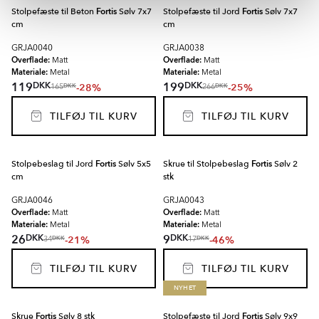
Stolpefæste til Beton
Fortis
Sølv 7x7
Stolpefæste til Jord
Fortis
Sølv 7x7
cm
cm
GRJA0040
GRJA0038
Overflade:
Overflade:
Matt
Matt
Materiale:
Materiale:
Metal
Metal
DKK
DKK
119
199
-28%
-25%
DKK
DKK
165
266
TILFØJ TIL KURV
TILFØJ TIL KURV
Stolpebeslag til Jord
Fortis
Sølv 5x5
Skrue til Stolpebeslag
Fortis
Sølv 2
cm
stk
GRJA0046
GRJA0043
Overflade:
Overflade:
Matt
Matt
Materiale:
Materiale:
Metal
Metal
DKK
DKK
26
9
-21%
-46%
DKK
DKK
34
17
TILFØJ TIL KURV
TILFØJ TIL KURV
NYHET
Skrue
Fortis
Sølv 8 stk
Stolpefæste til Jord
Fortis
Sølv 9x9