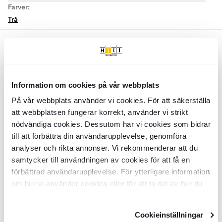
Farver:
Trå
Trå
Skærm
Kensley
Træ 180x180 cm
Skærm
Kensley
Træ 180x120 cm
Information om cookies på vår webbplats
GRJA0015
GRJA0014
På vår webbplats använder vi cookies. För att säkerställa
Overflade:
Overflade:
Matt
Matt
Materiale:
Materiale:
Furu­trä
Furu­trä
att webbplatsen fungerar korrekt, använder vi strikt
DKK
DKK
1009
809
-23%
-23%
DKK
DKK
1307
1053
nödvändiga cookies. Dessutom har vi cookies som bidrar
till att förbättra din användarupplevelse, genomföra
TILFØJ TIL KURV
TILFØJ TIL KURV
analyser och rikta annonser. Vi rekommenderar att du
samtycker till användningen av cookies för att få en
förbättrad användarupplevelse. För ytterligare information
Skærm
Kensley
Træ 180x90 cm
Skærm
Kensley
Træ 180x30 cm
om hur vi använder cookies eller för att ta del av hur du
kan ändra dina inställningar, vänligen se vår
GRJA0013
GRJA0010
Overflade:
Overflade:
Integritetspolicy
och
Cookiepolicy
.
Matt
Matt
Cookieinställningar
Materiale:
Materiale:
Furu­trä
Furu­trä