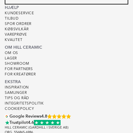
HJÆLP
KUNDESERVICE
TILBUD
SPOR ORDRER
KØBSVILKÅR
VAREPRØVE
KVALITET
OM HILL CERAMIC
OM OS
LAGER
SHOWROOM
FOR PARTNERS
FOR KREATØRER
EKSTRA
INSPIRATION
SAMLINGER
TIPS OG RÅD
INTEGRITETSPOLITIK
COOKIEPOLICY
Google Reviews
4.8
Trustpilot
4.6
HILL CERAMIC (GARDHILL I SVERIGE AB)
ORG. 556865-6986