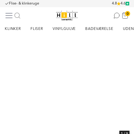
Flise- & klinkeruge
4.8
4.6
0
KLINKER
FLISER
VINYLGULVE
BADEVÆRELSE
UDEN
Item
1
of
9
1
/ 9