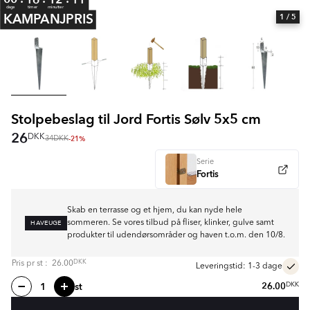
dage
timer
minutter
KAMPANJPRIS
1
/ 5
Stolpebeslag til Jord Fortis Sølv 5x5 cm
26
DKK
-21%
34
DKK
Serie
Fortis
Skab en terrasse og et hjem, du kan nyde hele
HAVEUGE
sommeren. Se vores tilbud på fliser, klinker, gulve samt
produkter til udendørsområder og haven t.o.m. den 10/8.
DKK
Pris pr
st
:
26.00
Leveringstid: 1-3 dage
st
26.00
DKK