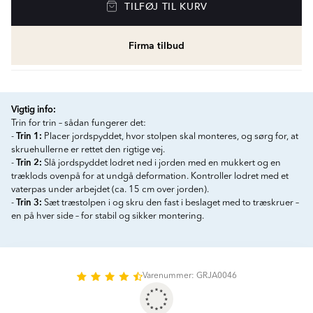
TILFØJ TIL KURV
Firma tilbud
Vigtig info:
Trin for trin – sådan fungerer det:
Trin 1:
-
Placer jordspyddet, hvor stolpen skal monteres, og sørg for, at
skruehullerne er rettet den rigtige vej.
Trin 2:
-
Slå jordspyddet lodret ned i jorden med en mukkert og en
træklods ovenpå for at undgå deformation. Kontroller lodret med et
vaterpas under arbejdet (ca. 15 cm over jorden).
Trin 3:
-
Sæt træstolpen i og skru den fast i beslaget med to træskruer –
en på hver side – for stabil og sikker montering.
Varenummer: GRJA0046