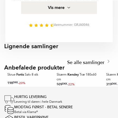
Item
behov. Med holdbare materialer og stilrent design
Vis mere
1
passer vores skærme og pergolaer både moderne og
of
klassiske udemiljøer.
6
Stolpebeslag til Jord Fortis Sølv 5x5 cm hjælper dig
Varenummer: GRJA0046
med at skabe et mere funktionelt og indbydende
udemiljø, perfekt til afslapning og sociale stunder.
Lignende samlinger
KENSLEY
LILLEBY
Item
1
Se alle samlinger
of
Anbefalede produkter
8
Fortis
Kensley
Skrue
Sølv 8 stk
Skærm
Træ 180x60
Skærm
cm
cm
198
DKK
-20%
509
DKK
-22%
319
DKK
Item
1
HURTIG LEVERING
of
Levering til døren i hele Danmark
16
MODTAG FØRST - BETAL SENERE
Betal via Klarna®
BESTIL VAREPRØVE