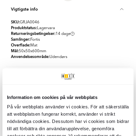
Vigtigste info
SKU:
GRJA0046
Produktstatus:
Lagervara
Returneringsbetingelser:
14 dage
Samlinger:
Fortis
Overflade:
Mat
Mål:
50x50x600
mm
Anvendelsesområde:
Udendørs
Specifikationer
Produktmateriale:
Metal
Emballage
Udseende:
Solid farve
Information om cookies på vår webbplats
Farve:
Sølv
Stk/boks:
1
Land:
Polen
Kvalitet og certificering
På vår webbplats använder vi cookies. För att säkerställa
KG per Kasse:
0.5
att webbplatsen fungerar korrekt, använder vi strikt
Når du handler hos Hill Ceramic, køber du certificerede
nödvändiga cookies. Dessutom har vi cookies som bidrar
Klimakompenseret levering
haveprodukter, der opfylder svenske standarder.
till att förbättra din användarupplevelse, genomföra
Dette produkt er af høj kvalitet og kommer fra en europæisk
Vi tilbyder 100 % klimakompenserede leveringer i samarbejde
analyser och rikta annonser. Vi rekommenderar att du