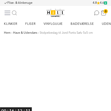
Flise- & klinkeruge
4.8
4.6
0
KLINKER
FLISER
VINYLGULVE
BADEVÆRELSE
UDEN
Hem
Have & Udendørs
Stolpebeslag til Jord Fortis Sølv 5x5 cm
Item
1
of
5
:
:
:
00
16
12
11