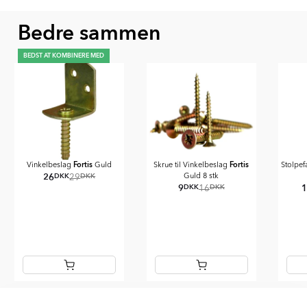
Bedre sammen
BEDST AT KOMBINERE MED
Fortis
Fortis
Vinkelbeslag
Guld
Skrue til Vinkelbeslag
Stolpef
26
DKK
DKK
Guld 8 stk
29
9
DKK
DKK
16
Item
1