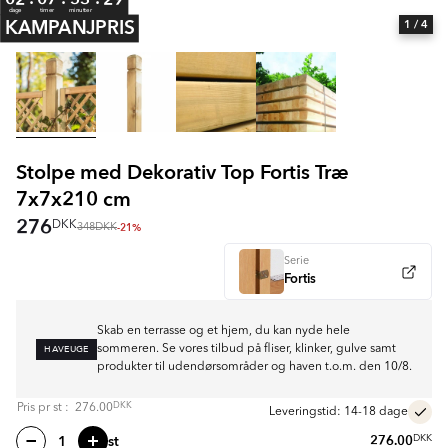
dage
timer
minutter
KAMPANJPRIS
1
/ 4
Stolpe med Dekorativ Top Fortis Træ
7x7x210 cm
276
DKK
-21%
348
DKK
Serie
Fortis
Skab en terrasse og et hjem, du kan nyde hele
HAVEUGE
sommeren. Se vores tilbud på fliser, klinker, gulve samt
produkter til udendørsområder og haven t.o.m. den 10/8.
DKK
Pris pr
st
:
276.00
Leveringstid: 14-18 dage
st
276.00
DKK