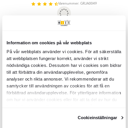
of
Varenummer: GRJA0049
5
Vigtigste info
SKU:
GRJA0049
Information om cookies på vår webbplats
Produktstatus:
Lagervara
Returneringsbetingelser:
14 dage
På vår webbplats använder vi cookies. För att säkerställa
Samlinger:
Fortis
att webbplatsen fungerar korrekt, använder vi strikt
Overflade:
Mat
nödvändiga cookies. Dessutom har vi cookies som bidrar
Mål:
70x70x2100
mm
till att förbättra din användarupplevelse, genomföra
Anvendelsesområde:
Udendørs
Garanti:
10 år
analyser och rikta annonser. Vi rekommenderar att du
samtycker till användningen av cookies för att få en
förbättrad användarupplevelse. För ytterligare information
Specifikationer
om hur vi använder cookies eller för att ta del av hur du
Produktmateriale:
kan ändra dina inställningar, vänligen se vår
Fyrretræ
Emballage
Udseende:
Træ
Integritetspolicy
och
Cookiepolicy
.
Farve:
Cookieinställningar
Træ
Stk/boks:
1
Land:
Polen
Kvalitet og certificering
KG per Kasse:
6