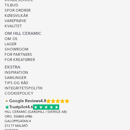
KUNDESERVICE
TILBUD
SPOR ORDRER
KØBSVILKÅR
VAREPRØVE
KVALITET
OM HILL CERAMIC
OM OS
LAGER
SHOWROOM
FOR PARTNERS
FOR KREATØRER
EKSTRA
INSPIRATION
SAMLINGER
TIPS OG RÅD
INTEGRITETSPOLITIK
COOKIEPOLICY
Google Reviews
4.8
Trustpilot
4.6
HILL CERAMIC (GARDHILL I SVERIGE AB)
ORG. 556865-6986
GALOPPGATAN 4
213 77 MALMÖ