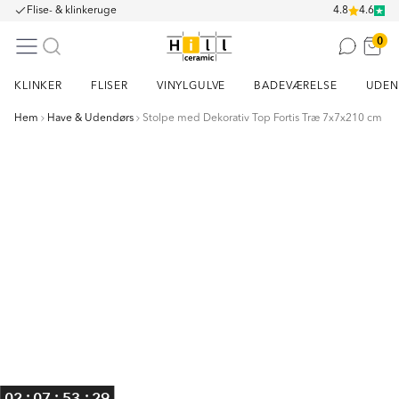
Flise- & klinkeruge
4.8
4.6
0
KLINKER
FLISER
VINYLGULVE
BADEVÆRELSE
UDEN
Hem
Have & Udendørs
Stolpe med Dekorativ Top Fortis Træ 7x7x210 cm
Item
1
of
4
:
:
:
02
07
53
29