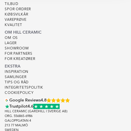
TILBUD
SPOR ORDRER
KØBSVILKÅR
VAREPRØVE
KVALITET
OM HILL CERAMIC
OM OS
LAGER
SHOWROOM
FOR PARTNERS
FOR KREATØRER
EKSTRA
INSPIRATION
SAMLINGER
TIPS OG RÅD
INTEGRITETSPOLITIK
COOKIEPOLICY
Google Reviews
4.8
Trustpilot
4.6
HILL CERAMIC (GARDHILL I SVERIGE AB)
ORG. 556865-6986
GALOPPGATAN 4
213 77 MALMÖ
SWEDEN