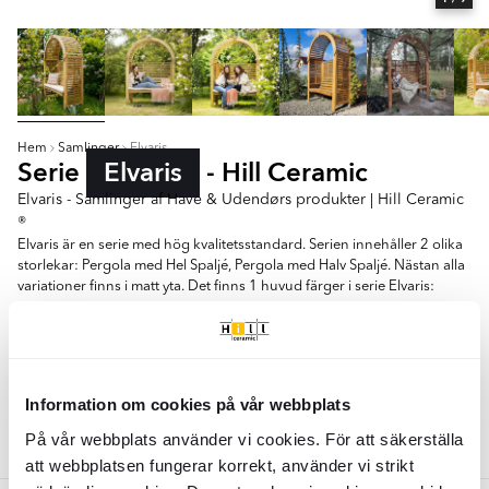
Hem
Samlinger
Elvaris
Serie
Elvaris
- Hill Ceramic
Elvaris - Samlinger af Have & Udendørs produkter | Hill Ceramic
®
Elvaris är en serie med hög kvalitetsstandard. Serien innehåller 2 olika
storlekar: Pergola med Hel Spaljé, Pergola med Halv Spaljé. Nästan alla
variationer finns i matt yta. Det finns 1 huvud färger i serie Elvaris:
- Trä
Pergola med Hel Spaljé
Pergola med Halv Spaljé
Information om cookies på vår webbplats
Farver:
På vår webbplats använder vi cookies. För att säkerställa
Trå
att webbplatsen fungerar korrekt, använder vi strikt