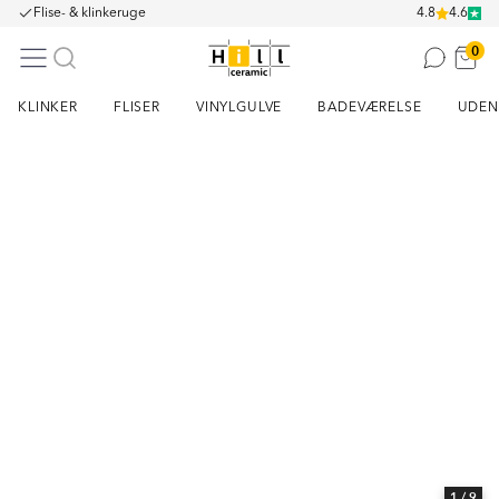
Flise- & klinkeruge
4.8
4.6
0
KLINKER
FLISER
VINYLGULVE
BADEVÆRELSE
UDEN
Item
1
of
9
1
/ 9