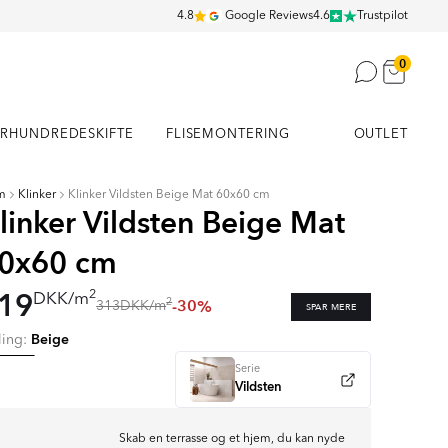
4.8
Google Reviews
4.6
Trustpilot
0
RHUNDREDESKIFTE
FLISEMONTERING
OUTLET
m
Klinker
Klinker Vildsten Beige Mat 60x60 cm
linker Vildsten Beige Mat
0x60 cm
19
2
DKK
/
m
-30%
2
313
DKK
/
m
SPAR MERE
Beige
ling:
Serie
Vildsten
Skab en terrasse og et hjem, du kan nyde