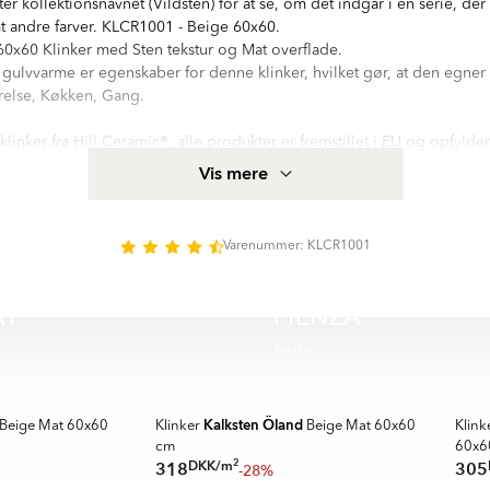
ter kollektionsnavnet (Vildsten) for at se, om det indgår i en serie, de
amt andre farver. KLCR1001 - Beige 60x60.
0x60 Klinker med Sten tekstur og Mat overflade.
r gulvvarme er egenskaber for denne klinker, hvilket gør, at den egner s
else, Køkken, Gang.
sklinker fra Hill Ceramic®, alle produkter er fremstillet i EU og opfylde
kakel og klinker. Mere produktspecifikation for Klinker Vildsten Beig
Vis mere
onsfeltet på denne side.
e med hög kvalitetsstandard. Serien innehåller 1 olika storlekar: 60x60 
matt yta. Det finns 3 huvud färger i serie Vildsten:
Varenummer: KLCR1001
AT
PIENZA
Serie
🥇 TO
SPAR
Kalksten Öland
Beige Mat 60x60
Klinker
Beige Mat 60x60
Klink
cm
60x6
2
DKK
/
m
318
305
-28%