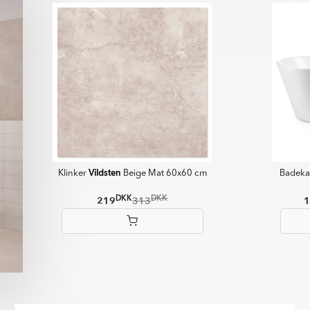
er naturlige materialer som sten,
isen et mere levende udseende og
t mønster, som kan mærkes med
e for at skabe dekorative flader
sion. Ultramatte fliser giver et
t fingeraftryk og genskin.
Vildsten
Klinker
Beige Mat 60x60 cm
Badeka
DKK
DKK
219
313
1
Item
1
of
6