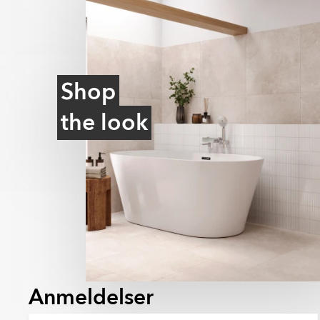
En overflade med let struktur, der efterlign
træ, skifer eller beton. Strukturen giver fl
kan samtidig forbedre skridsikkerheden.
Relief
En overflade med et hævet tredimensionel
Shop
hånden. Relieffliser bruges primært på vægg
og tilføre rummet karakter.
the look
Ultramat
En meget mat overflade med minimal lysreflek
blødt og moderne udtryk og skjuler effektiv
Anmeldelser