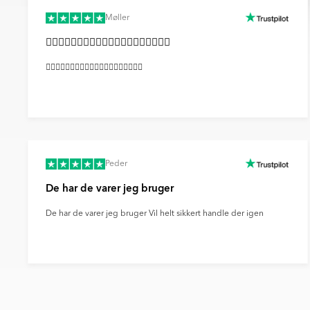
Møller
👍🏼👍🏼👍🏼👍🏼👍🏼👍🏼👍🏼👍🏼👍🏼👍🏼
👍🏼👍🏼👍🏼👍🏼👍🏼👍🏼👍🏼👍🏼👍🏼👍🏼
Peder
De har de varer jeg bruger
De har de varer jeg bruger Vil helt sikkert handle der igen