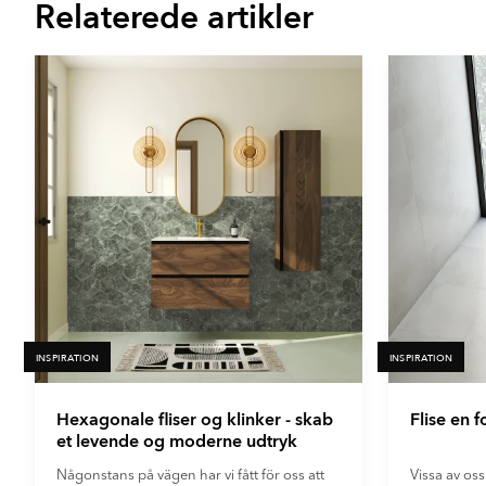
Relaterede artikler
Item
1
of
16
INSPIRATION
INSPIRATION
Hexagonale fliser og klinker - skab
Flise en 
et levende og moderne udtryk
Någonstans på vägen har vi fått för oss att
Vissa av oss