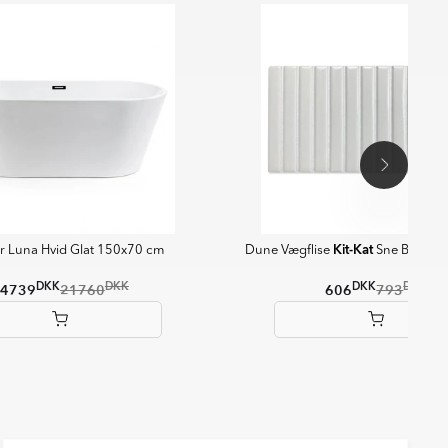
Kit-Kat
r Luna Hvid Glat 150x70 cm
Dune Vægflise
Sne Blank 1
DKK
DKK
DKK
DKK
4739
21760
606
793