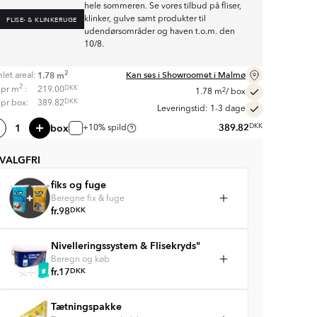
hele sommeren. Se vores tilbud på fliser,
klinker, gulve samt produkter til
FLISE- & KLINKERUGE
udendørsområder og haven t.o.m. den
10/8.
2
Kan ses i Showroomet i Malmø
1.78
m
let areal:
2
DKK
s pr
m
:
219.00
2
1.78
m
/ box
DKK
s pr box:
389.82
Leveringstid: 1-3 dage
box
389.82
DKK
+10% spild
VALGFRI
fiks og fuge
Beregne fix & fuge
fr.
98
DKK
Nivelleringssystem & Flisekryds"
Beregn og køb
fr.
17
DKK
Tætningspakke