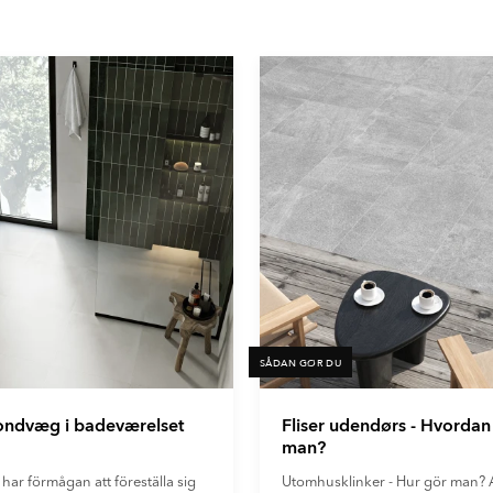
SÅDAN GØR DU
fondvæg i badeværelset
Fliser udendørs - Hvordan
man?
 har förmågan att föreställa sig
Utomhusklinker - Hur gör man? A