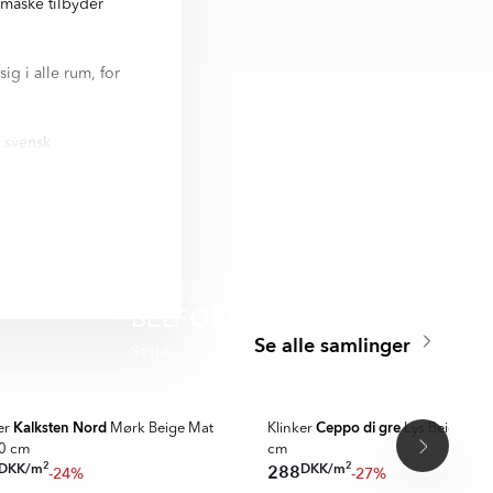
r måske tilbyder
ig i alle rum, for
r svensk
e Mat 60x60 cm
cm. Nästan alla
BELFORD
Se alle samlinger
Serie
PPDESIGN 2025
A MER
🥇 TOPPDESIGN 2026
Kalksten Nord
Ceppo di gre
er
Mørk Beige Mat
Klinker
Lys Beige Ma
0 cm
cm
2
2
DKK
/
m
DKK
/
m
288
-24%
-27%