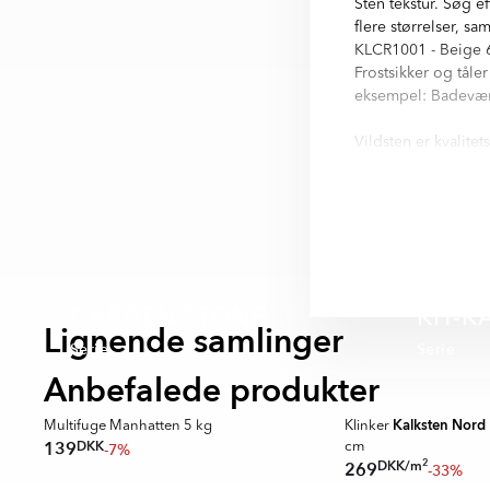
Sten tekstur. Søg ef
flere størrelser, s
KLCR1001 - Beige 6
Frostsikker og tåle
eksempel: Badevær
Vildsten er kvalitet
byggestandard for 
finder I i informati
Vildsten är en seri
variationer finns i 
- Ljusgrå
- Grå
GARDEN STONE
KIT-K
- Beige
Lignende samlinger
Serie
Serie
🥇 TOPPDESIGN 2025
Anbefalede produkter
SUPER DEALS
Kalksten Nord
Multifuge Manhatten 5 kg
Klinker
DKK
139
-7%
cm
2
DKK
/
m
269
-33%