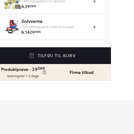
Tætningssystem til vådrum
fr.
39
DKK
Gulvvarme
Golvvärmepaket med termostat
fr.
1429
DKK
Vådrumssilikone
Se farver og beregn den rette mængde
TILFØJ TIL KURV
vådrumssilikone
fr.
75
DKK
DKK
39
Produktprøve -
Firma tilbud
leveringstid 1-3 dage
Rengøring & Vedligeholdelse
fr.
169
DKK
Fliseliste
Beregn og køb
fr.
38
DKK