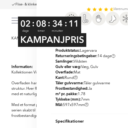
Flise- & klinkeruge
Hurtig levering til hele Danmark
Showroom & Lag
Varenum
:
:
:
02
08
34
10
dage
timer
minutter
Vigtigste info
KAMPANJPRIS
KAMPAGNE
KLINKER
FLISER
VINYLGULVE
BA
SKU:
KLCR1001
Produktstatus:
Lagervara
Returneringsbetingelser:
14 dage
Item
Samlinger:
Vildsten
1
Information:
Gulv eller væg:
Væg, Gulv
of
Overflade:
Kollektionen Vildsten bringer naturstenens autentiske karakter ind i
Mat
Kant:
9
Rund
Tåler gulvvarme:
Overfladen har en elegant, mat finish med subtile farvenuancer, naturl
Tåler gulvvarme
Frostbestandighed:
struktur. Hver flise har en diskret tekstur, som giver dybde og personl
Ja
m² pr. pakke:
med et naturligt præg.
1.78
Tykkelse (mm):
7
mm
Mål:
Med et format på 60x60 cm og en slank tykkelse på 7 mm er Vildsten bå
597x597
mm
serien skabt til intensiv anvendelse, og R10-skridsikkerhed sikrer trygh
frostbestandige og egnet til gulvvarme, hvilket gør dem ideelle til det
Specifikationer