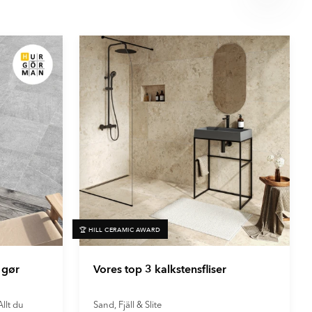
🏆 HILL CERAMIC AWARD
 gør
Vores top 3 kalkstensfliser
llt du
Sand, Fjäll & Slite