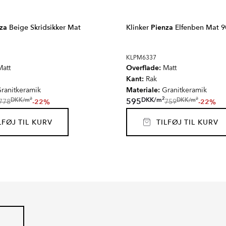
za
Beige Skridsikker Mat
Klinker
Pienza
Elfenben Mat 9
KLPM6337
Overflade:
att
Matt
Kant:
Rak
Materiale:
ranitkeramik
Granitkeramik
2
2
2
DKK
/
m
DKK
/
m
DKK
/
m
595
-22%
-22%
778
759
FØJ TIL KURV
TILFØJ TIL KURV
AT
BELFORD
Serie