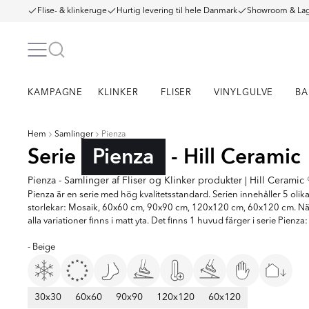
Flise- & klinkeruge
Hurtig levering til hele Danmark
Showroom & Lag
KAMPAGNE
KLINKER
FLISER
VINYLGULVE
BA
Hem
Samlinger
Pienza
Serie
Pienza
- Hill Ceramic
Pienza - Samlinger af Fliser og Klinker produkter | Hill Ceramic 
Pienza är en serie med hög kvalitetsstandard. Serien innehåller 5 olik
storlekar: Mosaik, 60x60 cm, 90x90 cm, 120x120 cm, 60x120 cm. N
alla variationer finns i matt yta. Det finns 1 huvud färger i serie Pienza:
- Beige
30x30
60x60
90x90
120x120
60x120