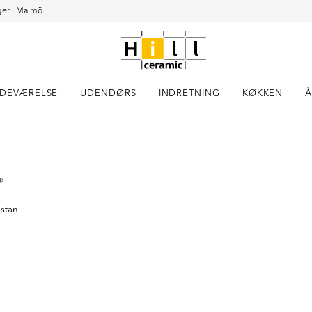
er i Malmö
DEVÆRELSE
UDENDØRS
INDRETNING
KØKKEN
Å
Item
1
of
15
®
a
ästan