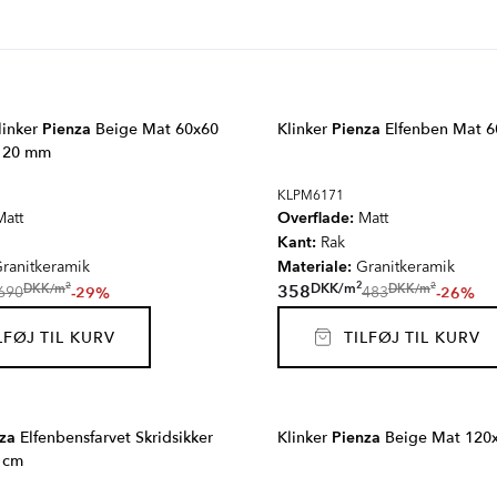
linker
Pienza
Beige Mat 60x60
Klinker
Pienza
Elfenben Mat 6
e 20 mm
KLPM6171
Overflade:
att
Matt
Kant:
Rak
Materiale:
ranitkeramik
Granitkeramik
2
2
2
DKK
/
m
DKK
/
m
DKK
/
m
358
-29%
-26%
690
483
FØJ TIL KURV
TILFØJ TIL KURV
za
Elfenbensfarvet Skridsikker
Klinker
Pienza
Beige Mat 120
 cm