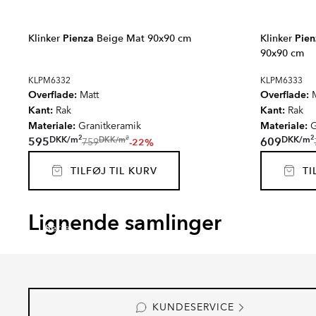
Klinker
Pienza
Beige Mat 90x90 cm
Klinker
Pien
90x90 cm
KLPM6332
KLPM6333
Overflade:
Overflade:
Matt
M
Kant:
Kant:
Rak
Rak
Materiale:
Materiale:
Granitkeramik
G
2
2
2
DKK
/
m
DKK
/
m
DKK
/
m
595
609
-22%
759
TILFØJ TIL KURV
TIL
GARDEN STONE
KIT-K
Lignende samlinger
Serie
Serie
KUNDESERVICE