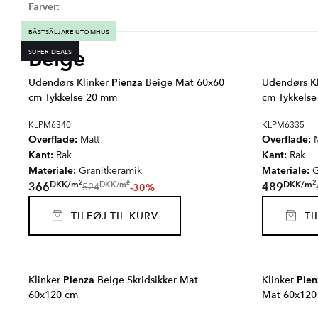
Farver:
Beige
BÄSTSÄLJARE UTOMHUS
Beige
SUPER DEALS
Udendørs Klinker
Pienza
Beige Mat 60x60
Udendørs K
cm Tykkelse 20 mm
cm Tykkels
KLPM6340
KLPM6335
Overflade:
Overflade:
Matt
M
Kant:
Kant:
Rak
Rak
Materiale:
Materiale:
Granitkeramik
G
2
2
2
DKK
/
m
DKK
/
m
DKK
/
m
366
489
-30%
524
TILFØJ TIL KURV
TIL
Klinker
Pienza
Beige Skridsikker Mat
Klinker
Pien
60x120 cm
Mat 60x120