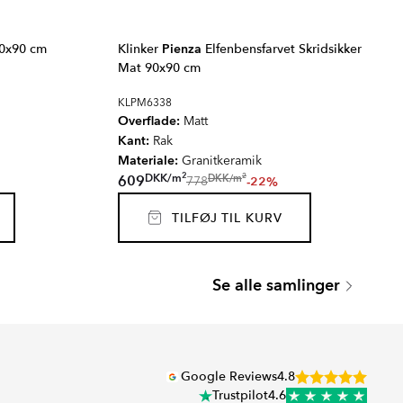
0x90 cm
Klinker
Pienza
Elfenbensfarvet Skridsikker
Mat 90x90 cm
KLPM6338
Overflade:
Matt
Kant:
Rak
Materiale:
Granitkeramik
2
2
DKK
/
m
DKK
/
m
609
-22%
778
TILFØJ TIL KURV
ARMOR
Se alle samlinger
Serie
Google Reviews
4.8
Trustpilot
4.6