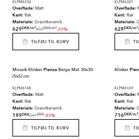
KLPM6336
KLPM6341
Overflade:
Overflade:
Matt
M
Kant:
Kant:
Rak
Rak
Materiale:
Materiale:
Granitkeramik
G
2
2
2
DKK
/
m
DKK
/
m
DKK
/
m
629
628
-22%
803
TILFØJ TIL KURV
TIL
Mosaik Klinker
Pienza
Beige Mat 30x30
Klinker
Pien
(5x5) cm
KLPM6168
KLPM6169
Overflade:
Overflade:
Matt
M
Kant:
Kant:
Rak
Rak
Materiale:
Materiale:
Granitkeramik
G
2
DKK
/
m
DKK
189
716
DKK
-22%
241
TILFØJ TIL KURV
TIL