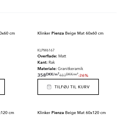
0x60 cm
Klinker
Pienza
Beige Mat 60x60 cm
KLPM6167
Overflade:
Matt
Kant:
Rak
Materiale:
Granitkeramik
2
2
DKK
/
m
DKK
/
m
358
-26%
483
TILFØJ TIL KURV
x120 cm
Klinker
Pienza
Beige Mat 60x120 cm