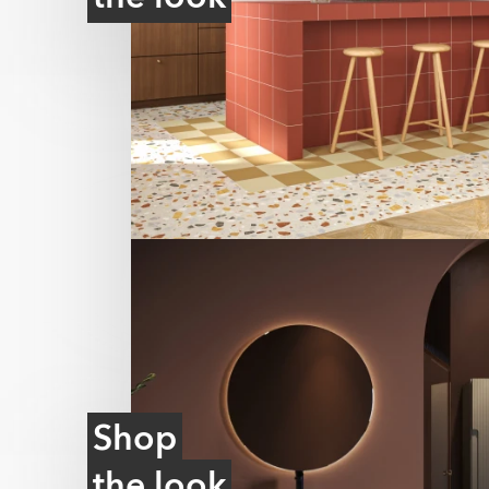
Shop
the look