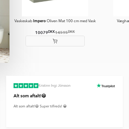
Impero
Vaskeskab
Oliven Mat 100 cm med Vask
Væghæn
DKK
DKK
10079
14595
Item
1
of
6
Kristinn Ingi Jónsson
Alt som aftalt!😃
Alt som aftalt!😃 Super tilfreds! 😀