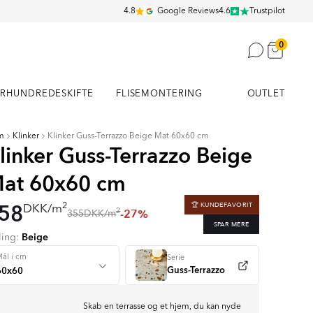
4.8
Google Reviews
4.6
Trustpilot
0
RHUNDREDESKIFTE
FLISEMONTERING
OUTLET
m
Klinker
Klinker Guss-Terrazzo Beige Mat 60x60 cm
linker Guss-Terrazzo Beige
at 60x60 cm
58
🏆 KUNDEFAVORIT
2
DKK
/
m
-27%
2
355
DKK
/
m
SPAR MERE
Beige
ling:
ål i cm
Serie
Guss-Terrazzo
Skab en terrasse og et hjem, du kan nyde