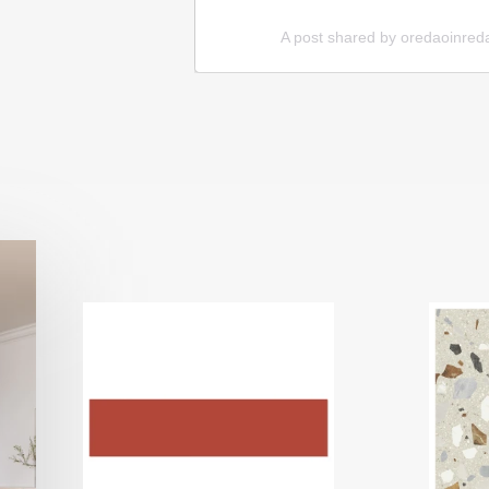
riankakel)
A post shared by oredaoinre
er naturlige materialer som sten,
isen et mere levende udseende og
Item
1
t mønster, som kan mærkes med
of
e for at skabe dekorative flader
3
sion. Ultramatte fliser giver et
t fingeraftryk og genskin.