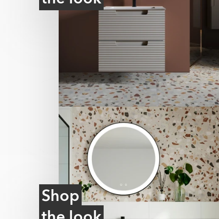
Shop
the look