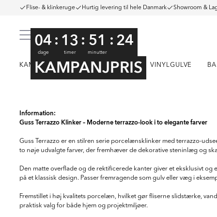
Flise- & klinkeruge
Hurtig levering til hele Danmark
Showroom & Lag
:
:
:
04
13
51
23
dage
timer
minutter
KAMPANJPRIS
KAMPAGNE
KLINKER
FLISER
VINYLGULVE
BA
Item
1
Information:
Guss Terrazzo Klinker – Moderne terrazzo-look i to elegante farver
of
14
Guss Terrazzo er en stilren serie porcelænsklinker med terrazzo-udseen
to nøje udvalgte farver, der fremhæver de dekorative steninlæg og sk
Den matte overflade og de rektificerede kanter giver et eksklusivt og e
på et klassisk design. Passer fremragende som gulv eller væg i eksempe
Fremstillet i høj kvalitets porcelæn, hvilket gør fliserne slidstærke, 
praktisk valg for både hjem og projektmiljøer.