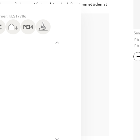
, i en afbalanceret farvepalette, der løfter rummet uden at
mer: KLST7786
D
Sam
Pri
Pri