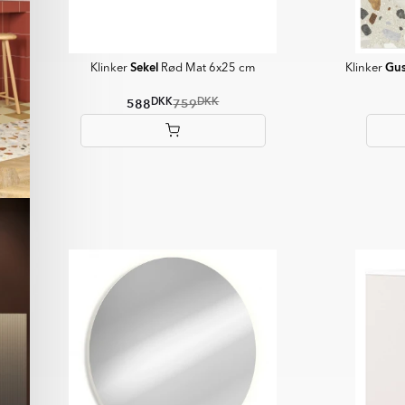
Sekel
Gus
Klinker
Rød Mat 6x25 cm
Klinker
DKK
DKK
588
759
Item
1
of
6