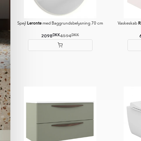
Leronte
R
Spejl
med Baggrundsbelysning 70 cm
Vaskeskab
DKK
DKK
2098
4594
Item
1
of
5