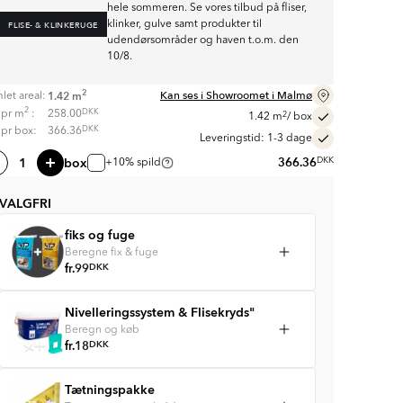
hele sommeren. Se vores tilbud på fliser,
klinker, gulve samt produkter til
FLISE- & KLINKERUGE
udendørsområder og haven t.o.m. den
10/8.
2
Kan ses i Showroomet i Malmø
1.42
m
let areal:
2
DKK
s pr
m
:
258.00
2
1.42
m
/ box
DKK
s pr box:
366.36
Leveringstid: 1-3 dage
box
366.36
DKK
+10% spild
VALGFRI
fiks og fuge
Beregne fix & fuge
fr.
99
DKK
Nivelleringssystem & Flisekryds"
Beregn og køb
fr.
18
DKK
Tætningspakke