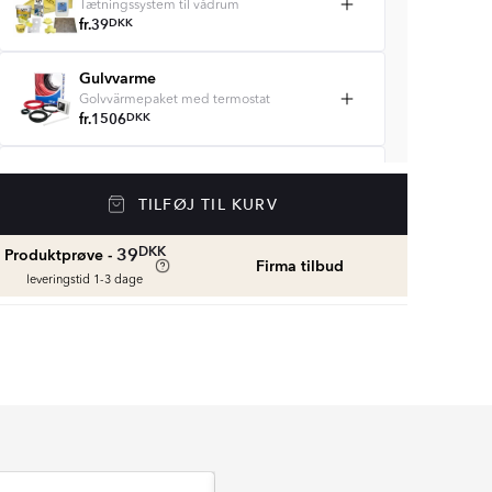
Tætningssystem til vådrum
fr.
39
DKK
Gulvvarme
Golvvärmepaket med termostat
fr.
1506
DKK
Vådrumssilikone
Se farver og beregn den rette mængde
TILFØJ TIL KURV
vådrumssilikone
fr.
79
DKK
DKK
39
Produktprøve -
Firma tilbud
leveringstid 1-3 dage
Rengøring & Vedligeholdelse
fr.
179
DKK
Fliseliste
Beregn og køb
fr.
39
DKK