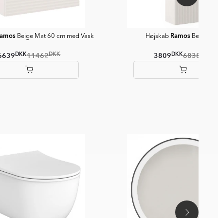
amos
Ramos
Beige Mat 60 cm med Vask
Højskab
Beige Ma
DKK
DKK
DKK
DKK
6639
11462
3809
6838