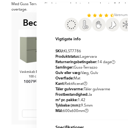
Med Guss Terrazzo får du terrazzo-looket med porcelænets alle fordele
overtage.
Varenum
Bedre sammen
BEDST AT KOMBINERE ME
Vigtigste info
SKU:
KLST7786
Produktstatus:
Lagervara
Returneringsbetingelser:
14 dage
Samlinger:
Guss-Terrazzo
Impero
Gulv eller væg:
Vaskeskab
Oliven Mat
Væg, Gulv
100 cm med Vask
Overflade:
Mat
10079
DKK
DKK
12096
Kant:
Rektificerat
Tåler gulvvarme:
Tåler gulvvarme
Frostbestandighed:
Ja
m² pr. pakke:
1.42
Tykkelse (mm):
9.5
mm
Mål:
600x600
mm
Item
Specifikationer