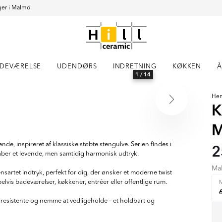
er i Malmö
DEVÆRELSE
UDENDØRS
INDRETNING
KØKKEN
Å
1
/ 14
He
K
M
de, inspireret af klassiske støbte stengulve. Serien findes i
2
aber et levende, men samtidig harmonisk udtryk.
Ma
nsartet indtryk, perfekt for dig, der ønsker et moderne twist
lvis badeværelser, køkkener, entréer eller offentlige rum.
M
vandresistente og nemme at vedligeholde – et holdbart og