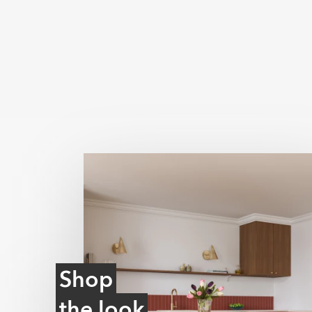
Struktur
ymollan)
Post by Adrian KAKEL (@ad
En overflade med let struktur, der efterlign
træ, skifer eller beton. Strukturen giver fl
kan samtidig forbedre skridsikkerheden.
Relief
En overflade med et hævet tredimensionel
hånden. Relieffliser bruges primært på vægg
og tilføre rummet karakter.
Ultramat
En meget mat overflade med minimal lysreflek
blødt og moderne udtryk og skjuler effektiv
Shop
the look