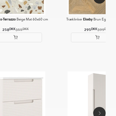
s-Terrazzo
Ekeby
Beige Mat 60x60 cm
Træklinker
Brun Eg Mat 
DKK
DKK
DKK
DKK
258
355
295
399