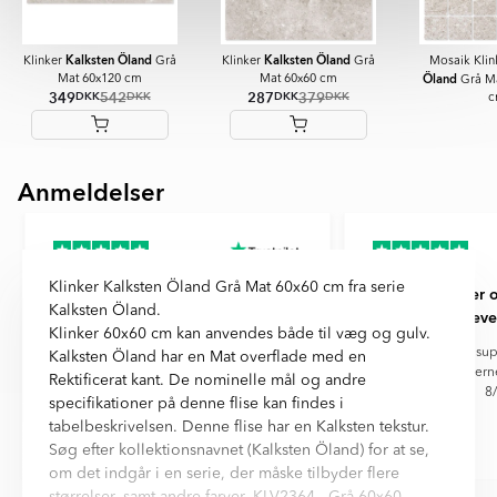
Kalksten Öland
Kalksten Öland
Klinker
Grå
Klinker
Grå
Mosaik Kli
Öland
Mat 60x120 cm
Mat 60x60 cm
Grå Ma
349
542
287
379
DKK
DKK
DKK
DKK
c
Anmeldelser
Item
1
of
6
Klinker Kalksten Öland Grå Mat 60x60 cm fra serie
Meget snilt
Skønne fliser 
Kalksten Öland.
leve
Meget snilt, hurtig levering
Klinker 60x60 cm kan anvendes både til væg og gulv.
Skønne fliser og sup
Kalksten Öland har en Mat overflade med en
dage, så fik vi fliser
Rektificerat kant. De nominelle mål og andre
8/
specifikationer på denne flise kan findes i
tabelbeskrivelsen. Denne flise har en Kalksten tekstur.
Søg efter kollektionsnavnet (Kalksten Öland) for at se,
Didde Hornshøj
Anne
om det indgår i en serie, der måske tilbyder flere
Item
størrelser, samt andre farver. KLV2364 - Grå 60x60.