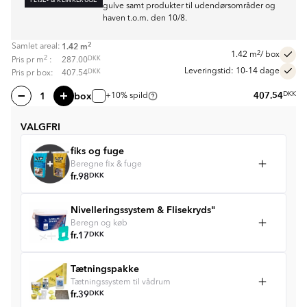
gulve samt produkter til udendørsområder og
haven t.o.m. den 10/8.
2
1.42
m
Samlet areal:
2
1.42
m
/ box
2
DKK
Pris pr
m
:
287.00
Leveringstid: 10-14 dage
DKK
Pris pr box:
407.54
box
407.54
DKK
+10% spild
VALGFRI
fiks og fuge
Beregne fix & fuge
fr.
98
DKK
Nivelleringssystem & Flisekryds"
Beregn og køb
fr.
17
DKK
Tætningspakke
Tætningssystem til vådrum
fr.
39
DKK