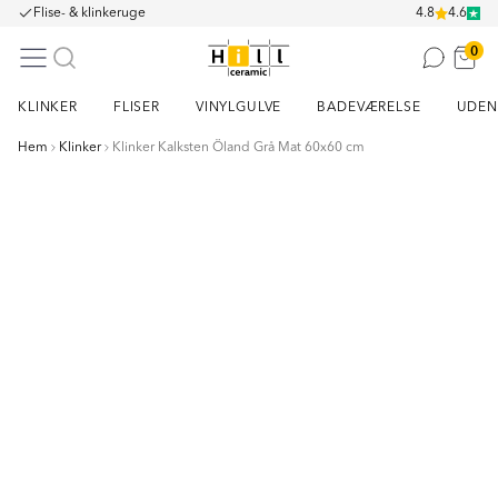
Flise- & klinkeruge
4.8
4.6
0
KLINKER
FLISER
VINYLGULVE
BADEVÆRELSE
UDEN
Hem
Klinker
Klinker Kalksten Öland Grå Mat 60x60 cm