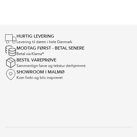
Item
1
of
4
HURTIG LEVERING
Levering til døren i hele Danmark
MODTAG FØRST - BETAL SENERE
Betal via Klarna®
BESTIL VAREPRØVE
Sammenlign farve og tekstur derhjemme
SHOWROOM I MALMØ
Kom forbi og bliv inspireret