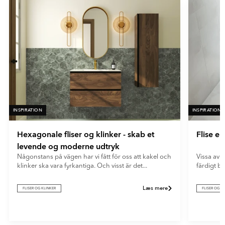
INSPIRATION
INSPIRATION
Hexagonale fliser og klinker - skab et
Flise e
levende og moderne udtryk
Någonstans på vägen har vi fått för oss att kakel och
Vissa av o
klinker ska vara fyrkantiga. Och visst är det...
färdigt b
Læs mere
FLISER OG KLINKER
FLISER OG K