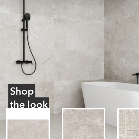
1
of
4
Shop
the look