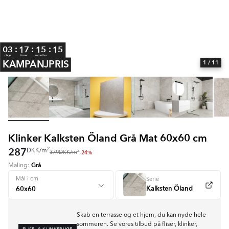
:
:
:
03
17
15
14
dage
timer
minutter
KAMPANJPRIS
1
/ 11
Item
1
of
11
Klinker Kalksten Öland Grå Mat 60x60 cm
287
2
DKK
/
m
2
-24%
379
DKK
/
m
Grå
Maling:
Mål i cm
Serie
Kalksten Öland
Skab en terrasse og et hjem, du kan nyde hele
sommeren. Se vores tilbud på fliser, klinker,
FLISE- & KLINKERUGE