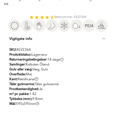
tid.
Varenummer: KLV2364
Vigtigste info
SKU:
KLV2364
Produktstatus:
Lagervara
Returneringsbetingelser:
14 dage
Samlinger:
Kalksten Öland
Gulv eller væg:
Væg, Gulv
Overflade:
Mat
Kant:
Rektificerat
Tåler gulvvarme:
Tåler gulvvarme
Frostbestandighed:
Ja
m² pr. pakke:
1.42
Tykkelse (mm):
9.8
mm
Mål:
595x595
mm