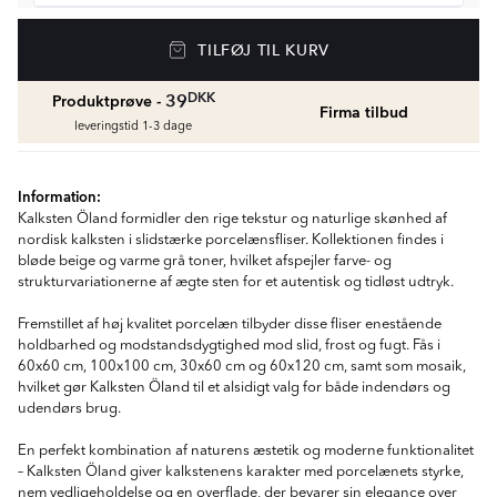
Gulvvarme
TILFØJ TIL KURV
Golvvärmepaket med termostat
fr.
1429
DKK
DKK
39
Produktprøve -
Firma tilbud
Vådrumssilikone
leveringstid 1-3 dage
Se farver og beregn den rette mængde
vådrumssilikone
fr.
75
DKK
Information:
Kalksten Öland formidler den rige tekstur og naturlige skønhed af
nordisk kalksten i slidstærke porcelænsfliser. Kollektionen findes i
Rengøring & Vedligeholdelse
bløde beige og varme grå toner, hvilket afspejler farve- og
fr.
169
DKK
strukturvariationerne af ægte sten for et autentisk og tidløst udtryk.
Fremstillet af høj kvalitet porcelæn tilbyder disse fliser enestående
Fliseliste
holdbarhed og modstandsdygtighed mod slid, frost og fugt. Fås i
Beregn og køb
60x60 cm, 100x100 cm, 30x60 cm og 60x120 cm, samt som mosaik,
fr.
38
DKK
hvilket gør Kalksten Öland til et alsidigt valg for både indendørs og
udendørs brug.
En perfekt kombination af naturens æstetik og moderne funktionalitet
– Kalksten Öland giver kalkstenens karakter med porcelænets styrke,
nem vedligeholdelse og en overflade, der bevarer sin elegance over