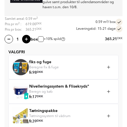
gulve samt produkter til udendørsområder og
haven t.o.m. den 10/8.
2
Samlet areal:
0.59
m
2
0.59
m
/ box
2
DKK
Pris pr
m
:
619.00
Leveringstid: 15-21 dage
DKK
Pris pr box:
365.21
box
365.21
DKK
+10% spild
VALGFRI
fiks og fuge
Beregne fix & fuge
fr.
98
DKK
Nivelleringssystem & Flisekryds"
Beregn og køb
fr.
17
DKK
Tætningspakke
Tætningssystem til vådrum
fr.
39
DKK