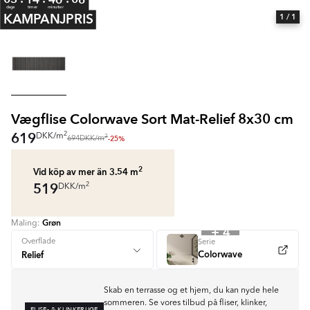
dage
timer
minutter
KAMPANJPRIS
1
/ 1
Vægflise Colorwave Sort Mat-Relief 8x30 cm
619
2
DKK
/
m
2
-25%
694
DKK
/
m
2
Vid köp av mer än 3.54
m
519
2
DKK
/
m
Grøn
Maling:
+ 4
Overflade
Serie
Colorwave
Skab en terrasse og et hjem, du kan nyde hele
sommeren. Se vores tilbud på fliser, klinker,
FLISE- & KLINKERUGE