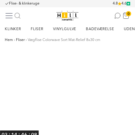
Flise- & klinkeruge
4.8
4.6
0
KLINKER
FLISER
VINYLGULVE
BADEVÆRELSE
UDEN
Hem
Fliser
Vægflise Colorwave Sort Mat-Relief 8x30 cm
Item
1
of
1
:
:
:
03
14
46
07