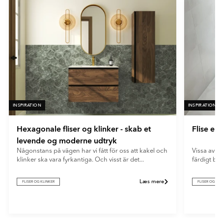
fliser giver et blødt og moderne udtryk og skjuler effektivt
- Vit
fingeraftryk og genskin.
INSPIRATION
INSPIRATION
Hexagonale fliser og klinker - skab et
Flise e
levende og moderne udtryk
Någonstans på vägen har vi fått för oss att kakel och
Vissa av o
klinker ska vara fyrkantiga. Och visst är det...
färdigt b
Læs mere
FLISER OG KLINKER
FLISER OG K