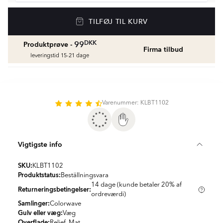
Vådrumssilikone
TILFØJ TIL KURV
Se farver og beregn den rette mængde
vådrumssilikone
fr.
75
DKK
DKK
99
Produktprøve -
Firma tilbud
leveringstid 15-21 dage
Rengøring & Vedligeholdelse
fr.
169
DKK
Varenummer: KLBT1102
Fliseliste
Beregn og køb
fr.
38
DKK
Vigtigste info
SKU:
KLBT1102
Produktstatus:
Beställningsvara
14 dage (kunde betaler 20% af
Returneringsbetingelser:
ordreværdi)
Samlinger:
Colorwave
Gulv eller væg:
Væg
Overflade:
Relief, Mat