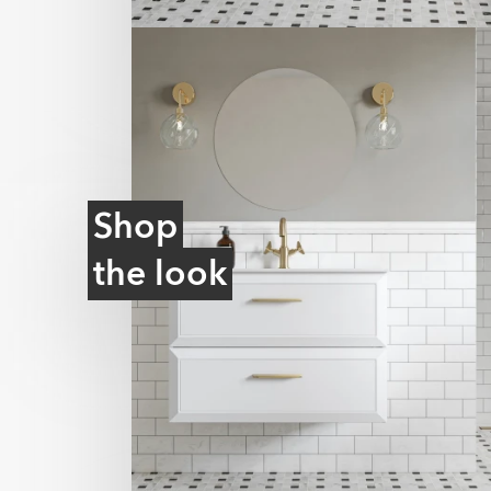
Shop
the look