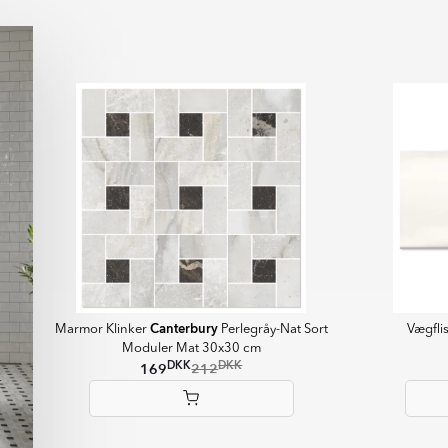
sion. Ultramatte fliser giver et
t fingeraftryk og genskin.
Canterbury
Marmor Klinker
Perlegråy-Nat Sort
Vægfli
Moduler Mat 30x30 cm
DKK
DKK
169
212
Item
1