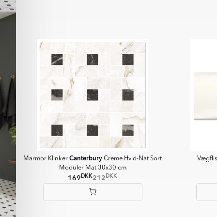
of
9
Canterbury
Marmor Klinker
Creme Hvid-Nat Sort
Vægfli
Moduler Mat 30x30 cm
DKK
DKK
169
212
Item
1