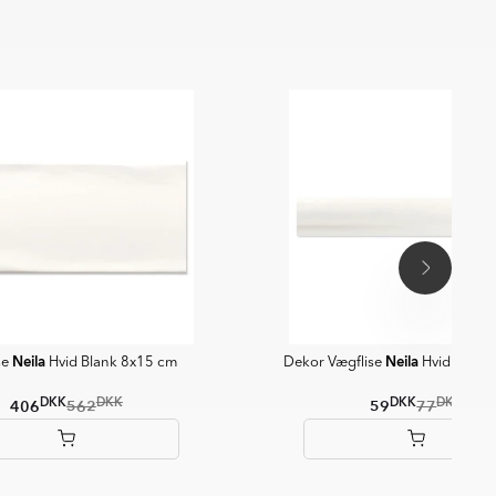
Neila
Neila
se
Hvid Blank 8x15 cm
Dekor Vægflise
Hvid Blank
DKK
DKK
DKK
DKK
406
562
59
77