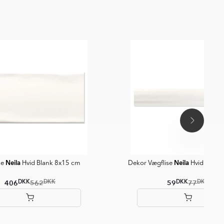
Neila
Neila
se
Hvid Blank 8x15 cm
Dekor Vægflise
Hvid Blank
DKK
DKK
DKK
DKK
406
562
59
77