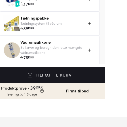
fr.
17
DKK
Tætningspakke
Tætningssystem til vådrum
fr.
39
DKK
Vådrumssilikone
Se farver og beregn den rette mængde
vådrumssilikone
fr.
75
DKK
Rengøring & Vedligeholdelse
TILFØJ TIL KURV
fr.
169
DKK
DKK
39
Produktprøve -
Firma tilbud
leveringstid 1-3 dage
Fliseliste
Beregn og køb
fr.
38
DKK