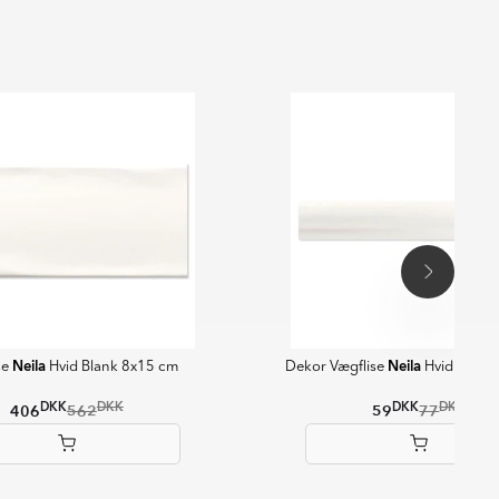
Neila
Neila
se
Hvid Blank 8x15 cm
Dekor Vægflise
Hvid Blank
DKK
DKK
DKK
DKK
406
562
59
77