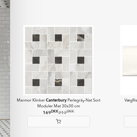
of
9
Canterbury
Marmor Klinker
Perlegråy-Nat Sort
Vægfli
Moduler Mat 30x30 cm
DKK
DKK
169
212
Item
1