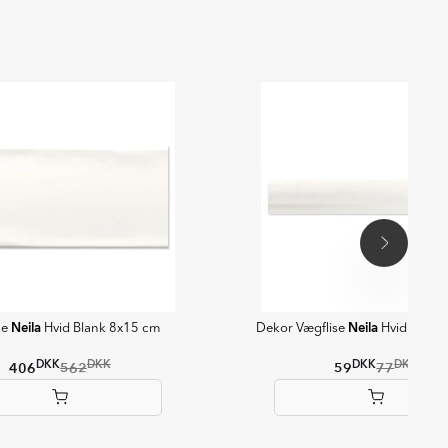
Neila
Neila
se
Hvid Blank 8x15 cm
Dekor Vægflise
Hvid Blank
DKK
DKK
DKK
DKK
406
562
59
77