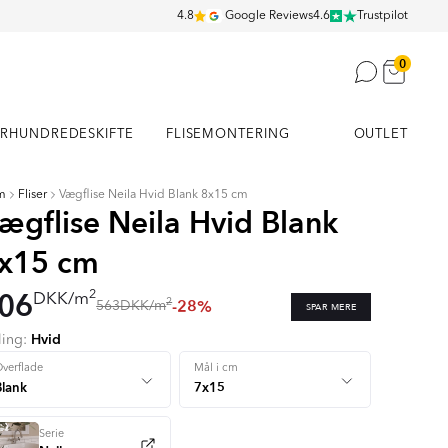
4.8
Google Reviews
4.6
Trustpilot
0
RHUNDREDESKIFTE
FLISEMONTERING
OUTLET
m
Fliser
Vægflise Neila Hvid Blank 8x15 cm
ægflise Neila Hvid Blank
x15 cm
06
2
DKK
/
m
-28%
2
563
DKK
/
m
SPAR MERE
Hvid
ling:
+ 5
verflade
Mål i cm
Serie