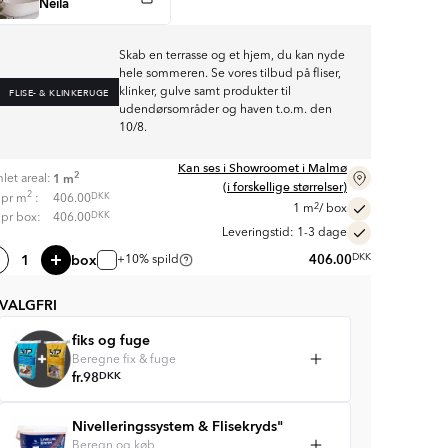
Neila
Skab en terrasse og et hjem, du kan nyde
hele sommeren. Se vores tilbud på fliser,
klinker, gulve samt produkter til
FLISE- & KLINKERUGE
udendørsområder og haven t.o.m. den
10/8.
Kan ses i Showroomet i Malmø
2
1
m
let areal:
(i forskellige størrelser)
2
DKK
s pr
m
:
406.00
2
1
m
/ box
DKK
s pr box:
406.00
Leveringstid: 1-3 dage
box
406.00
DKK
+10% spild
VALGFRI
fiks og fuge
Beregne fix & fuge
fr.
98
DKK
Nivelleringssystem & Flisekryds"
Beregn og køb