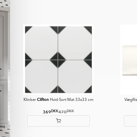
of
9
Clifton
Klinker
Hvid-Sort Mat 33x33 cm
Vægfli
DKK
DKK
369
470
Item
1