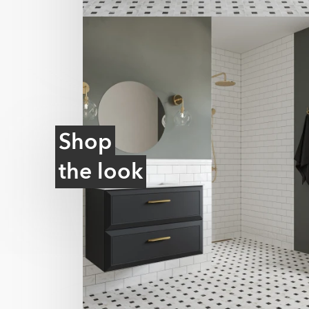
Shop
the look