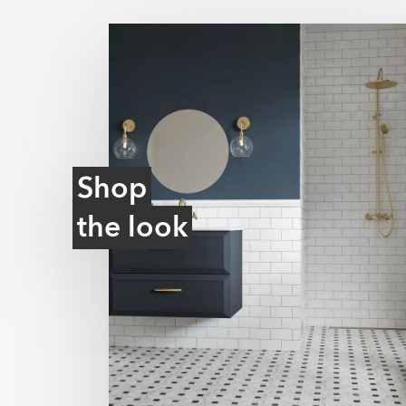
Ultramat
En meget mat overflade med minimal lysreflek
blødt og moderne udtryk og skjuler effektiv
Shop
the look