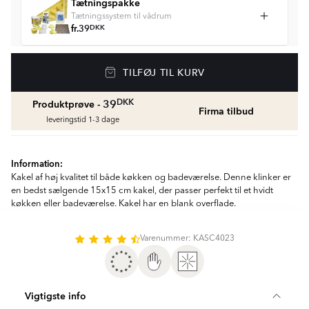
Tætningspakke
Tætningssystem til vådrum
fr.
39
DKK
Vådrumssilikone
TILFØJ TIL KURV
Se farver og beregn den rette mængde
vådrumssilikone
fr.
75
DKK
DKK
39
Produktprøve -
Firma tilbud
leveringstid 1-3 dage
Rengøring & Vedligeholdelse
fr.
169
DKK
Information:
Kakel af høj kvalitet til både køkken og badeværelse. Denne klinker er
Fliseliste
en bedst sælgende 15x15 cm kakel, der passer perfekt til et hvidt
køkken eller badeværelse. Kakel har en blank overflade.
Beregn og køb
fr.
38
DKK
Varenummer: KASC4023
Vigtigste info