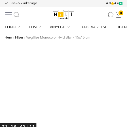
Flise- & klinkeruge
4.8
4.6
0
KLINKER
FLISER
VINYLGULVE
BADEVÆRELSE
UDEN
Hem
Fliser
Vægflise Monocolor Hvid Blank 15x15 cm
Item
1
of
7
:
:
:
02
18
42
11