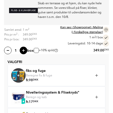
Skab en terrasse og et hjem, du kan nyde hele
sommeren. Se vores tilbud på fliser, klinker,
FLISE- & KLINKERUGE
gulve samt produkter til udendørsområder og
haven t.o.m. den 10/8.
Kan ses i Showroomet i Malmø
2
Samlet areal:
1
m
(i forskellige størrelser)
2
DKK
Pris pr
m
:
349.00
2
1
m
/ box
DKK
Pris pr box:
349.00
Leveringstid: 10-14 dage
box
349.00
DKK
+10% spild
VALGFRI
fiks og fuge
Beregne fix & fuge
fr.
98
DKK
Nivelleringssystem & Flisekryds"
Beregn og køb
fr.
17
DKK