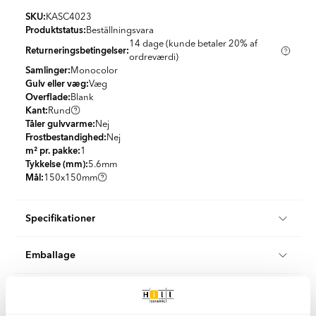
SKU:
KASC4023
Produktstatus:
Beställningsvara
14 dage (kunde betaler 20% af
Returneringsbetingelser:
ordreværdi)
Samlinger:
Monocolor
Gulv eller væg:
Væg
Overflade:
Blank
Kant:
Rund
Tåler gulvvarme:
Nej
Frostbestandighed:
Nej
m² pr. pakke:
1
Tykkelse (mm):
5.6
mm
Mål:
150x150
mm
Specifikationer
Produktmateriale:
Keramik
Emballage
Udseende:
Solid farve
Farve:
Hvid
m² pr. pakke:
1
Land:
Spanien
Klimakompenseret levering
Stk/boks:
44
Form:
Kvadrat
KG per Kasse:
10.64
Stil:
Hvid