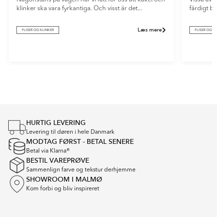
klinker ska vara fyrkantiga. Och visst är det...
färdigt b
Læs mere
FLISER OG KLINKER
FLISER OG K
Item
1
of
4
HURTIG LEVERING
Levering til døren i hele Danmark
MODTAG FØRST - BETAL SENERE
Betal via Klarna®
BESTIL VAREPRØVE
Sammenlign farve og tekstur derhjemme
SHOWROOM I MALMØ
Kom forbi og bliv inspireret