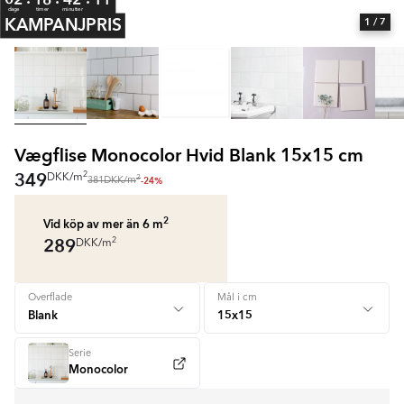
dage
timer
minutter
KAMPANJPRIS
1
/ 7
Vægflise Monocolor Hvid Blank 15x15 cm
349
2
DKK
/
m
2
-24%
381
DKK
/
m
2
Vid köp av mer än 6
m
289
2
DKK
/
m
Overflade
Mål i cm
Serie
Monocolor