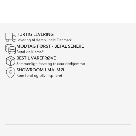
Item
1
of
4
HURTIG LEVERING
Levering til døren i hele Danmark
MODTAG FØRST - BETAL SENERE
Betal via Klarna®
BESTIL VAREPRØVE
Sammenlign farve og tekstur derhjemme
SHOWROOM I MALMØ
Kom forbi og bliv inspireret