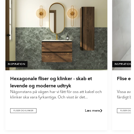
fliser giver et blødt og moderne udtryk og skjuler effektivt
- Vit
fingeraftryk og genskin.
INSPIRATION
INSPIRATION
Hexagonale fliser og klinker - skab et
Flise e
levende og moderne udtryk
Någonstans på vägen har vi fått för oss att kakel och
Vissa av o
klinker ska vara fyrkantiga. Och visst är det...
färdigt b
Læs mere
FLISER OG KLINKER
FLISER OG K