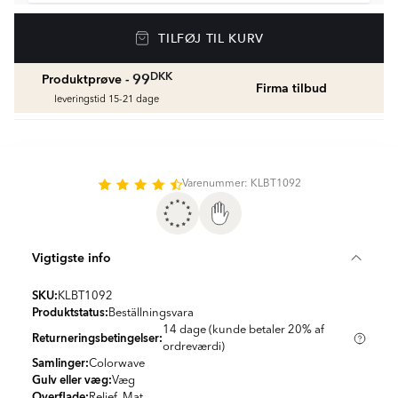
Vådrumssilikone
TILFØJ TIL KURV
Se farver og beregn den rette mængde
vådrumssilikone
fr.
75
DKK
DKK
99
Produktprøve -
Firma tilbud
leveringstid 15-21 dage
Rengøring & Vedligeholdelse
fr.
169
DKK
Varenummer: KLBT1092
Fliseliste
Beregn og køb
fr.
38
DKK
Vigtigste info
SKU:
KLBT1092
Produktstatus:
Beställningsvara
14 dage (kunde betaler 20% af
Returneringsbetingelser:
ordreværdi)
Samlinger:
Colorwave
Gulv eller væg:
Væg
Overflade:
Relief, Mat