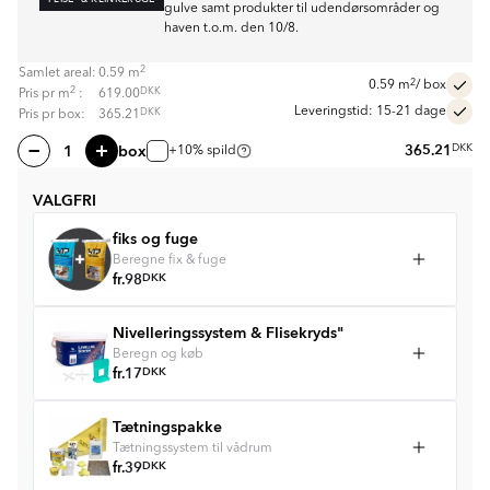
gulve samt produkter til udendørsområder og
haven t.o.m. den 10/8.
2
Samlet areal:
0.59
m
2
0.59
m
/ box
2
DKK
Pris pr
m
:
619.00
Leveringstid: 15-21 dage
DKK
Pris pr box:
365.21
box
365.21
DKK
+10% spild
VALGFRI
fiks og fuge
Beregne fix & fuge
fr.
98
DKK
Nivelleringssystem & Flisekryds"
Beregn og køb
fr.
17
DKK
Tætningspakke
Tætningssystem til vådrum
fr.
39
DKK