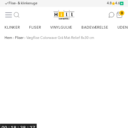
Flise- & klinkeruge
4.8
4.6
0
KLINKER
FLISER
VINYLGULVE
BADEVÆRELSE
UDEN
Hem
Fliser
Vægflise Colorwave Grå Mat-Relief 8x30 cm
Item
1
of
2
:
:
:
00
18
38
27