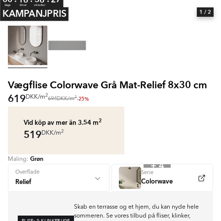
dage
timer
minutter
KAMPANJPRIS
1
/ 2
Vægflise Colorwave Grå Mat-Relief 8x30 cm
619
2
DKK
/
m
2
-25%
694
DKK
/
m
2
Vid köp av mer än 3.54
m
519
2
DKK
/
m
Grøn
Maling:
+ 4
Overflade
Serie
Colorwave
Skab en terrasse og et hjem, du kan nyde hele
sommeren. Se vores tilbud på fliser, klinker,
FLISE- & KLINKERUGE