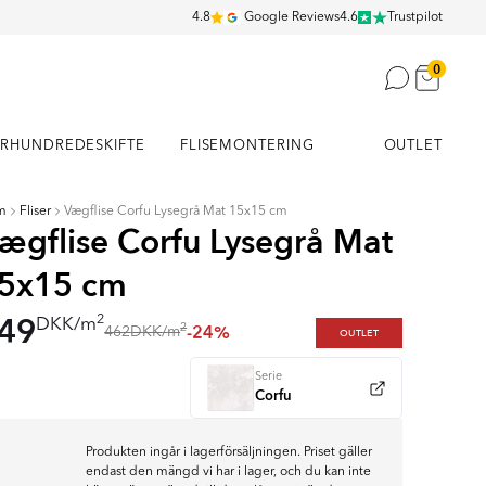
4.8
Google Reviews
4.6
Trustpilot
0
RHUNDREDESKIFTE
FLISEMONTERING
OUTLET
m
Fliser
Vægflise Corfu Lysegrå Mat 15x15 cm
ægflise Corfu Lysegrå Mat
5x15 cm
49
2
DKK
/
m
-24%
2
462
DKK
/
m
OUTLET
Serie
Corfu
Produkten ingår i lagerförsäljningen. Priset gäller
endast den mängd vi har i lager, och du kan inte