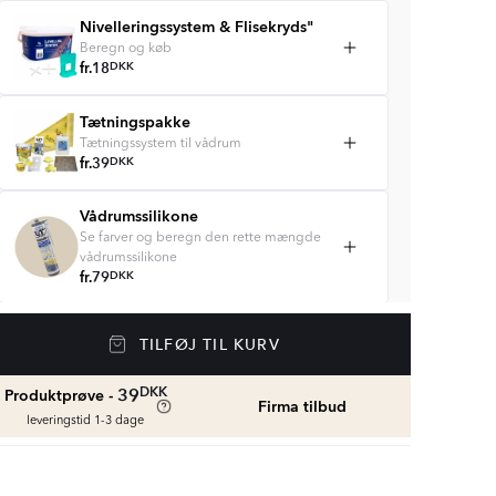
Nivelleringssystem & Flisekryds"
Beregn og køb
fr.
18
DKK
Tætningspakke
Tætningssystem til vådrum
fr.
39
DKK
Vådrumssilikone
Se farver og beregn den rette mængde
vådrumssilikone
fr.
79
DKK
Rengøring & Vedligeholdelse
TILFØJ TIL KURV
fr.
179
DKK
DKK
39
Produktprøve -
Firma tilbud
leveringstid 1-3 dage
Fliseliste
Beregn og køb
fr.
39
DKK