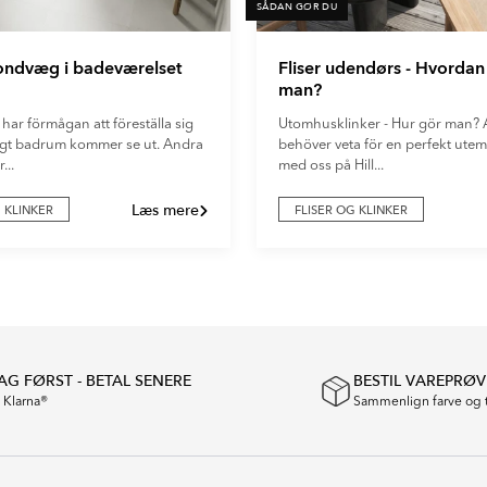
SÅDAN GØR DU
fondvæg i badeværelset
Fliser udendørs - Hvordan
man?
 har förmågan att föreställa sig
Utomhusklinker - Hur gör man? A
digt badrum kommer se ut. Andra
behöver veta för en perfekt utemi
...
med oss på Hill...
Læs mere
G KLINKER
FLISER OG KLINKER
G FØRST - BETAL SENERE
BESTIL VAREPRØV
a Klarna®
Sammenlign farve og 