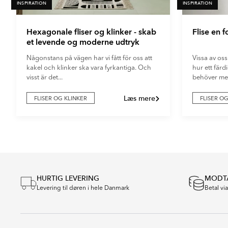
INSPIRATION
INSPIRATION
Hexagonale fliser og klinker - skab
Flise en 
et levende og moderne udtryk
Någonstans på vägen har vi fått för oss att
Vissa av oss
kakel och klinker ska vara fyrkantiga. Och
hur ett fär
visst är det...
behöver mer
Læs mere
FLISER OG KLINKER
FLISER O
Item
1
of
4
HURTIG LEVERING
MODTA
Levering til døren i hele Danmark
Betal vi