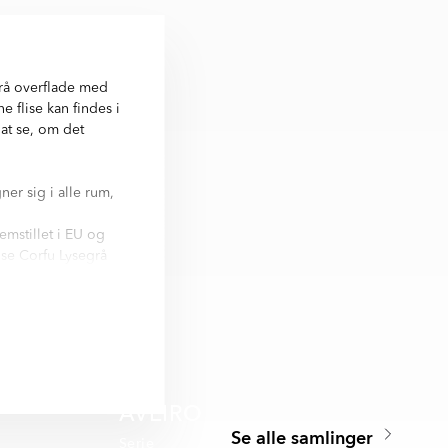
rå overflade med
 flise kan findes i
 at se, om det
ner sig i alle rum,
emstillet i EU og
ise Corfu Lysegrå
. Nästan alla
AVEIRO
Se alle samlinger
Serie