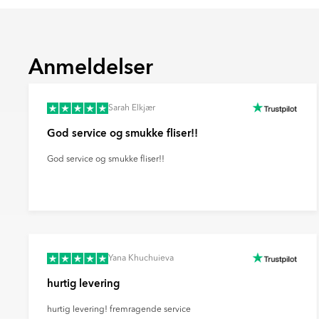
Ultramat
En meget mat overflade med minimal lysreflek
blødt og moderne udtryk og skjuler effektiv
Anmeldelser
Sarah Elkjær
God service og smukke fliser!!
God service og smukke fliser!!
Yana Khuchuieva
hurtig levering
hurtig levering! fremragende service