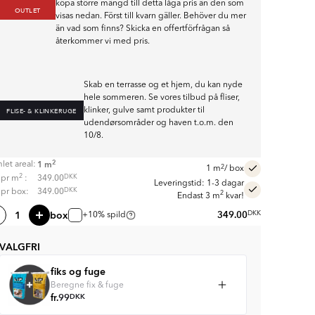
köpa större mängd till detta låga pris än den som
OUTLET
visas nedan. Först till kvarn gäller. Behöver du mer
än vad som finns? Skicka en offertförfrågan så
återkommer vi med pris.
Skab en terrasse og et hjem, du kan nyde
hele sommeren. Se vores tilbud på fliser,
klinker, gulve samt produkter til
FLISE- & KLINKERUGE
udendørsområder og haven t.o.m. den
10/8.
2
1
m
let areal:
2
1
m
/ box
2
DKK
s pr
m
:
349.00
Leveringstid: 1-3 dagar
DKK
s pr box:
349.00
2
Endast 3 m
kvar!
box
349.00
DKK
+10% spild
VALGFRI
fiks og fuge
Beregne fix & fuge
fr.
99
DKK