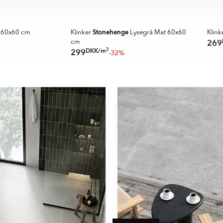
SPARA MER
Stonehenge
 60x60 cm
Klinker
Lysegrå Mat 60x60
Klink
269
cm
2
DKK
/
m
299
-32%