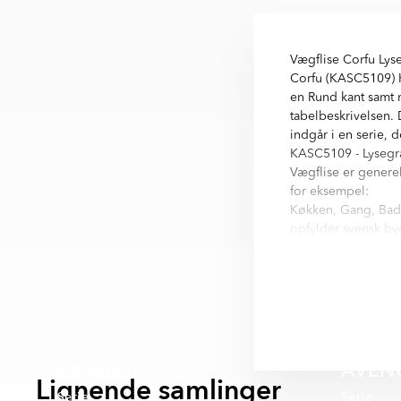
Vægflise Corfu Lys
Corfu (KASC5109) K
en Rund kant samt m
tabelbeskrivelsen. 
indgår i en serie, d
KASC5109 - Lysegrå
Vægflise er generel
for eksempel:
Køkken, Gang, Badev
opfylder svensk byg
Mat 15x15 cm finder
Corfu är en serie m
variationer finns i 
- Flerfärgad
CARINO
AVEN
Lignende samlinger
Serie
Serie