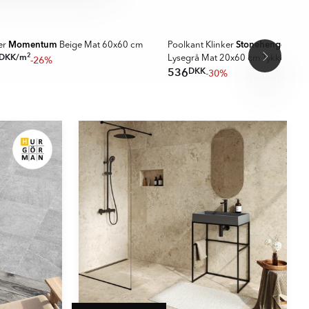
Momentum
Stonehenge
er
Beige Mat 60x60 cm
Poolkant Klinker
Run
2
DKK
/
m
-26%
Lysegrå Mat 20x60 cm Tykkelse 2
DKK
536
-30%