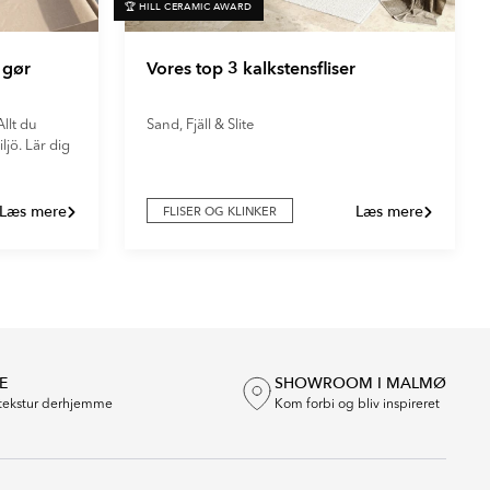
🏆 HILL CERAMIC AWARD
 gør
Vores top 3 kalkstensfliser
llt du
Sand, Fjäll & Slite
ljö. Lär dig
Læs mere
Læs mere
FLISER OG KLINKER
E
SHOWROOM I MALMØ
tekstur derhjemme
Kom forbi og bliv inspireret