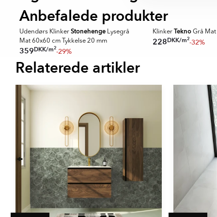
BÄSTSÄLJARE UTOMHUS
Anbefalede produkter
SUPER DEALS
SPARA MER
Stonehenge
Tekno
Udendørs Klinker
Lysegrå
Klinker
Grå Mat
2
DKK
/
m
228
-32%
Mat 60x60 cm Tykkelse 20 mm
2
DKK
/
m
359
-29%
Relaterede artikler
Item
1
of
16