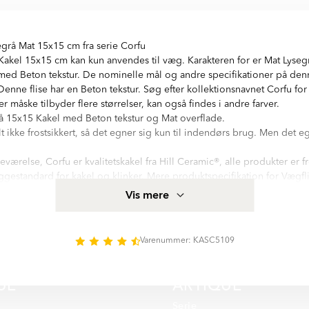
egrå Mat 15x15 cm fra serie Corfu
akel 15x15 cm kan kun anvendes til væg. Karakteren for er Mat Lyseg
ed Beton tekstur. De nominelle mål og andre specifikationer på denne
Denne flise har en Beton tekstur. Søg efter kollektionsnavnet Corfu for
er måske tilbyder flere størrelser, kan også findes i andre farver.
 15x15 Kakel med Beton tekstur og Mat overflade.
t ikke frostsikkert, så det egner sig kun til indendørs brug. Men det eg
ærelse, Corfu er kvalitetskakel fra Hill Ceramic®, alle produkter er fr
gestandard for kakel og klinker. Mere produktspecifikation for Vægfl
 I i informationsfeltet på denne side
Vis mere
ed hög kvalitetsstandard. Serien innehåller 1 olika storlekar: 15x15 cm
matt yta. Det finns 1 huvud färger i serie Corfu:
Varenummer: KASC5109
UE
ARTIQUE
Serie