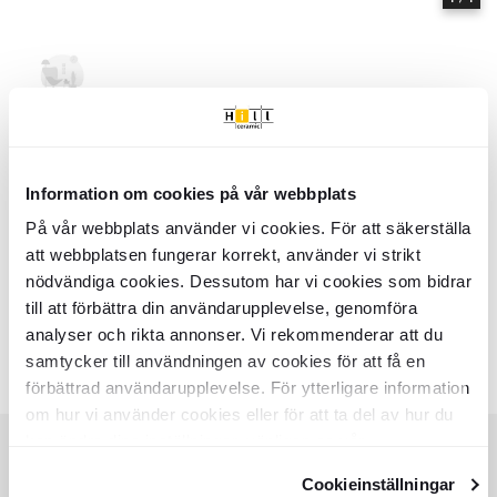
Hem
Samlinger
Paola
Serie
Paola
- Hill Ceramic
Information om cookies på vår webbplats
Paola - Samlinger af produkter | Hill Ceramic ®
Paola är en serie med hög kvalitetsstandard. Serien innehåller 2 olika
På vår webbplats använder vi cookies. För att säkerställa
storlekar: Dekorplatta, 20x60 cm. Nästan alla variationer finns i matt
att webbplatsen fungerar korrekt, använder vi strikt
yta. Det finns 2 huvud färger i serie Paola:
nödvändiga cookies. Dessutom har vi cookies som bidrar
till att förbättra din användarupplevelse, genomföra
- Beige
- Flerfärgad
analyser och rikta annonser. Vi rekommenderar att du
Farver:
samtycker till användningen av cookies för att få en
Lignende samlinger
EKEBY
ARBOR
förbättrad användarupplevelse. För ytterligare information
Item
om hur vi använder cookies eller för att ta del av hur du
1
kan ändra dina inställningar, vänligen se vår
of
Integritetspolicy
och
Cookiepolicy
.
3
Cookieinställningar
KUNDESERVICE