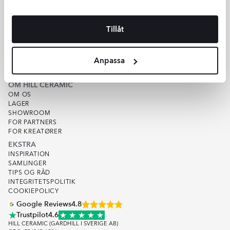
HJÆLP
KUNDESERVICE
Tillåt
TILBUD
SPOR ORDRER
KØBSVILKÅR
Anpassa
VAREPRØVE
KVALITET
OM HILL CERAMIC
OM OS
LAGER
SHOWROOM
FOR PARTNERS
FOR KREATØRER
EKSTRA
INSPIRATION
SAMLINGER
TIPS OG RÅD
INTEGRITETSPOLITIK
COOKIEPOLICY
Google Reviews
4.8
Trustpilot
4.6
HILL CERAMIC (GARDHILL I SVERIGE AB)