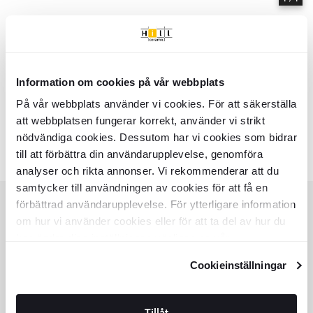
Information om cookies på vår webbplats
Hem
Samlinger
Oceanic
På vår webbplats använder vi cookies. För att säkerställa
Serie
Oceanic
- Hill Ceramic
att webbplatsen fungerar korrekt, använder vi strikt
Oceanic - Samlinger af produkter | Hill Ceramic ®
nödvändiga cookies. Dessutom har vi cookies som bidrar
Farver:
Lignende samlinger
till att förbättra din användarupplevelse, genomföra
SEKEL
RAINBOW
analyser och rikta annonser. Vi rekommenderar att du
Item
samtycker till användningen av cookies för att få en
1
of
förbättrad användarupplevelse. För ytterligare information
8
om hur vi använder cookies eller för att ta del av hur du
KUNDESERVICE
kan ändra dina inställningar, vänligen se vår
HJÆLP
Integritetspolicy
och
Cookiepolicy
.
Cookieinställningar
KUNDESERVICE
TILBUD
SPOR ORDRER
KØBSVILKÅR
Tillåt