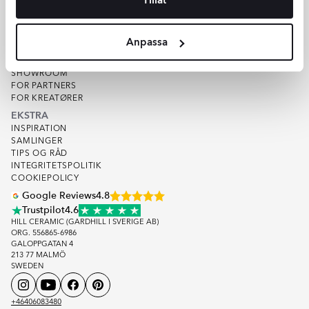
VAREPRØVE
KVALITET
OM HILL CERAMIC
Anpassa
OM OS
LAGER
SHOWROOM
FOR PARTNERS
FOR KREATØRER
EKSTRA
INSPIRATION
SAMLINGER
TIPS OG RÅD
INTEGRITETSPOLITIK
COOKIEPOLICY
Google Reviews
4.8
Trustpilot
4.6
HILL CERAMIC (GARDHILL I SVERIGE AB)
ORG. 556865-6986
GALOPPGATAN 4
213 77 MALMÖ
SWEDEN
+46406083480