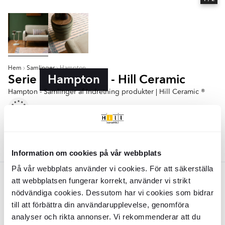
Hem
Samlinger
Hampton
Serie
Hampton
- Hill Ceramic
Hampton - Samlinger af Indretning produkter | Hill Ceramic ®
Matta 160x230 cm
Farver:
Lyserød
Information om cookies på vår webbplats
På vår webbplats använder vi cookies. För att säkerställa
Lyserød
att webbplatsen fungerar korrekt, använder vi strikt
nödvändiga cookies. Dessutom har vi cookies som bidrar
Dutchbone Tæppe 160x230 cm
till att förbättra din användarupplevelse, genomföra
Hampton
Rosa
analyser och rikta annonser. Vi rekommenderar att du