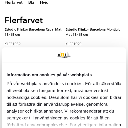
Flerfarvet
Blå
Hvid
Flerfarvet
Estudio Klinker
Barcelona
Raval Mat
Estudio Klinker
Barcelona
Montjuic
15x15 cm
Mat 15x15 cm
KLES1089
KLES1090
Overflade:
Overflade:
Matt
Matt
Kant:
Kant:
Rund
Rund
Materiale:
Materiale:
Granitkeramik
Granitkeramik
2
2
DKK
/
m
DKK
/
m
577
577
-28%
-28%
2
2
DKK
/
m
DKK
/
m
800
800
Information om cookies på vår webbplats
TILFØJ TIL KURV
TILFØJ TIL KURV
På vår webbplats använder vi cookies. För att säkerställa
att webbplatsen fungerar korrekt, använder vi strikt
nödvändiga cookies. Dessutom har vi cookies som bidrar
till att förbättra din användarupplevelse, genomföra
Blå
analyser och rikta annonser. Vi rekommenderar att du
samtycker till användningen av cookies för att få en
Estudio Klinker
Barcelona
Ocean
Mat 15x15 cm
förbättrad användarupplevelse. För ytterligare information