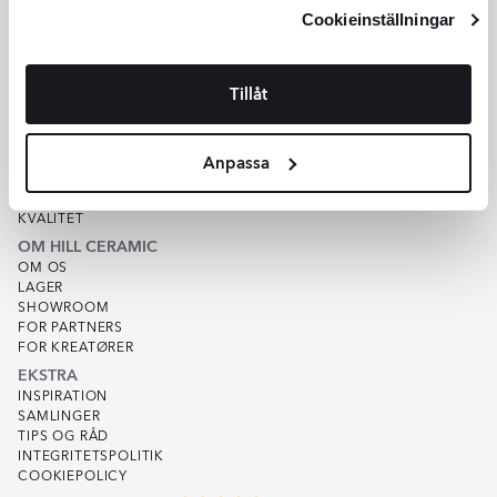
Integritetspolicy
och
Cookiepolicy
.
of
Cookieinställningar
6
KUNDESERVICE
Tillåt
HJÆLP
KUNDESERVICE
TILBUD
Anpassa
SPOR ORDRER
KØBSVILKÅR
VAREPRØVE
KVALITET
OM HILL CERAMIC
OM OS
LAGER
SHOWROOM
FOR PARTNERS
FOR KREATØRER
EKSTRA
INSPIRATION
SAMLINGER
TIPS OG RÅD
INTEGRITETSPOLITIK
COOKIEPOLICY