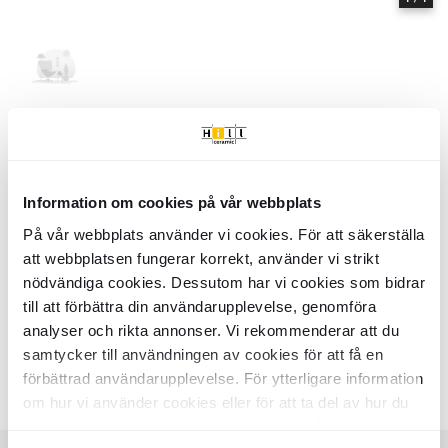
Hem
Samlinger
Balance
Serie
Balance
- Hill Ceramic
Balance - Samlinger af produkter | Hill Ceramic ®
Information om cookies på vår webbplats
Balance är en serie med hög kvalitetsstandard. Serien innehåller 9
olika storlekar: Tvättställsskåp 50 cm med Tvättställ, Tvättställsskåp 60
På vår webbplats använder vi cookies. För att säkerställa
cm med Tvättställ, Tvättställsskåp 80 cm med Tvättställ, Badrumspaket
att webbplatsen fungerar korrekt, använder vi strikt
Vit-Vit, Badrumspaket Vit-Grafit, Tvättställsskåp 60 cm med Bänkskiva,
Tvättställsskåp 80 cm med Bänkskiva, Högskåp, Badrumspaket. Nästan
nödvändiga cookies. Dessutom har vi cookies som bidrar
alla variationer finns i blank yta. Det finns 1 huvud färger i serie
till att förbättra din användarupplevelse, genomföra
Balance:
analyser och rikta annonser. Vi rekommenderar att du
samtycker till användningen av cookies för att få en
- Vit
Farver:
förbättrad användarupplevelse. För ytterligare information
Lignende samlinger
EKSKÄR TOPS
OMNI
om hur vi använder cookies eller för att ta del av hur du
Item
kan ändra dina inställningar, vänligen se vår
1