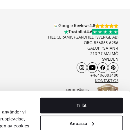
Google Reviews
4.8
Trustpilot
4.6
HILL CERAMIC (GARDHILL I SVERIGE AB)
ORG. 556865-6986
GALOPPGATAN 4
213 77 MALMÖ
SWEDEN
+46406083480
KONTAKT OS
Tillåt
, använder vi
arupplevelse,
Anpassa
gen av cookies