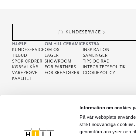
KUNDESERVICE
HJÆLP
OM HILL CERAMIC
EKSTRA
KUNDESERVICE
OM OS
INSPIRATION
TILBUD
LAGER
SAMLINGER
SPOR ORDRER
SHOWROOM
TIPS OG RÅD
KØBSVILKÅR
FOR PARTNERS
INTEGRITETSPOLITIK
VAREPRØVE
FOR KREATØRER
COOKIEPOLICY
KVALITET
Information om cookies p
På vår webbplats använder 
strikt nödvändiga cookies.
genomföra analyser och ri