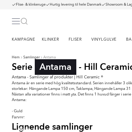
Flise- & klinkeruge
Hurtig levering til hele Danmark
Showroom & Lag
KAMPAGNE
KLINKER
FLISER
VINYLGULVE
BA
Hem
Samlinger
Antama
Serie
Antama
- Hill Cerami
Antama - Samlinger af produkter | Hill Ceramic ®
Antama är en serie med hög kvalitetsstandard. Serien innehåller 3 oli
storlekar: Hängande Lampa 150 cm, Taklampa, Hängande Lampa 31
Nästan alla variationer finns i matt yta. Det finns 1 huvud färger i serie
Antama:
- Guld
Farver:
RENOLIA
HELO
FARNEL
MUTR
Lignende samlinger
Serie
Serie
Serie
Serie