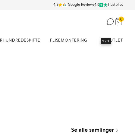
4.8
Google Reviews
4.6
Trustpilot
0
RHUNDREDESKIFTE
FLISEMONTERING
OUTLET
1
/ 1
SEATTLE
Se alle samlinger
Serie