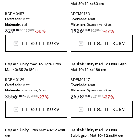
Mat 50x12.6x80 cm
BDEM0457
BDEM0153
Overflade:
Overflade:
Matt
Matt
Materiale:
Materiale:
Stål
Spånskiva, Glas
DKK
DKK
829
1926
-30%
-27%
DKK
DKK
1185
2629
TILFØJ TIL KURV
TILFØJ TIL KURV
Højskab
Unity
med To Døre Grøn
Højskab
Unity
med To Døre Grøn
Mat 40x35.2x180 cm
Mat 40x12.6x180 cm
BDEM0129
BDEM0117
Overflade:
Overflade:
Matt
Matt
Materiale:
Materiale:
Spånskiva, Glas
Spånskiva, Glas
DKK
DKK
3556
2578
-27%
-27%
DKK
DKK
4857
3521
TILFØJ TIL KURV
TILFØJ TIL KURV
Højskab
Unity
Grøn Mat 40x12.6x80
Højskab
Unity
med To Døre
cm
Salviagrøn Mat 50x12.6x80 cm