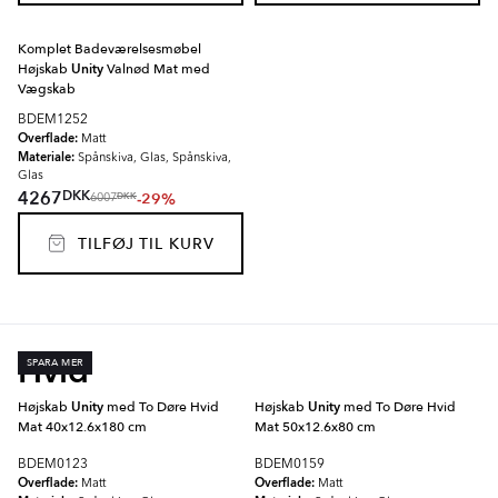
Komplet Badeværelsesmøbel
Højskab
Unity
Valnød Mat med
Vægskab
BDEM1252
Overflade:
Matt
Materiale:
Spånskiva, Glas, Spånskiva,
Glas
DKK
4267
-29%
DKK
6007
TILFØJ TIL KURV
Hvid
SPARA MER
Højskab
Unity
med To Døre Hvid
Højskab
Unity
med To Døre Hvid
Mat 40x12.6x180 cm
Mat 50x12.6x80 cm
BDEM0123
BDEM0159
Overflade:
Overflade:
Matt
Matt