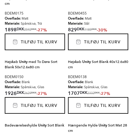
cm
BDEM0175
BDEM0455
Overflade:
Overflade:
Matt
Matt
Materiale:
Materiale:
Spånskiva, Trä
Stål
DKK
DKK
1898
829
-27%
-30%
DKK
DKK
2592
1185
TILFØJ TIL KURV
TILFØJ TIL KURV
Højskab
Unity
med To Døre Sort
Højskab
Unity
Sort Blank 40x12.6x80
Blank 50x12.6x80 cm
cm
BDEM0150
BDEM0138
Overflade:
Overflade:
Blank
Blank
Materiale:
Materiale:
Spånskiva, Glas
Spånskiva, Glas
DKK
DKK
1926
1707
-27%
-27%
DKK
DKK
2629
2332
TILFØJ TIL KURV
TILFØJ TIL KURV
Badeværelseshylde
Unity
Sort Blank
Hængende Hylde
Unity
Sort Mat 28
cm