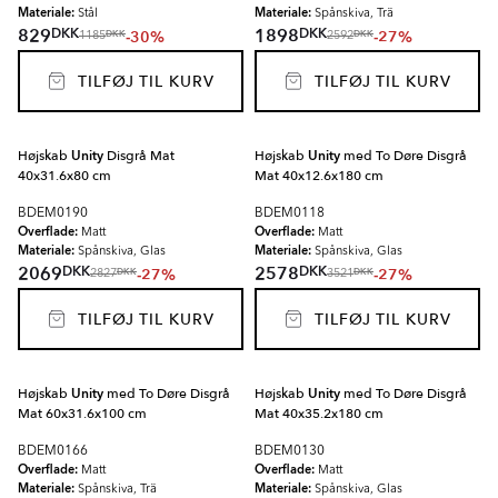
Materiale:
Materiale:
Stål
Spånskiva, Trä
DKK
DKK
829
1898
-30%
-27%
DKK
DKK
1185
2592
TILFØJ TIL KURV
TILFØJ TIL KURV
Højskab
Unity
Disgrå Mat
Højskab
Unity
med To Døre Disgrå
40x31.6x80 cm
Mat 40x12.6x180 cm
BDEM0190
BDEM0118
Overflade:
Overflade:
Matt
Matt
Materiale:
Materiale:
Spånskiva, Glas
Spånskiva, Glas
DKK
DKK
2069
2578
-27%
-27%
DKK
DKK
2827
3521
TILFØJ TIL KURV
TILFØJ TIL KURV
Højskab
Unity
med To Døre Disgrå
Højskab
Unity
med To Døre Disgrå
Mat 60x31.6x100 cm
Mat 40x35.2x180 cm
BDEM0166
BDEM0130
Overflade:
Overflade:
Matt
Matt
Materiale:
Materiale:
Spånskiva, Trä
Spånskiva, Glas