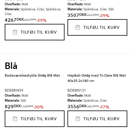
Overflade:
Overflade:
Matt
Matt
Materiale:
Materiale:
Spånskiva, Glas, Spånskiva,
Spånskiva, Glas, Stål
DKK
3507
Glas
-29%
DKK
4937
DKK
4267
-29%
DKK
6007
TILFØJ TIL KURV
TILFØJ TIL KURV
Blå
Badeværelseshylde
Unity
Blå Mat
Højskab
Unity
med To Døre Blå Mat
40x35.2x180 cm
BDEM0459
BDEM0131
Overflade:
Overflade:
Matt
Matt
Materiale:
Materiale:
Stål
Spånskiva, Glas
DKK
DKK
829
3556
-30%
-27%
DKK
DKK
1185
4857
TILFØJ TIL KURV
TILFØJ TIL KURV