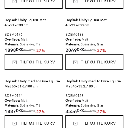
TILFØJ TIL KURV
TILFØJ TIL KURV
Højskab
Unity
Eg Træ Mat
Højskab
Unity
Eg Træ Mat
40x21.6x80 cm
40x31.6x80 cm
BDEM0176
BDEM0188
Overflade:
Overflade:
Matt
Matt
Materiale:
Materiale:
Spånskiva, Trä
Spånskiva, Glas
DKK
DKK
1898
2069
-27%
-27%
DKK
DKK
2592
2827
TILFØJ TIL KURV
TILFØJ TIL KURV
Højskab
Unity
med To Døre Eg Træ
Højskab
Unity
med To Døre Eg Træ
Mat 60x31.6x100 cm
Mat 40x35.2x180 cm
BDEM0164
BDEM0128
Overflade:
Overflade:
Matt
Matt
Materiale:
Materiale:
Spånskiva, Trä
Spånskiva, Glas
DKK
DKK
1887
3556
-27%
-27%
DKK
DKK
2577
4857
TILFØJ TIL KURV
TILFØJ TIL KURV