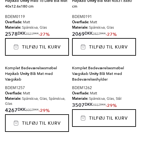
Højskab
Unity
med To Døre Blå Mat
Højskab
Unity
Blå Mat 40x31.6x80
40x12.6x180 cm
cm
BDEM0119
BDEM0191
Overflade:
Overflade:
Matt
Matt
Materiale:
Materiale:
Spånskiva, Glas
Spånskiva, Glas
DKK
DKK
2578
2069
-27%
-27%
DKK
DKK
3521
2827
TILFØJ TIL KURV
TILFØJ TIL KURV
Komplet Badeværelsesmøbel
Komplet Badeværelsesmøbel
Højskab
Unity
Blå Mat med
Vægskab
Unity
Blå Mat med
Vægskab
Badeværelseshylder
BDEM1257
BDEM1262
Overflade:
Overflade:
Matt
Matt
Materiale:
Materiale:
Spånskiva, Glas, Spånskiva,
Spånskiva, Glas, Stål
DKK
3507
Glas
-29%
DKK
4937
DKK
4267
-29%
DKK
6007
TILFØJ TIL KURV
TILFØJ TIL KURV