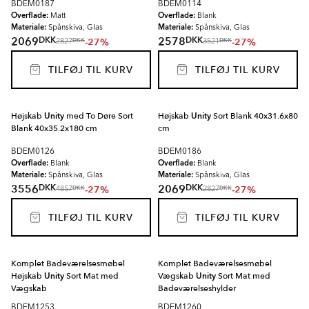
BDEM0187
BDEM0114
Overflade:
Overflade:
Matt
Blank
Materiale:
Materiale:
Spånskiva, Glas
Spånskiva, Glas
DKK
DKK
2069
2578
-27%
-27%
DKK
DKK
2827
3521
TILFØJ TIL KURV
TILFØJ TIL KURV
Højskab
Unity
med To Døre Sort
Højskab
Unity
Sort Blank 40x31.6x80
Blank 40x35.2x180 cm
cm
BDEM0126
BDEM0186
Overflade:
Overflade:
Blank
Blank
Materiale:
Materiale:
Spånskiva, Glas
Spånskiva, Glas
DKK
DKK
3556
2069
-27%
-27%
DKK
DKK
4857
2827
TILFØJ TIL KURV
TILFØJ TIL KURV
Komplet Badeværelsesmøbel
Komplet Badeværelsesmøbel
Højskab
Unity
Sort Mat med
Vægskab
Unity
Sort Mat med
Vægskab
Badeværelseshylder
BDEM1253
BDEM1260