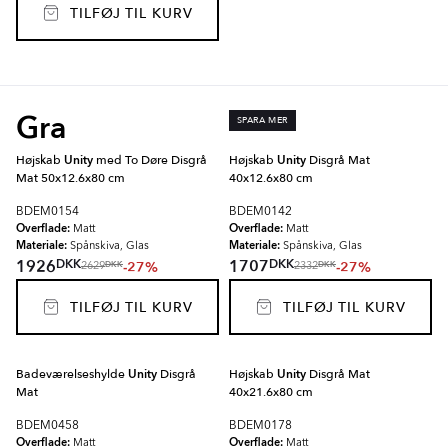
TILFØJ TIL KURV
Gra
SPARA MER
Højskab
Unity
med To Døre Disgrå
Højskab
Unity
Disgrå Mat
Mat 50x12.6x80 cm
40x12.6x80 cm
BDEM0154
BDEM0142
Overflade:
Overflade:
Matt
Matt
Materiale:
Materiale:
Spånskiva, Glas
Spånskiva, Glas
DKK
DKK
1926
1707
-27%
-27%
DKK
DKK
2629
2332
TILFØJ TIL KURV
TILFØJ TIL KURV
Badeværelseshylde
Unity
Disgrå
Højskab
Unity
Disgrå Mat
Mat
40x21.6x80 cm
BDEM0458
BDEM0178
Overflade:
Overflade:
Matt
Matt