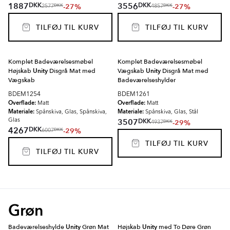
DKK
DKK
1887
3556
-27%
-27%
DKK
DKK
2577
4857
TILFØJ TIL KURV
TILFØJ TIL KURV
Komplet Badeværelsesmøbel
Komplet Badeværelsesmøbel
Højskab
Unity
Disgrå Mat med
Vægskab
Unity
Disgrå Mat med
Vægskab
Badeværelseshylder
BDEM1254
BDEM1261
Overflade:
Overflade:
Matt
Matt
Materiale:
Materiale:
Spånskiva, Glas, Spånskiva,
Spånskiva, Glas, Stål
DKK
3507
Glas
-29%
DKK
4937
DKK
4267
-29%
DKK
6007
TILFØJ TIL KURV
TILFØJ TIL KURV
Grøn
Badeværelseshylde
Unity
Grøn Mat
Højskab
Unity
med To Døre Grøn