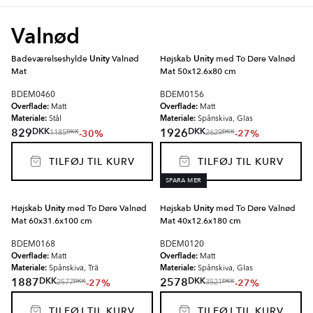
Valnød
Badeværelseshylde
Unity
Valnød
Højskab
Unity
med To Døre Valnød
Mat
Mat 50x12.6x80 cm
BDEM0460
BDEM0156
Overflade:
Overflade:
Matt
Matt
Materiale:
Materiale:
Stål
Spånskiva, Glas
DKK
DKK
829
1926
-30%
-27%
DKK
DKK
1185
2629
TILFØJ TIL KURV
TILFØJ TIL KURV
SPARA MER
Højskab
Unity
med To Døre Valnød
Højskab
Unity
med To Døre Valnød
Mat 60x31.6x100 cm
Mat 40x12.6x180 cm
BDEM0168
BDEM0120
Overflade:
Overflade:
Matt
Matt
Materiale:
Materiale:
Spånskiva, Trä
Spånskiva, Glas
DKK
DKK
1887
2578
-27%
-27%
DKK
DKK
2577
3521
TILFØJ TIL KURV
TILFØJ TIL KURV