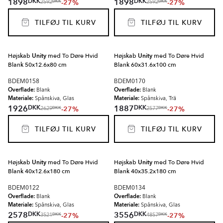
DKK
DKK
1898
1898
-27%
-27%
DKK
DKK
2592
2592
TILFØJ TIL KURV
TILFØJ TIL KURV
Højskab
Unity
med To Døre Hvid
Højskab
Unity
med To Døre Hvid
Blank 50x12.6x80 cm
Blank 60x31.6x100 cm
BDEM0158
BDEM0170
Overflade:
Overflade:
Blank
Blank
Materiale:
Materiale:
Spånskiva, Glas
Spånskiva, Trä
DKK
DKK
1926
1887
-27%
-27%
DKK
DKK
2629
2577
TILFØJ TIL KURV
TILFØJ TIL KURV
Højskab
Unity
med To Døre Hvid
Højskab
Unity
med To Døre Hvid
Blank 40x12.6x180 cm
Blank 40x35.2x180 cm
BDEM0122
BDEM0134
Overflade:
Overflade:
Blank
Blank
Materiale:
Materiale:
Spånskiva, Glas
Spånskiva, Glas
DKK
DKK
2578
3556
-27%
-27%
DKK
DKK
3521
4857