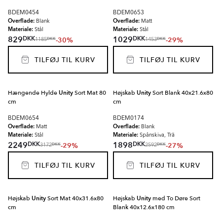
BDEM0454
BDEM0653
Overflade:
Overflade:
Blank
Matt
Materiale:
Materiale:
Stål
Stål
DKK
DKK
829
1029
-30%
-29%
DKK
DKK
1185
1453
TILFØJ TIL KURV
TILFØJ TIL KURV
Hængende Hylde
Unity
Sort Mat 80
Højskab
Unity
Sort Blank 40x21.6x80
cm
cm
BDEM0654
BDEM0174
Overflade:
Overflade:
Matt
Blank
Materiale:
Materiale:
Stål
Spånskiva, Trä
DKK
DKK
2249
1898
-29%
-27%
DKK
DKK
3172
2592
TILFØJ TIL KURV
TILFØJ TIL KURV
Højskab
Unity
Sort Mat 40x31.6x80
Højskab
Unity
med To Døre Sort
cm
Blank 40x12.6x180 cm