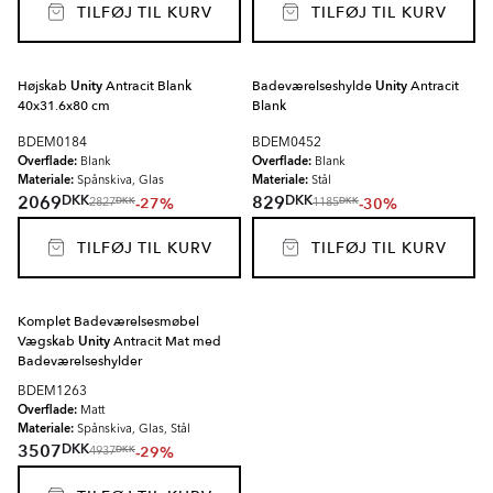
TILFØJ TIL KURV
TILFØJ TIL KURV
Højskab
Unity
Antracit Blank
Badeværelseshylde
Unity
Antracit
40x31.6x80 cm
Blank
BDEM0184
BDEM0452
Overflade:
Overflade:
Blank
Blank
Materiale:
Materiale:
Spånskiva, Glas
Stål
DKK
DKK
2069
829
-27%
-30%
DKK
DKK
2827
1185
TILFØJ TIL KURV
TILFØJ TIL KURV
Komplet Badeværelsesmøbel
Vægskab
Unity
Antracit Mat med
Badeværelseshylder
BDEM1263
Overflade:
Matt
Materiale:
Spånskiva, Glas, Stål
DKK
3507
-29%
DKK
4937