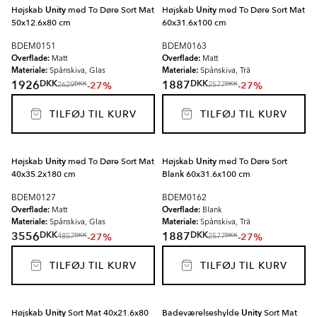
Højskab
Unity
med To Døre Sort Mat
Højskab
Unity
med To Døre Sort Mat
50x12.6x80 cm
60x31.6x100 cm
BDEM0151
BDEM0163
Overflade:
Overflade:
Matt
Matt
Materiale:
Materiale:
Spånskiva, Glas
Spånskiva, Trä
DKK
DKK
1926
1887
-27%
-27%
DKK
DKK
2629
2577
TILFØJ TIL KURV
TILFØJ TIL KURV
Højskab
Unity
med To Døre Sort Mat
Højskab
Unity
med To Døre Sort
40x35.2x180 cm
Blank 60x31.6x100 cm
BDEM0127
BDEM0162
Overflade:
Overflade:
Matt
Blank
Materiale:
Materiale:
Spånskiva, Glas
Spånskiva, Trä
DKK
DKK
3556
1887
-27%
-27%
DKK
DKK
4857
2577
TILFØJ TIL KURV
TILFØJ TIL KURV
Højskab
Unity
Sort Mat 40x21.6x80
Badeværelseshylde
Unity
Sort Mat