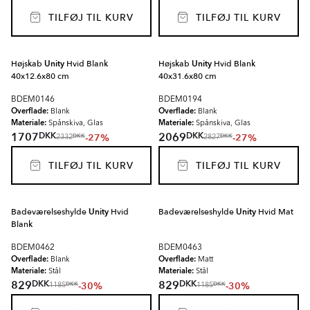
TILFØJ TIL KURV
TILFØJ TIL KURV
Højskab
Unity
Hvid Blank
Højskab
Unity
Hvid Blank
40x12.6x80 cm
40x31.6x80 cm
BDEM0146
BDEM0194
Overflade:
Overflade:
Blank
Blank
Materiale:
Materiale:
Spånskiva, Glas
Spånskiva, Glas
DKK
DKK
1707
2069
-27%
-27%
DKK
DKK
2332
2827
TILFØJ TIL KURV
TILFØJ TIL KURV
Badeværelseshylde
Unity
Hvid
Badeværelseshylde
Unity
Hvid Mat
Blank
BDEM0462
BDEM0463
Overflade:
Overflade:
Blank
Matt
Materiale:
Materiale:
Stål
Stål
DKK
DKK
829
829
-30%
-30%
DKK
DKK
1185
1185