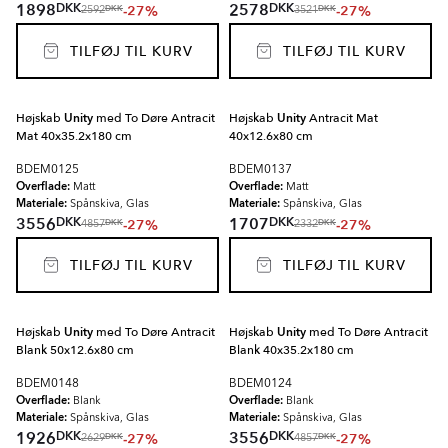
DKK
DKK
1898
2578
-27%
-27%
DKK
DKK
2592
3521
TILFØJ TIL KURV
TILFØJ TIL KURV
Højskab
Unity
med To Døre Antracit
Højskab
Unity
Antracit Mat
Mat 40x35.2x180 cm
40x12.6x80 cm
BDEM0125
BDEM0137
Overflade:
Overflade:
Matt
Matt
Materiale:
Materiale:
Spånskiva, Glas
Spånskiva, Glas
DKK
DKK
3556
1707
-27%
-27%
DKK
DKK
4857
2332
TILFØJ TIL KURV
TILFØJ TIL KURV
Højskab
Unity
med To Døre Antracit
Højskab
Unity
med To Døre Antracit
Blank 50x12.6x80 cm
Blank 40x35.2x180 cm
BDEM0148
BDEM0124
Overflade:
Overflade:
Blank
Blank
Materiale:
Materiale:
Spånskiva, Glas
Spånskiva, Glas
DKK
DKK
1926
3556
-27%
-27%
DKK
DKK
2629
4857