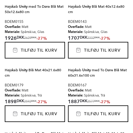
Højskab
Unity
med To Døre Blå Mat
Højskab
Unity
Blå Mat 40x12.6x80
50x12.6x80 cm
cm
BDEM0155
BDEM0143
Overflade:
Overflade:
Matt
Matt
Materiale:
Materiale:
Spånskiva, Glas
Spånskiva, Glas
DKK
DKK
1926
1707
-27%
-27%
DKK
DKK
2629
2332
TILFØJ TIL KURV
TILFØJ TIL KURV
Højskab
Unity
Blå Mat 40x21.6x80
Højskab
Unity
med To Døre Blå Mat
cm
60x31.6x100 cm
BDEM0179
BDEM0167
Overflade:
Overflade:
Matt
Matt
Materiale:
Materiale:
Spånskiva, Trä
Spånskiva, Trä
DKK
DKK
1898
1887
-27%
-27%
DKK
DKK
2592
2577
TILFØJ TIL KURV
TILFØJ TIL KURV