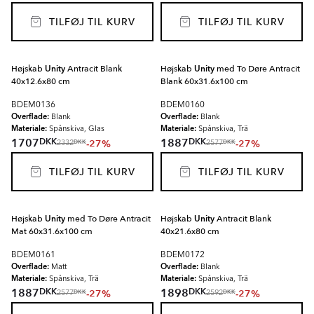
TILFØJ TIL KURV
TILFØJ TIL KURV
Højskab
Unity
Antracit Blank
Højskab
Unity
med To Døre Antracit
40x12.6x80 cm
Blank 60x31.6x100 cm
BDEM0136
BDEM0160
Overflade:
Overflade:
Blank
Blank
Materiale:
Materiale:
Spånskiva, Glas
Spånskiva, Trä
DKK
DKK
1707
1887
-27%
-27%
DKK
DKK
2332
2577
TILFØJ TIL KURV
TILFØJ TIL KURV
Højskab
Unity
med To Døre Antracit
Højskab
Unity
Antracit Blank
Mat 60x31.6x100 cm
40x21.6x80 cm
BDEM0161
BDEM0172
Overflade:
Overflade:
Matt
Blank
Materiale:
Materiale:
Spånskiva, Trä
Spånskiva, Trä
DKK
DKK
1887
1898
-27%
-27%
DKK
DKK
2577
2592