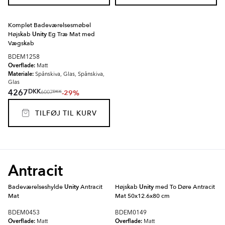
Komplet Badeværelsesmøbel
Højskab
Unity
Eg Træ Mat med
Vægskab
BDEM1258
Overflade:
Matt
Materiale:
Spånskiva, Glas, Spånskiva,
Glas
DKK
4267
-29%
DKK
6007
TILFØJ TIL KURV
Antracit
Badeværelseshylde
Unity
Antracit
Højskab
Unity
med To Døre Antracit
Mat
Mat 50x12.6x80 cm
BDEM0453
BDEM0149
Overflade:
Overflade:
Matt
Matt