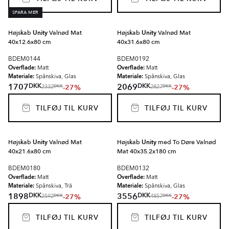
SPARA MER
Højskab
Unity
Valnød Mat
Højskab
Unity
Valnød Mat
40x12.6x80 cm
40x31.6x80 cm
BDEM0144
BDEM0192
Overflade:
Overflade:
Matt
Matt
Materiale:
Materiale:
Spånskiva, Glas
Spånskiva, Glas
DKK
DKK
1707
2069
-27%
-27%
DKK
DKK
2332
2827
TILFØJ TIL KURV
TILFØJ TIL KURV
Højskab
Unity
Valnød Mat
Højskab
Unity
med To Døre Valnød
40x21.6x80 cm
Mat 40x35.2x180 cm
BDEM0180
BDEM0132
Overflade:
Overflade:
Matt
Matt
Materiale:
Materiale:
Spånskiva, Trä
Spånskiva, Glas
DKK
DKK
1898
3556
-27%
-27%
DKK
DKK
2592
4857
TILFØJ TIL KURV
TILFØJ TIL KURV