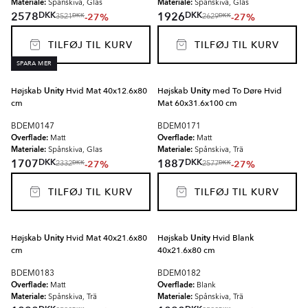
Materiale:
Materiale:
Spånskiva, Glas
Spånskiva, Glas
DKK
DKK
2578
1926
-27%
-27%
DKK
DKK
3521
2629
TILFØJ TIL KURV
TILFØJ TIL KURV
SPARA MER
Højskab
Unity
Hvid Mat 40x12.6x80
Højskab
Unity
med To Døre Hvid
cm
Mat 60x31.6x100 cm
BDEM0147
BDEM0171
Overflade:
Overflade:
Matt
Matt
Materiale:
Materiale:
Spånskiva, Glas
Spånskiva, Trä
DKK
DKK
1707
1887
-27%
-27%
DKK
DKK
2332
2577
TILFØJ TIL KURV
TILFØJ TIL KURV
Højskab
Unity
Hvid Mat 40x21.6x80
Højskab
Unity
Hvid Blank
cm
40x21.6x80 cm
BDEM0183
BDEM0182
Overflade:
Overflade:
Matt
Blank
Materiale:
Materiale:
Spånskiva, Trä
Spånskiva, Trä