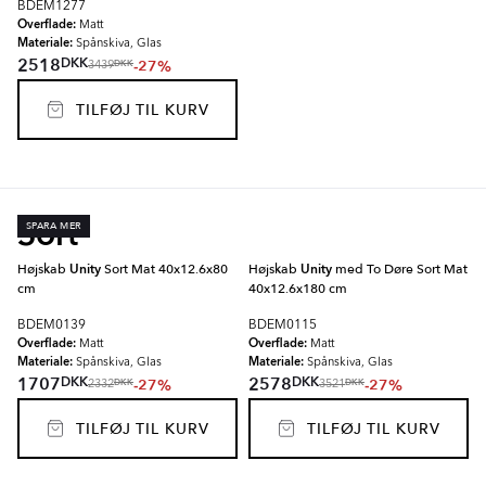
BDEM1277
Overflade:
Matt
Materiale:
Spånskiva, Glas
DKK
2518
-27%
DKK
3439
TILFØJ TIL KURV
Sort
SPARA MER
Højskab
Unity
Sort Mat 40x12.6x80
Højskab
Unity
med To Døre Sort Mat
cm
40x12.6x180 cm
BDEM0139
BDEM0115
Overflade:
Overflade:
Matt
Matt
Materiale:
Materiale:
Spånskiva, Glas
Spånskiva, Glas
DKK
DKK
1707
2578
-27%
-27%
DKK
DKK
2332
3521
TILFØJ TIL KURV
TILFØJ TIL KURV