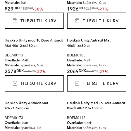
Materiale:
Materiale:
Stål
Spånskiva, Glas
DKK
DKK
829
1926
-30%
-27%
DKK
DKK
1185
2629
TILFØJ TIL KURV
TILFØJ TIL KURV
Højskab
Unity
med To Døre Antracit
Højskab
Unity
Antracit Mat
Mat 40x12.6x180 cm
40x31.6x80 cm
BDEM0113
BDEM0185
Overflade:
Overflade:
Matt
Matt
Materiale:
Materiale:
Spånskiva, Glas
Spånskiva, Glas
DKK
DKK
2578
2069
-27%
-27%
DKK
DKK
3521
2827
TILFØJ TIL KURV
TILFØJ TIL KURV
Højskab
Unity
Antracit Mat
Højskab
Unity
med To Døre Antracit
40x21.6x80 cm
Blank 40x12.6x180 cm
BDEM0173
BDEM0112
Overflade:
Overflade:
Matt
Blank
Materiale:
Materiale:
Spånskiva, Trä
Spånskiva, Glas