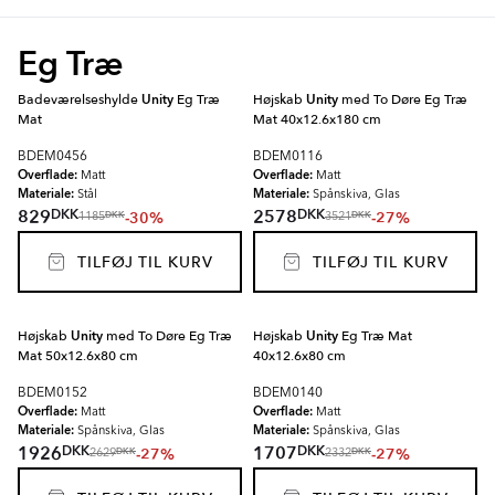
Eg Træ
Badeværelseshylde
Unity
Eg Træ
Højskab
Unity
med To Døre Eg Træ
Mat
Mat 40x12.6x180 cm
BDEM0456
BDEM0116
Overflade:
Overflade:
Matt
Matt
Materiale:
Materiale:
Stål
Spånskiva, Glas
DKK
DKK
829
2578
-30%
-27%
DKK
DKK
1185
3521
TILFØJ TIL KURV
TILFØJ TIL KURV
Højskab
Unity
med To Døre Eg Træ
Højskab
Unity
Eg Træ Mat
Mat 50x12.6x80 cm
40x12.6x80 cm
BDEM0152
BDEM0140
Overflade:
Overflade:
Matt
Matt
Materiale:
Materiale:
Spånskiva, Glas
Spånskiva, Glas
DKK
DKK
1926
1707
-27%
-27%
DKK
DKK
2629
2332