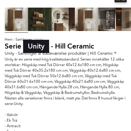
Hem
Samlinger
Unity
Serie
Unity
- Hill Ceramic
Unity - Samlinger af Badeværelse produkter | Hill Ceramic ®
Unity är en serie med hög kvalitetsstandard. Serien innehåller 12 olika
storlekar: Högskåp med Två Dörrar 40x12.6x180 cm cm, Högskåp
med Två Dörrar 40x35.2x180 cm cm, Väggskåp 40x12.6x80 cm cm,
Väggskåp med Två Dörrar 50x12.6x80 cm cm, Väggskåp med Två
Dörrar 60x31.6x100 cm cm, Väggskåp 40x21.6x80 cm cm, Väggskåp
40x31.6x80 cm cm, Hängande Hylla 28 cm, Hängande Hylla 80 cm,
Högskåp & Väggskåp, Väggskåp & Badrumshyllor, Badrumshylla.
Nästan alla variationer finns i blank, matt yta. Det finns 8 huvud färger i
serie Unity:
- Valnöt
- Ek Trä
- Antracit