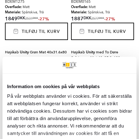
BDEM1275
BDEM0165
Overflade:
Overflade:
Matt
Matt
Materiale:
Materiale:
Spånskiva, Trä
Spånskiva, Trä
DKK
DKK
1849
1887
-27%
-27%
DKK
DKK
2531
2577
TILFØJ TIL KURV
TILFØJ TIL KURV
Højskab
Unity
Grøn Mat 40x31.6x80
Højskab
Unity
med To Døre
cm
Salviagrøn Mat 40x35.2x180 cm
BDEM0189
BDEM1271
Overflade:
Overflade:
Matt
Matt
Materiale:
Materiale:
Spånskiva, Glas
Spånskiva, Glas
DKK
DKK
2069
3469
-27%
-27%
DKK
DKK
2827
4744
Information om cookies på vår webbplats
På vår webbplats använder vi cookies. För att säkerställa
TILFØJ TIL KURV
TILFØJ TIL KURV
att webbplatsen fungerar korrekt, använder vi strikt
nödvändiga cookies. Dessutom har vi cookies som bidrar
till att förbättra din användarupplevelse, genomföra
Højskab
Unity
med To Døre
Komplet Badeværelsesmøbel
Salviagrøn Mat 60x31.6x100 cm
Højskab
Unity
Grøn Mat med
analyser och rikta annonser. Vi rekommenderar att du
Vægskab
samtycker till användningen av cookies för att få en
BDEM1272
BDEM1255