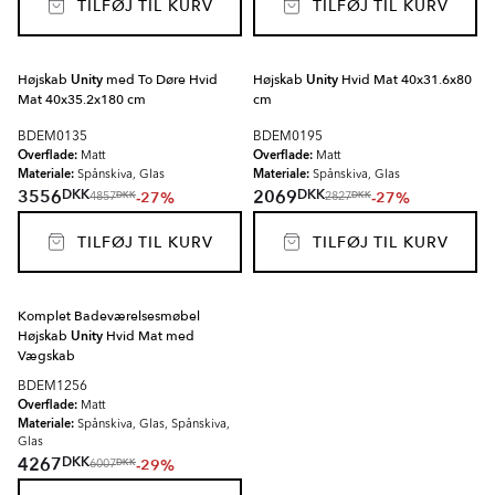
TILFØJ TIL KURV
TILFØJ TIL KURV
Højskab
Unity
med To Døre Hvid
Højskab
Unity
Hvid Mat 40x31.6x80
Mat 40x35.2x180 cm
cm
BDEM0135
BDEM0195
Overflade:
Overflade:
Matt
Matt
Materiale:
Materiale:
Spånskiva, Glas
Spånskiva, Glas
DKK
DKK
3556
2069
-27%
-27%
DKK
DKK
4857
2827
TILFØJ TIL KURV
TILFØJ TIL KURV
Komplet Badeværelsesmøbel
Højskab
Unity
Hvid Mat med
Vægskab
BDEM1256
Overflade:
Matt
Materiale:
Spånskiva, Glas, Spånskiva,
Glas
DKK
4267
-29%
DKK
6007