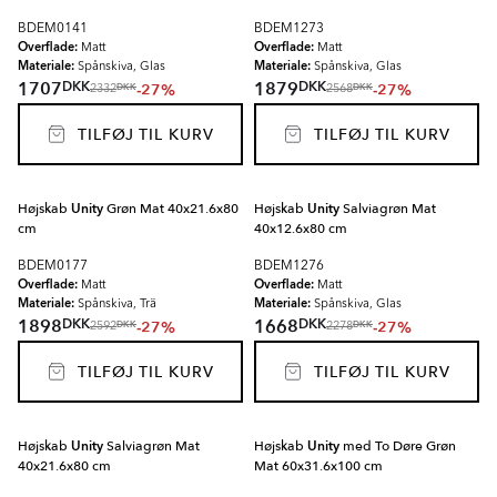
BDEM0141
BDEM1273
Overflade:
Overflade:
Matt
Matt
Materiale:
Materiale:
Spånskiva, Glas
Spånskiva, Glas
DKK
DKK
1707
1879
-27%
-27%
DKK
DKK
2332
2568
TILFØJ TIL KURV
TILFØJ TIL KURV
Højskab
Unity
Grøn Mat 40x21.6x80
Højskab
Unity
Salviagrøn Mat
cm
40x12.6x80 cm
BDEM0177
BDEM1276
Overflade:
Overflade:
Matt
Matt
Materiale:
Materiale:
Spånskiva, Trä
Spånskiva, Glas
DKK
DKK
1898
1668
-27%
-27%
DKK
DKK
2592
2278
TILFØJ TIL KURV
TILFØJ TIL KURV
Højskab
Unity
Salviagrøn Mat
Højskab
Unity
med To Døre Grøn
40x21.6x80 cm
Mat 60x31.6x100 cm