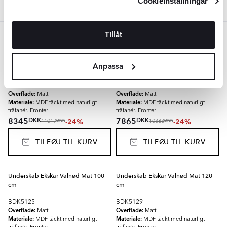
Cookieinställningar
Tillåt
Brun
Underskab Ekskär Valnød Mat 80 cm
Underskab Ekskär Valnød Mat 60 cm
Anpassa
BDK5121
BDK5117
Overflade:
Overflade:
Matt
Matt
Materiale:
Materiale:
MDF täckt med naturligt
MDF täckt med naturligt
träfanér. Fronter
träfanér. Fronter
DKK
DKK
8345
7865
-24%
-24%
DKK
DKK
11017
10383
TILFØJ TIL KURV
TILFØJ TIL KURV
Underskab Ekskär Valnød Mat 100
Underskab Ekskär Valnød Mat 120
cm
cm
BDK5125
BDK5129
Overflade:
Overflade:
Matt
Matt
Materiale:
Materiale:
MDF täckt med naturligt
MDF täckt med naturligt