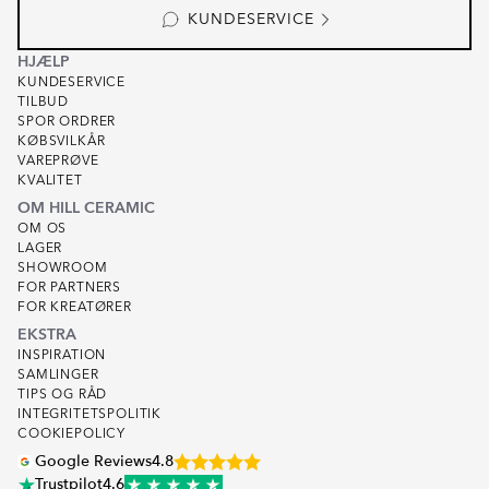
6
KUNDESERVICE
HJÆLP
KUNDESERVICE
TILBUD
SPOR ORDRER
KØBSVILKÅR
VAREPRØVE
KVALITET
OM HILL CERAMIC
OM OS
LAGER
SHOWROOM
FOR PARTNERS
FOR KREATØRER
EKSTRA
INSPIRATION
SAMLINGER
TIPS OG RÅD
INTEGRITETSPOLITIK
COOKIEPOLICY
Google Reviews
4.8
Trustpilot
4.6