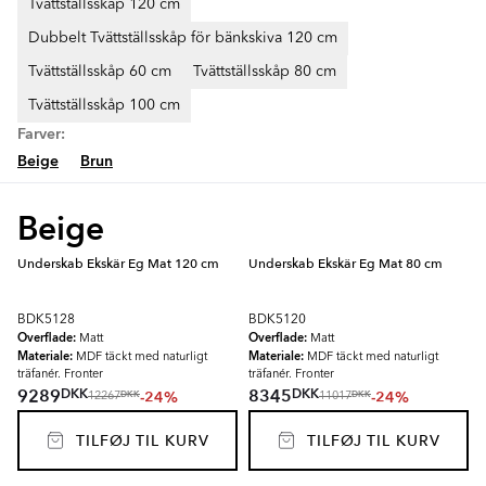
Tvättställsskåp 120 cm
Dubbelt Tvättställsskåp för bänkskiva 120 cm
Tvättställsskåp 60 cm
Tvättställsskåp 80 cm
Tvättställsskåp 100 cm
Farver:
Beige
Brun
Beige
Underskab Ekskär Eg Mat 120 cm
Underskab Ekskär Eg Mat 80 cm
BDK5128
BDK5120
Overflade:
Overflade:
Matt
Matt
Materiale:
Materiale:
MDF täckt med naturligt
MDF täckt med naturligt
träfanér. Fronter
träfanér. Fronter
DKK
DKK
9289
8345
-24%
-24%
DKK
DKK
12267
11017
TILFØJ TIL KURV
TILFØJ TIL KURV