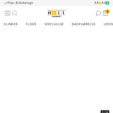
Flise- & klinkeruge
4.8
4.6
0
KLINKER
FLISER
VINYLGULVE
BADEVÆRELSE
UDEN
Item
1
of
9
1
/ 9