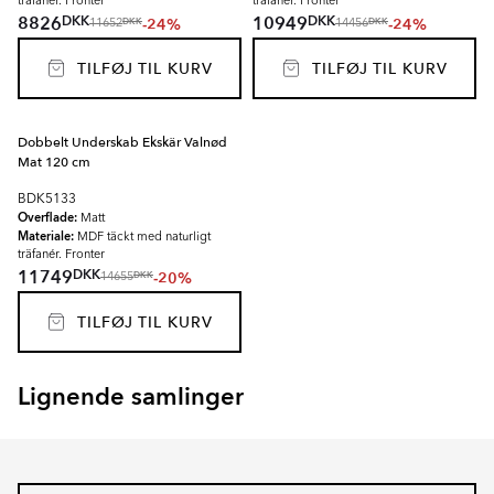
träfanér. Fronter
träfanér. Fronter
DKK
DKK
8826
10949
-24%
-24%
DKK
DKK
11652
14456
TILFØJ TIL KURV
TILFØJ TIL KURV
Dobbelt Underskab Ekskär Valnød
Mat 120 cm
BDK5133
Overflade:
Matt
Materiale:
MDF täckt med naturligt
träfanér. Fronter
DKK
11749
-20%
DKK
14655
TILFØJ TIL KURV
Lignende samlinger
EKSKÄR TOPS
OMNI
Item
1
of