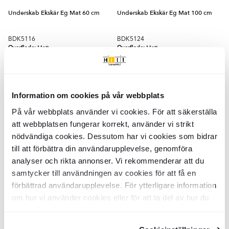
Underskab Ekskär Eg Mat 60 cm
Underskab Ekskär Eg Mat 100 cm
BDK5116
BDK5124
Overflade:
Overflade:
Matt
Matt
Materiale:
Materiale:
MDF täckt med naturligt
MDF täckt med naturligt
träfanér. Fronter
träfanér. Fronter
DKK
DKK
7865
8826
-24%
-24%
DKK
DKK
10383
11652
Information om cookies på vår webbplats
TILFØJ TIL KURV
TILFØJ TIL KURV
På vår webbplats använder vi cookies. För att säkerställa
att webbplatsen fungerar korrekt, använder vi strikt
Dobbelt Underskab Ekskär Eg Mat
nödvändiga cookies. Dessutom har vi cookies som bidrar
120 cm
till att förbättra din användarupplevelse, genomföra
BDK5132
analyser och rikta annonser. Vi rekommenderar att du
Overflade:
Matt
samtycker till användningen av cookies för att få en
Materiale:
MDF täckt med naturligt
träfanér. Fronter
förbättrad användarupplevelse. För ytterligare information
DKK
11917
-19%
DKK
14655
om hur vi använder cookies eller för att ta del av hur du
kan ändra dina inställningar, vänligen se vår
TILFØJ TIL KURV
Integritetspolicy
och
Cookiepolicy
.