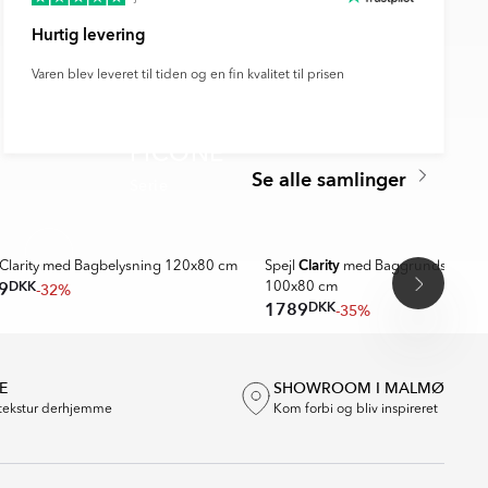
Hurtig levering
Varen blev leveret til tiden og en fin kvalitet til prisen
PICONE
Se alle samlinger
Serie
A MER
Clarity
 Clarity med Bagbelysning 120x80 cm
Spejl
med Baggrundsbelysn
DKK
9
-32%
100x80 cm
DKK
1789
-35%
E
SHOWROOM I MALMØ
tekstur derhjemme
Kom forbi og bliv inspireret