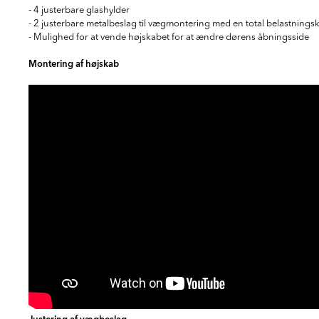
- 4 justerbare glashylder
- 2 justerbare metalbeslag til vægmontering med en total belastnings
- Mulighed for at vende højskabet for at ændre dørens åbningsside
Montering af højskab