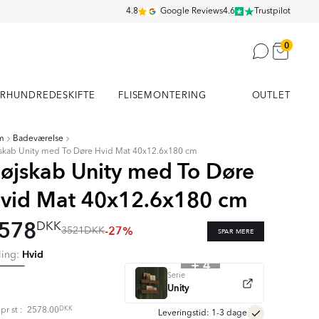
4.8
Google Reviews
4.6
Trustpilot
0
RHUNDREDESKIFTE
FLISEMONTERING
OUTLET
m
Badeværelse
skab Unity med To Døre Hvid Mat 40x12.6x180 cm
øjskab Unity med To Døre
vid Mat 40x12.6x180 cm
578
DKK
-27%
3521
DKK
SPAR MERE
Hvid
ling:
+ 4
Serie
Unity
DKK
s pr
st
:
2578.00
Leveringstid: 1-3 dage