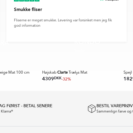
Smukke fliser
Fliserne er meget smukke. Levering var forsinket men jeg fik
god information
RONDO
RA
Serie
SPAR
Clarte
eige Mat 100 cm
Højskab
Trælys Mat
Spejl
DKK
4309
182
-32%
G FØRST - BETAL SENERE
BESTIL VAREPRØV
a Klarna®
Sammenlign farve og 