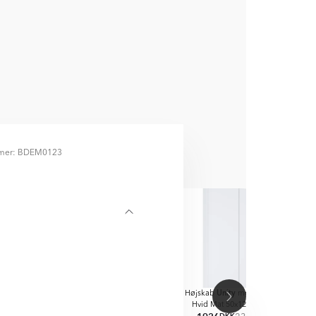
mer: BDEM0123
D
Unity
Unity
Unity
 Hylde
Sort
Højskab
Hvid Mat
Højskab
med To Døre
Højs
t 80 cm
40x12.6x80 cm
Hvid Mat 50x12.6x80 cm
Hvi
KK
DKK
DKK
DKK
DKK
DKK