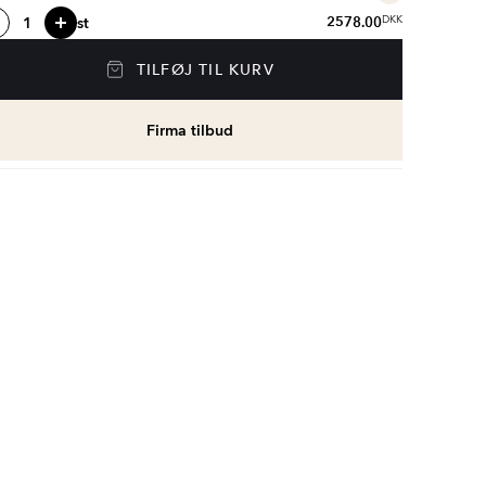
st
2578.00
DKK
TILFØJ TIL KURV
Firma tilbud