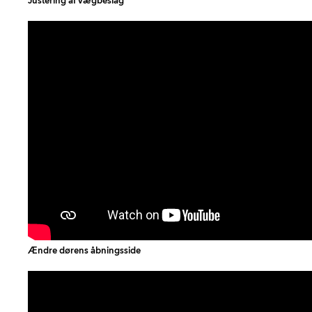
Justering af vægbeslag
Ændre dørens åbningsside