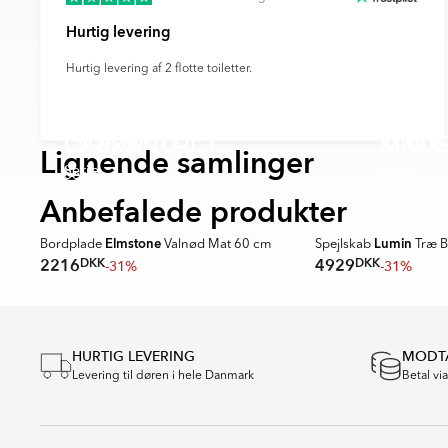
Hurtig levering
Hurtig levering af 2 flotte toiletter.
EKSKÄR TOPS
OMNI
CARRANO
MADE
Lignende samlinger
Serie
Serie
Serie
Serie
🥇 TOPPDESIGN 2026
Anbefalede produkter
SPARA MER
Elmstone
Lumin
Bordplade
Valnød Mat 60 cm
Spejlskab
Træ B
DKK
DKK
2216
4929
-31%
-31%
Item
1
of
HURTIG LEVERING
MODTA
16
Levering til døren i hele Danmark
Betal vi