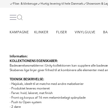
Flise- & klinkeruge
Hurtig levering til hele Danmark
Showroom & Lag
KAMPAGNE
KLINKER
FLISER
VINYLGULVE
BA
Item
1
Information:
KOLLEKTIONENS EGENSKABER:
of
6
Badeværelsesmøblerne i Unity-kollektionen kan supplere alle badevære
Skabenes lige linjer giver frihed til at kombinere alle elementer med 
TEKNISK BESKRIVELSE:
- Højskab, ideelt til at matche med andre møbelserier
- Produktet leveres monteret
- Farve: hvid, lakeret, mat finish
- Front og korpus af 16 mm melaminbelagt spånplade
- Push to Open-system
- 2 døre