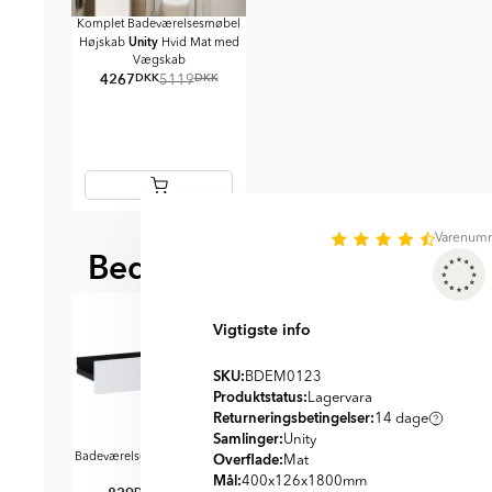
Komplet Badeværelsesmøbel
Unity
Højskab
Hvid Mat med
Vægskab
4267
DKK
DKK
5119
Item
Varenum
1
Bedre sammen
of
BEDST AT KOMBINERE ME
1
Vigtigste info
SKU:
BDEM0123
Produktstatus:
Lagervara
Returneringsbetingelser:
14 dage
Samlinger:
Unity
Unity
Unity
Overflade:
Hvid Mat
Badeværelseshylde
Hvid
Hængende Hylde
Sort
Hængende
Mat
0 cm
Mat
Mat 28 cm
Ma
Mål:
400x126x1800
mm
DKK
DKK
DKK
DKK
DKK
D