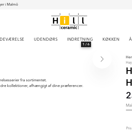
er i Malmö
DEVÆRELSE
UDENDØRS
INDRETNING
KØKKEN
Å
1
/ 6
He
Høj
H
H
lsesserier fra sortimentet.
andre kollektioner, afhængigt af dine præferencer.
2
Ma
Pri