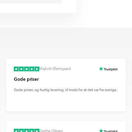
nisering og investerer løbende i
gsmål, eller hvis du vil vide
redygtige logistikløsninger i hele
ikringsprocesser.
edet kan afvige fra det faktiske
nt om fremskridt inden for
arvegengivelsen fra din skærm,
ovation for fremtidens
billedet kan afvige fra den
 du med til at støtte en mere
es forvrængning af
s klimaaftryk.
llinger og andre faktorer.
Majbritt Østergaard
Gode priser
Gode priser, og hurtig levering, til trods for at det var fra sverige.
Dorthe Olesen