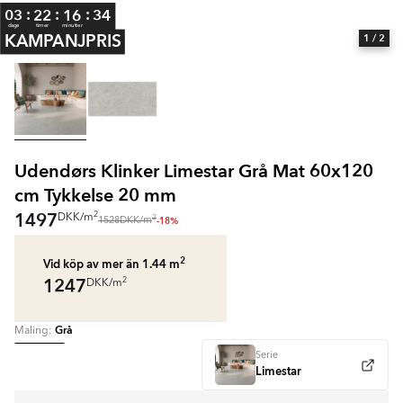
:
:
:
03
22
16
33
dage
timer
minutter
KAMPANJPRIS
1
/ 2
Udendørs Klinker Limestar Grå Mat 60x120
cm Tykkelse 20 mm
1497
2
DKK
/
m
2
-18%
1528
DKK
/
m
2
Vid köp av mer än 1.44
m
1247
2
DKK
/
m
Grå
Maling:
Serie
Limestar