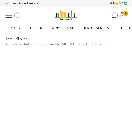
Flise- & klinkeruge
4.8
4.6
0
KLINKER
FLISER
VINYLGULVE
BADEVÆRELSE
UDEN
Hem
Klinker
Udendørs Klinker Limestar Grå Mat 60x120 cm Tykkelse 20 mm
Item
1
of
2