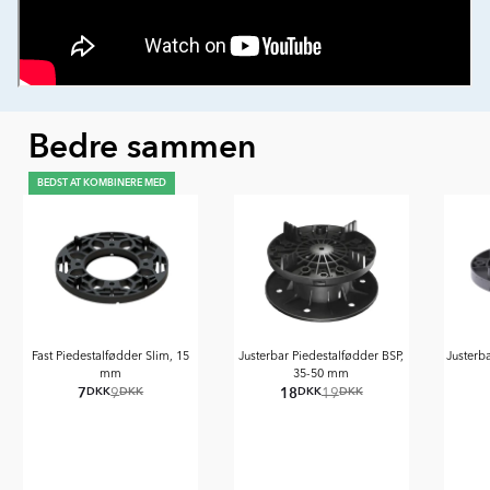
Bedre sammen
BEDST AT KOMBINERE MED
Fast Piedestalfødder Slim, 15
Justerbar Piedestalfødder BSP,
Justerb
mm
35-50 mm
7
18
DKK
DKK
DKK
DKK
9
19