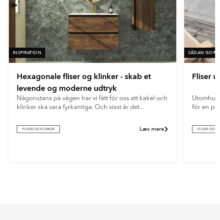
INSPIRATION
SÅDAN GØR 
Hexagonale fliser og klinker - skab et
Fliser 
levende og moderne udtryk
Någonstans på vägen har vi fått för oss att kakel och
Utomhuskl
klinker ska vara fyrkantiga. Och visst är det...
för en per
Læs mere
FLISER OG KLINKER
FLISER OG K
Item
1
of
4