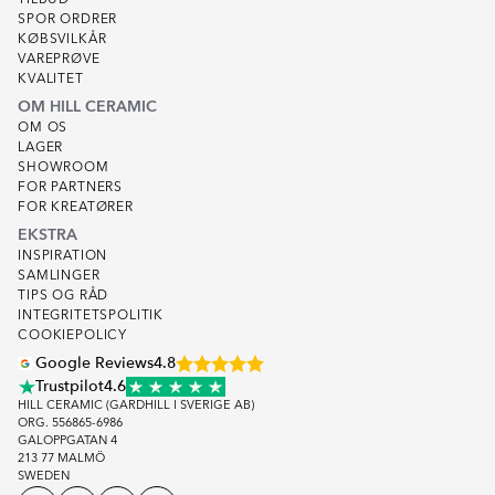
TILBUD
SPOR ORDRER
KØBSVILKÅR
VAREPRØVE
KVALITET
OM HILL CERAMIC
OM OS
LAGER
SHOWROOM
FOR PARTNERS
FOR KREATØRER
EKSTRA
INSPIRATION
SAMLINGER
TIPS OG RÅD
INTEGRITETSPOLITIK
COOKIEPOLICY
Google Reviews
4.8
Trustpilot
4.6
HILL CERAMIC (GARDHILL I SVERIGE AB)
ORG. 556865-6986
GALOPPGATAN 4
213 77 MALMÖ
SWEDEN