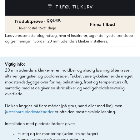
TILFØJ TIL KURV
DKK
99
Produktprøve -
Firma tilbud
leveringstid 15-21 dage
Læs vores seneste blogindlæg, hvor vi inspirerer, tager de nyeste trends op
og gennemgår, hvordan 20 mm udendørs klinker installeres.
Vigtig info:
20 mm udendørs klinker er en holdbar og alsidig løsning til terrasser,
altaner, gangstier og poolområder. Takket være tykkelsen er de meget
modstandsdygtige over for høj belastning, frost og temperaturskift,
samtidig med at de giver en skridsikker og vedligeholdelsesvenlig
overflade.
De kan lægges på flere måder (på grus, sand eller med lim), men
justerbare piedestalfødder
er ofte den mest fleksible løsning.
Installation med piedestalfødder giver:
Hurtig og tør montering (uden lim og fuger)
Nem nivellering på ujævne underlag