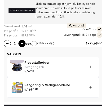
Skab en terrasse og et hjem, du kan nyde hele
sommeren. Se vores tilbud på fliser, klinker,
FLISE- & KLINKERUGE
gulve samt produkter til udendørsområder og
haven t.o.m. den 10/8.
Volympris!
2
1.44
m
Samlet areal:
2
0.72
m
/ box
2
DKK
Pris pr
m
:
1247.00
Leveringstid: 15-21 dage
DKK
Pris pr box:
897.84
box
1795.68
DKK
+10% spild
VALGFRI
Piedestalfødder
Beregn og køb
fr.
5
DKK
Rengøring & Vedligeholdelse
fr.
169
DKK