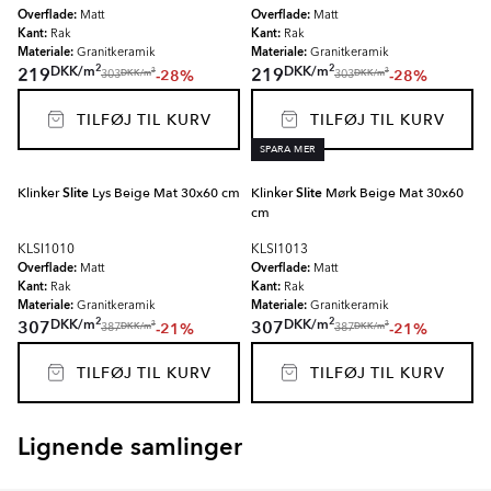
Overflade:
Overflade:
Matt
Matt
Kant:
Kant:
Rak
Rak
Materiale:
Materiale:
Granitkeramik
Granitkeramik
2
2
DKK
/
m
DKK
/
m
219
219
-28%
-28%
2
2
DKK
/
m
DKK
/
m
303
303
TILFØJ TIL KURV
TILFØJ TIL KURV
SPARA MER
Klinker
Slite
Lys Beige Mat 30x60 cm
Klinker
Slite
Mørk Beige Mat 30x60
cm
KLSI1010
KLSI1013
Overflade:
Overflade:
Matt
Matt
Kant:
Kant:
Rak
Rak
Materiale:
Materiale:
Granitkeramik
Granitkeramik
2
2
DKK
/
m
DKK
/
m
307
307
-21%
-21%
2
2
DKK
/
m
DKK
/
m
387
387
TILFØJ TIL KURV
TILFØJ TIL KURV
Lignende samlinger
KALKSTEN FJÄLL
KALKSTEN ÖLAND
Item