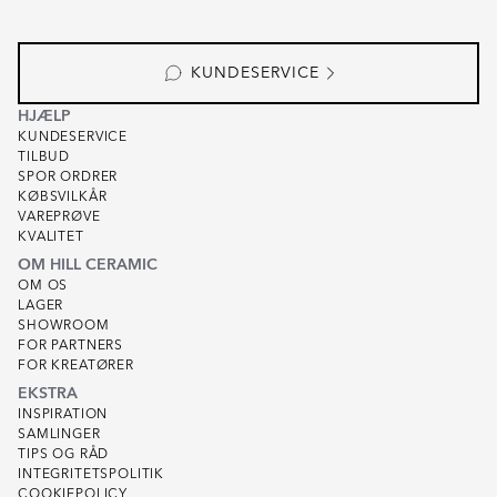
1
of
7
KUNDESERVICE
HJÆLP
KUNDESERVICE
TILBUD
SPOR ORDRER
KØBSVILKÅR
VAREPRØVE
KVALITET
OM HILL CERAMIC
OM OS
LAGER
SHOWROOM
FOR PARTNERS
FOR KREATØRER
EKSTRA
INSPIRATION
SAMLINGER
TIPS OG RÅD
INTEGRITETSPOLITIK
COOKIEPOLICY