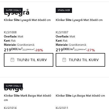
Lysegrå
SUPER DEALS
SPARA MER
Klinker
Slite
Lysegrå Mat 60x60 cm
Klinker
Slite
Lysegrå Mat 30x60 cm
KLSI1008
KLSI1007
Overflade:
Overflade:
Matt
Matt
Kant:
Kant:
Rak
Rak
Materiale:
Materiale:
Granitkeramik
Granitkeramik
2
2
DKK
/
m
DKK
/
m
219
219
-28%
-27%
2
2
DKK
/
m
DKK
/
m
303
302
TILFØJ TIL KURV
TILFØJ TIL KURV
Beige
SUPER DEALS
Klinker
Slite
Mørk Beige Mat 60x60
Klinker
Slite
Lys Beige Mat 60x60 cm
cm
KLSI1014
KLSI1011