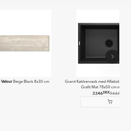
Velour
e
Beige Blank 8x30 cm
Granit Køkkenvask med Afløbsbakke
Grafit Mat 78x50 cm med Va
DKK
DKK
3346
5666