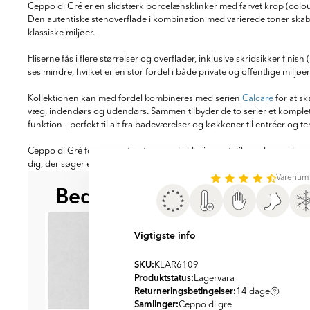
Ceppo di Gré er en slidstærk porcelænsklinker med farvet krop (coloure
Den autentiske stenoverflade i kombination med varierede toner skabe
klassiske miljøer.
Fliserne fås i flere størrelser og overflader, inklusive skridsikker finis
ses mindre, hvilket er en stor fordel i både private og offentlige miljøer
Kollektionen kan med fordel kombineres med serien
Calcare
for at sk
væg, indendørs og udendørs. Sammen tilbyder de to serier et komplet
funktion – perfekt til alt fra badeværelser og køkkener til entréer og te
Ceppo di Gré forener naturstenens eksklusive æstetik med porcelænets 
dig, der søger elegance, funktion og lang levetid.
Varenum
Bedre sammen
BEDST AT KOMBINERE ME
Vigtigste info
SKU:
KLAR6109
Produktstatus:
Lagervara
Returneringsbetingelser:
14 dage
Samlinger:
Ceppo di gre