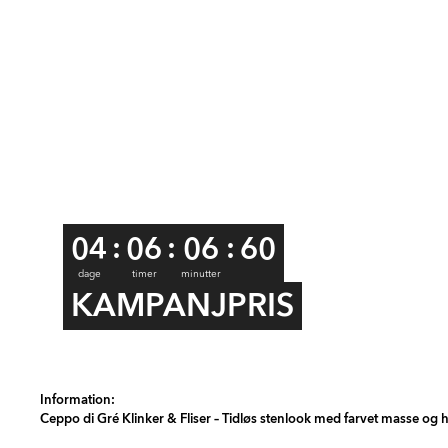
:
:
:
04
06
06
59
dage
timer
minutter
KAMPANJPRIS
Item
1
Information:
Ceppo di Gré Klinker & Fliser – Tidløs stenlook med farvet masse og h
of
17