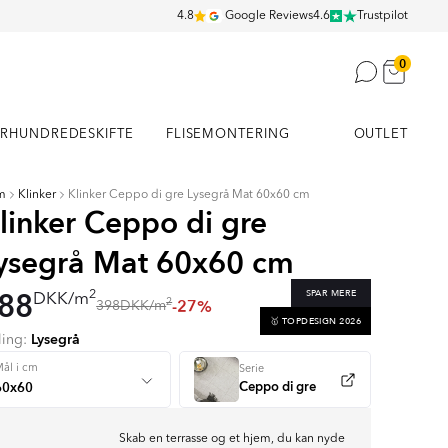
4.8
Google Reviews
4.6
Trustpilot
0
RHUNDREDESKIFTE
FLISEMONTERING
OUTLET
m
Klinker
Klinker Ceppo di gre Lysegrå Mat 60x60 cm
linker Ceppo di gre
ysegrå Mat 60x60 cm
88
SPAR MERE
2
DKK
/
m
-27%
2
398
DKK
/
m
🥇 TOPDESIGN 2026
Lysegrå
ling:
ål i cm
Serie
Ceppo di gre
Skab en terrasse og et hjem, du kan nyde