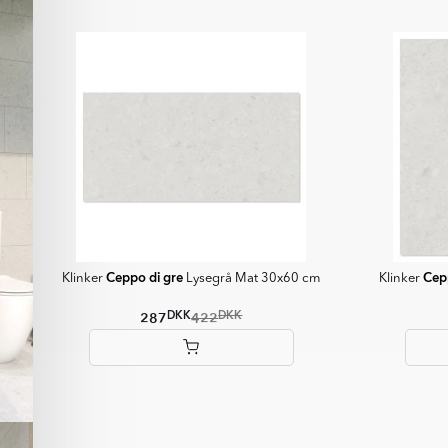
Ceppo di gre
Cep
Klinker
Lysegrå Mat 30x60 cm
Klinker
DKK
DKK
287
422
Item
1
of
7