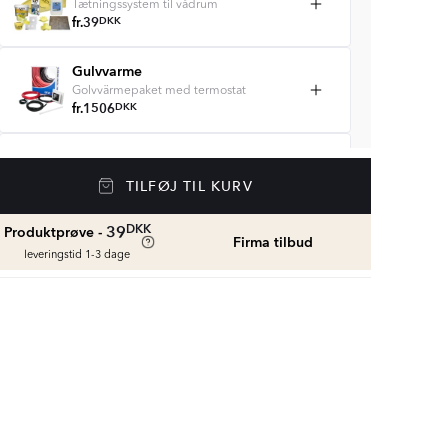
Tætningssystem til vådrum
fr.
39
DKK
Gulvvarme
Golvvärmepaket med termostat
fr.
1506
DKK
Vådrumssilikone
Se farver og beregn den rette mængde
TILFØJ TIL KURV
vådrumssilikone
fr.
79
DKK
DKK
39
Produktprøve -
Firma tilbud
leveringstid 1-3 dage
Rengøring & Vedligeholdelse
fr.
179
DKK
Fliseliste
Beregn og køb
fr.
39
DKK