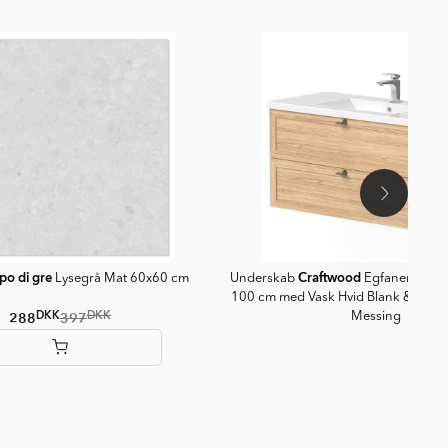
po di gre
Craftwood
Lysegrå Mat 60x60 cm
Underskab
Egfaner Blea
100 cm med Vask Hvid Blank & Hånd
DKK
DKK
288
397
Messing