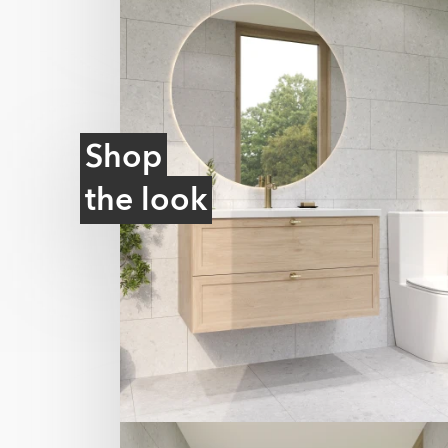
Shop
the look