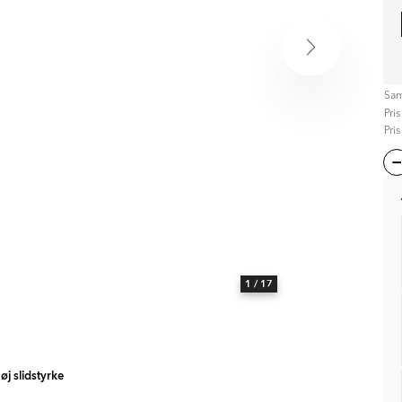
Sam
Pri
Pri
1
/ 17
øj slidstyrke