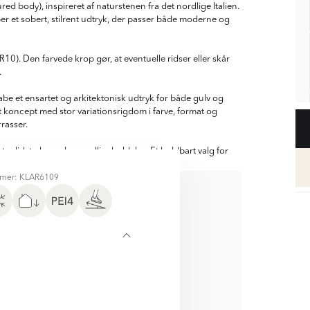
d body), inspireret af naturstenen fra det nordlige Italien.
r et sobert, stilrent udtryk, der passer både moderne og
h (R10). Den farvede krop gør, at eventuelle ridser eller skår
.
abe et ensartet og arkitektonisk udtryk for både gulv og
 koncept med stor variationsrigdom i farve, format og
rrasser.
slidstyrke og lave vedligeholdelse. Et holdbart valg for
mer: KLAR6109
D