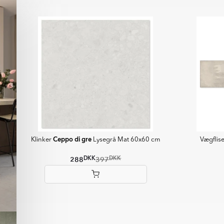
t fingeraftryk og genskin.
Ceppo di gre
Klinker
Lysegrå Mat 60x60 cm
Vægflis
DKK
DKK
288
397
Item
1
of
6