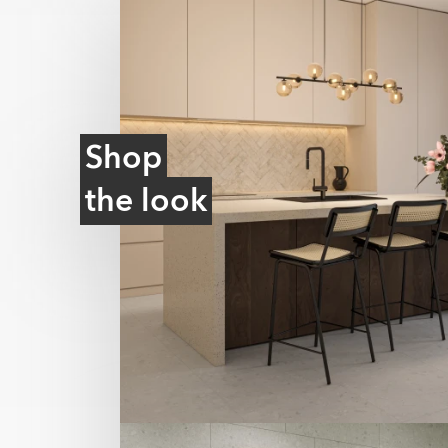
blødt og moderne udtryk og skjuler effektiv
Shop
the look