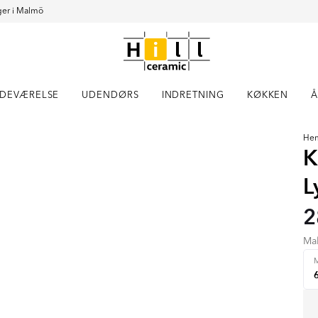
er i Malmö
DEVÆRELSE
UDENDØRS
INDRETNING
KØKKEN
Å
He
K
L
2
Ma
M