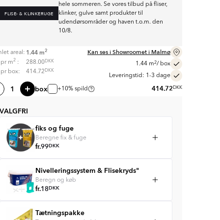
hele sommeren. Se vores tilbud på fliser,
klinker, gulve samt produkter til
FLISE- & KLINKERUGE
udendørsområder og haven t.o.m. den
10/8.
2
Kan ses i Showroomet i Malmø
1.44
m
let areal:
2
DKK
s pr
m
:
288.00
2
1.44
m
/ box
DKK
s pr box:
414.72
Leveringstid: 1-3 dage
box
414.72
DKK
+10% spild
VALGFRI
fiks og fuge
Beregne fix & fuge
fr.
99
DKK
Nivelleringssystem & Flisekryds"
Beregn og køb
fr.
18
DKK
Tætningspakke