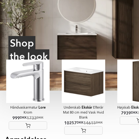
Shop
the look
Lore
Ekskär
Eksk
Håndvaskarmatur
Underskab
Efterår
Højskab
7939
DKK
Krom
Mat 80 cm med Vask Hvid
999
1733
DKK
DKK
Blank
10257
14615
DKK
DKK
Item