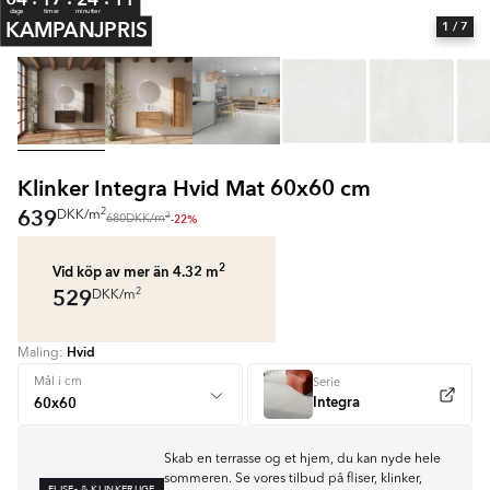
dage
timer
minutter
KAMPANJPRIS
1
/ 7
Klinker Integra Hvid Mat 60x60 cm
639
2
DKK
/
m
2
-22%
680
DKK
/
m
2
Vid köp av mer än 4.32
m
529
2
DKK
/
m
Hvid
Maling:
Mål i cm
Serie
Integra
Skab en terrasse og et hjem, du kan nyde hele
sommeren. Se vores tilbud på fliser, klinker,
FLISE- & KLINKERUGE