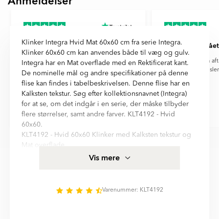
Anmeldelser
1
of
6
Klinker Integra Hvid Mat 60x60 cm fra serie Integra.
Godt produkt
Alt er gået
Klinker 60x60 cm kan anvendes både til væg og gulv.
Godt produkt
Alt er gået som aft
Integra har en Mat overflade med en Rektificerat kant.
forespørgsler.
De nominelle mål og andre specifikationer på denne
flise kan findes i tabelbeskrivelsen. Denne flise har en
Kalksten tekstur. Søg efter kollektionsnavnet (Integra)
for at se, om det indgår i en serie, der måske tilbyder
flere størrelser, samt andre farver. KLT4192 - Hvid
Asger Wiborg
kunde
60x60.
Item
KLT4192 - Hvid 60x60 Klinker med Kalksten tekstur og
1
Mat overflade.
of
Frostsikker og tåler gulvvarme er egenskaber for denne
Vis mere
6
klinker, hvilket gør, at den egner sig i alle rum, for
eksempel: Hal, Badeværelse, Køkken.
Varenummer: KLT4192
Integra er kvalitetsklinker fra Hill Ceramic®, alle
produkter er fremstillet i EU og opfylder svensk
byggestandard for kakel og klinker. Mere