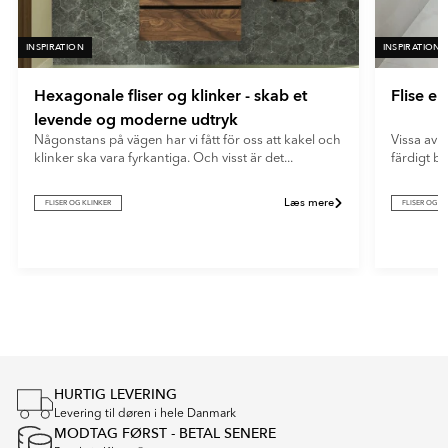
INSPIRATION
INSPIRATION
Hexagonale fliser og klinker - skab et
Flise e
levende og moderne udtryk
Någonstans på vägen har vi fått för oss att kakel och
Vissa av o
klinker ska vara fyrkantiga. Och visst är det...
färdigt b
Læs mere
FLISER OG KLINKER
FLISER OG K
Item
1
of
4
HURTIG LEVERING
Levering til døren i hele Danmark
MODTAG FØRST - BETAL SENERE