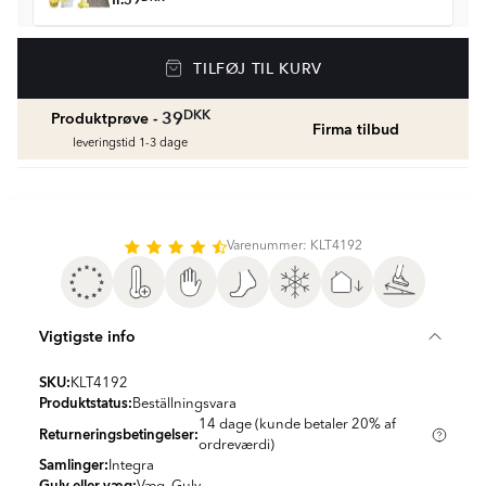
fr.
39
Gulvvarme
TILFØJ TIL KURV
Golvvärmepaket med termostat
fr.
1506
DKK
DKK
39
Produktprøve -
Firma tilbud
Vådrumssilikone
leveringstid 1-3 dage
Se farver og beregn den rette mængde
vådrumssilikone
fr.
79
DKK
Varenummer: KLT4192
Rengøring & Vedligeholdelse
fr.
179
DKK
Vigtigste info
Fliseliste
Beregn og køb
SKU:
KLT4192
fr.
39
DKK
Produktstatus:
Beställningsvara
14 dage (kunde betaler 20% af
Returneringsbetingelser:
ordreværdi)
Samlinger:
Integra