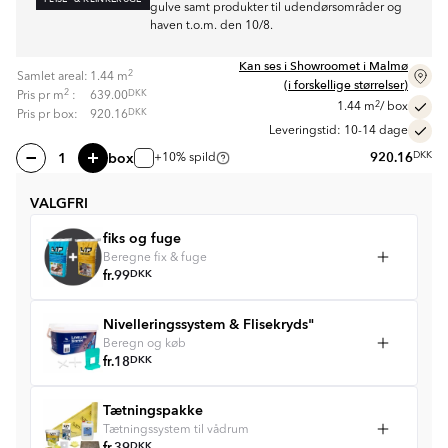
gulve samt produkter til udendørsområder og
haven t.o.m. den 10/8.
Kan ses i Showroomet i Malmø
2
Samlet areal:
1.44
m
(i forskellige størrelser)
2
DKK
Pris pr
m
:
639.00
2
1.44
m
/ box
DKK
Pris pr box:
920.16
Leveringstid: 10-14 dage
box
920.16
DKK
+10% spild
VALGFRI
fiks og fuge
Beregne fix & fuge
fr.
99
DKK
Nivelleringssystem & Flisekryds"
Beregn og køb
fr.
18
DKK
Tætningspakke
Tætningssystem til vådrum
DKK