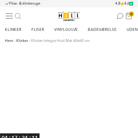
Flise- & klinkeruge
4.8
4.6
0
KLINKER
FLISER
VINYLGULVE
BADEVÆRELSE
UDEN
Hem
Klinker
Klinker Integra Hvid Mat 60x60 cm
Item
1
of
7
:
:
:
04
17
24
11