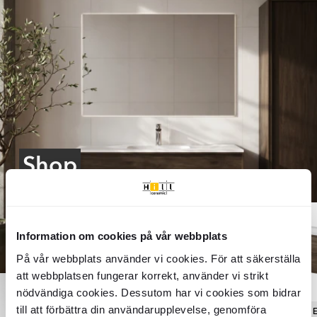
Ultramat
En meget mat overflade med minimal lysrefleksion. Ultramatte
fliser giver et blødt og moderne udtryk og skjuler effektivt
fingeraftryk og genskin.
Shop
the look
Information om cookies på vår webbplats
På vår webbplats använder vi cookies. För att säkerställa
att webbplatsen fungerar korrekt, använder vi strikt
nödvändiga cookies. Dessutom har vi cookies som bidrar
till att förbättra din användarupplevelse, genomföra
Ekeby
Integra
E
Træklinker
Brun
Klinker
Hvid Mat
Underskab