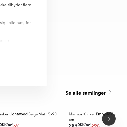
ske tilbyder flere
ig i alle rum, for
svensk
ige Mat 20x120 cm
cm, 60x60 cm,
ta. Det finns 3
Se alle samlinger
SUPER DEALS
Lightwood
Empyrio
linker
Beige Mat 15x90
Marmor Klinker
Beige Ma
cm
2
2
DKK
/
m
DKK
/
m
289
-6%
-25%