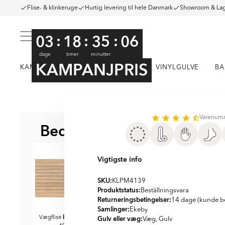
Flise- & klinkeruge
Hurtig levering til hele Danmark
Showroom & Lag
:
:
:
03
18
35
05
dage
timer
minutter
KAMPANJPRIS
KAMPAGNE
KLINKER
FLISER
VINYLGULVE
BA
Item
1
Varenum
Bedre sammen
of
BEDST AT KOMBINERE ME
15
Vigtigste info
SKU:
KLPM4139
Produktstatus:
Beställningsvara
Returneringsbetingelser:
14 dage (kunde be
Samlinger:
Ekeby
Ekeby
Ekeby
Gulv eller væg:
Vægflise
Beige Mat
Træklinker
Beige Mat
Træklinker
Væg, Gulv