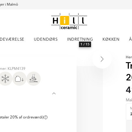
er i Malmö
DEVÆRELSE
UDENDØRS
INDRETNING
KØKKEN
Å
1
/ 15
He
T
mer: KLPM4139
2
D
4
Ma
M
taler 20% af ordreværdi)
Ekeby
Beige Mat