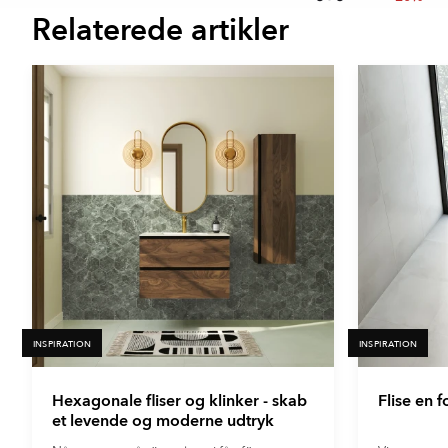
Relaterede artikler
Item
1
of
16
INSPIRATION
INSPIRATION
Hexagonale fliser og klinker - skab
Flise en 
et levende og moderne udtryk