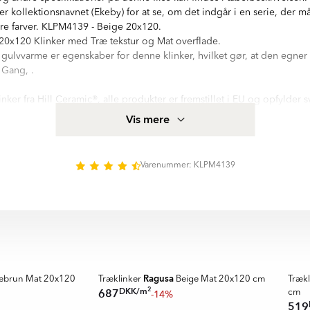
er kollektionsnavnet (Ekeby) for at se, om det indgår i en serie, der må
dre farver. KLPM4139 - Beige 20x120.
0x120 Klinker med Træ tekstur og Mat overflade.
r gulvvarme er egenskaber for denne klinker, hvilket gør, at den egner s
 Gang, .
inker fra Hill Ceramic®, alle produkter er fremstillet i EU og opfylder 
kakel og klinker. Mere produktspecifikation for Træklinker Ekeby Be
Vis mere
onsfeltet på denne side.
ed hög kvalitetsstandard. Serien innehåller 6 olika storlekar: 20x75 
m, 30x120 cm, 60x120 cm. Nästan alla variationer finns i matt, relief y
Varenummer: KLPM4139
e Ekeby:
Ragusa
ebrun Mat 20x120
Træklinker
Beige Mat 20x120 cm
Træk
2
DKK
/
m
687
-14%
cm
519