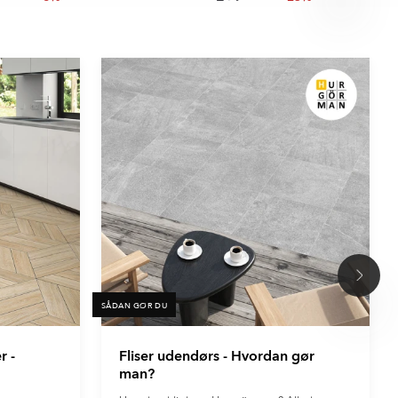

SÅDAN GØR DU
r -
Fliser udendørs - Hvordan gør
man?