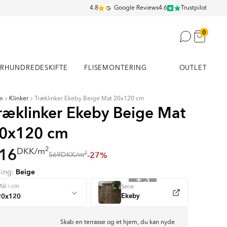
4.8
Google Reviews
4.6
Trustpilot
0
RHUNDREDESKIFTE
FLISEMONTERING
OUTLET
m
Klinker
Træklinker Ekeby Beige Mat 20x120 cm
ræklinker Ekeby Beige Mat
0x120 cm
16
2
DKK
/
m
-27%
2
569
DKK
/
m
Beige
ling:
+ 3
ål i cm
Serie
Ekeby
Skab en terrasse og et hjem, du kan nyde