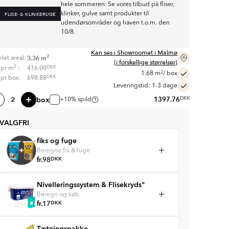
hele sommeren. Se vores tilbud på fliser,
klinker, gulve samt produkter til
FLISE- & KLINKERUGE
udendørsområder og haven t.o.m. den
10/8.
Kan ses i Showroomet i Malmø
2
3.36
m
let areal:
(i forskellige størrelser)
2
DKK
s pr
m
:
416.00
2
1.68
m
/ box
DKK
s pr box:
698.88
Leveringstid: 1-3 dage
box
1397.76
DKK
+10% spild
VALGFRI
fiks og fuge
Beregne fix & fuge
fr.
98
DKK
Nivelleringssystem & Flisekryds"
Beregn og køb
fr.
17
DKK
Tætningspakke