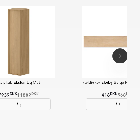
Ekskär
Ekeby
øjskab
Eg Mat
Træklinker
Beige Mat 20
DKK
DKK
DKK
DKK
7939
11882
416
568