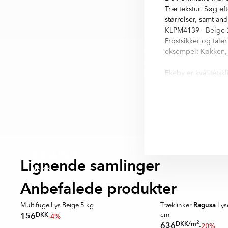
Træ tekstur. Søg eft
størrelser, samt an
KLPM4139 - Beige 2
Frostsikker og tåle
eksempel: Køkken,
Ekeby er kvalitetskl
byggestandard for 
finder I i informati
Ekeby är en serie m
20x120 cm, 20x150 c
huvud färger i seri
- Grå
EKLUND
- Beige
Lignende samlinger
Serie
- Brun
Anbefalede produkter
Ragusa
Multifuge Lys Beige 5 kg
Træklinker
Lys
DKK
156
-4%
cm
2
DKK
/
m
636
-20%