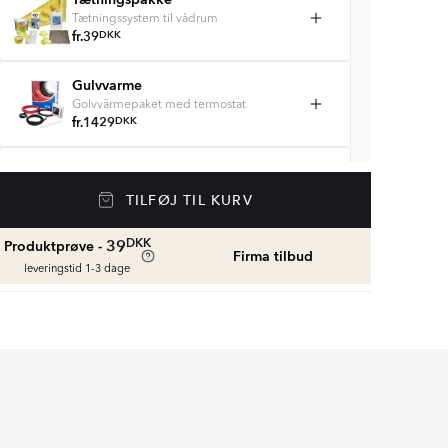
Tætningssystem til vådrum
fr.
39
DKK
Gulvvarme
Golvvärmepaket med termostat
fr.
1429
DKK
Vådrumssilikone
Se farver og beregn den rette mængde
TILFØJ TIL KURV
vådrumssilikone
fr.
75
DKK
DKK
39
Produktprøve -
Firma tilbud
leveringstid 1-3 dage
Rengøring & Vedligeholdelse
fr.
169
DKK
Fliseliste
Beregn og køb
fr.
38
DKK