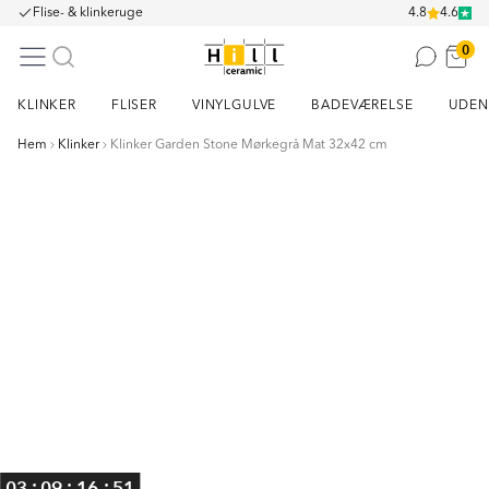
Flise- & klinkeruge
4.8
4.6
0
KLINKER
FLISER
VINYLGULVE
BADEVÆRELSE
UDEN
Hem
Klinker
Klinker Garden Stone Mørkegrå Mat 32x42 cm
Item
1
of
5
:
:
:
03
09
16
50