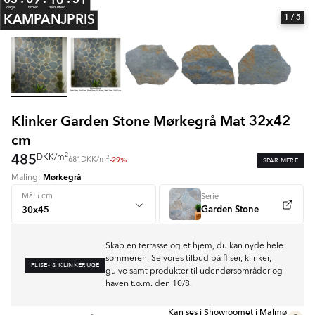
dage
timer
minutter
KAMPANJPRIS
1
/ 5
Klinker Garden Stone Mørkegrå Mat 32x42
cm
485
2
DKK
/
m
2
-29%
SPAR MERE
681
DKK
/
m
Mørkegrå
Maling:
Mål i cm
Serie
Garden Stone
Skab en terrasse og et hjem, du kan nyde hele
sommeren. Se vores tilbud på fliser, klinker,
FLISE- & KLINKERUGE
gulve samt produkter til udendørsområder og
haven t.o.m. den 10/8.
Kan ses i Showroomet i Malmø