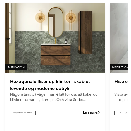
En meget mat overflade med minimal lysrefleksion. Ultramatte
- Brun
fliser giver et blødt og moderne udtryk og skjuler effektivt
- Gul
fingeraftryk og genskin.
- Vit
INSPIRATION
INSPIRATION
Hexagonale fliser og klinker - skab et
Flise e
levende og moderne udtryk
Någonstans på vägen har vi fått för oss att kakel och
Vissa av o
klinker ska vara fyrkantiga. Och visst är det...
färdigt b
Læs mere
FLISER OG KLINKER
FLISER OG K