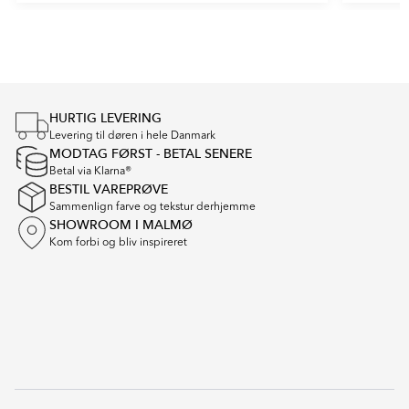
Item
1
of
4
HURTIG LEVERING
Levering til døren i hele Danmark
MODTAG FØRST - BETAL SENERE
Betal via Klarna®
BESTIL VAREPRØVE
Sammenlign farve og tekstur derhjemme
SHOWROOM I MALMØ
Kom forbi og bliv inspireret