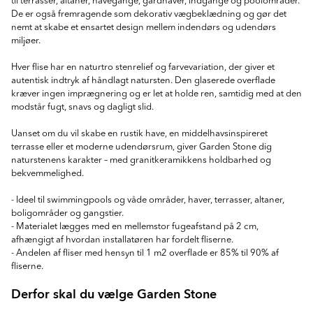
til terrasser, altaner, havegange, gårdhaver, indgange og poolområder.
De er også fremragende som dekorativ vægbeklædning og gør det
nemt at skabe et ensartet design mellem indendørs og udendørs
miljøer.
Hver flise har en naturtro stenrelief og farvevariation, der giver et
autentisk indtryk af håndlagt natursten. Den glaserede overflade
kræver ingen imprægnering og er let at holde ren, samtidig med at den
modstår fugt, snavs og dagligt slid.
Uanset om du vil skabe en rustik have, en middelhavsinspireret
terrasse eller et moderne udendørsrum, giver Garden Stone dig
naturstenens karakter – med granitkeramikkens holdbarhed og
bekvemmelighed.
- Ideel til swimmingpools og våde områder, haver, terrasser, altaner,
boligområder og gangstier.
- Materialet lægges med en mellemstor fugeafstand på 2 cm,
afhængigt af hvordan installatøren har fordelt fliserne.
- Andelen af fliser med hensyn til 1 m2 overflade er 85% til 90% af
fliserne.
Derfor skal du vælge Garden Stone