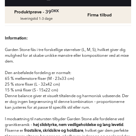
fr.
1429
DKK
DKK
39
Produktprøve -
Firma tilbud
Vådrumssilikone
leveringstid 1-3 dage
Se farver og beregn den rette mængde
vådrumssilikone
fr.
75
DKK
Information:
Garden Stone fås i tre forskellige størrelser (L, M, S), hvilket giver dig
Rengøring & Vedligeholdelse
mulighed for at skabe unikke mønstre eller kompositioner ved at mixe
fr.
169
DKK
dem.
Den anbefalede fordeling er normalt:
Fliseliste
65 % mellemstore fliser (M - 23x33 cm)
Beregn og køb
25 % store fliser (L - 32x42 cm)
fr.
38
DKK
15 % små fliser (S - 15x22 cm)
Denne balance giver et visuelt tiltalende og harmonisk udseende. Der
er dog ingen begrænsning til denne kombination – proportionerne
kan justeres for at passe til specifik stil eller rum.
I modsætning til natursten tilbyder Garden Stone alle fordelene ved
høj slidstyrke, nem vedligeholdelse og lang levetid
granitkeramik –
.
frostsikre, skridsikre og holdbare
Fliserne er
, hvilket gør dem perfekte