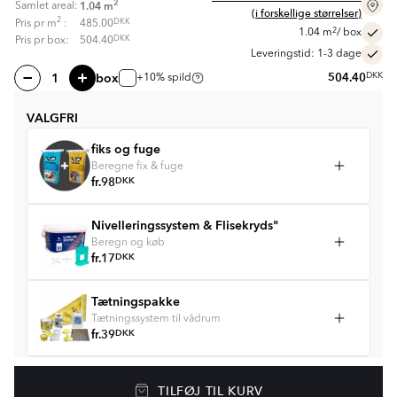
2
1.04
m
Samlet areal:
(i forskellige størrelser)
2
DKK
Pris pr
m
:
485.00
2
1.04
m
/ box
DKK
Pris pr box:
504.40
Leveringstid: 1-3 dage
box
504.40
DKK
+10% spild
VALGFRI
fiks og fuge
Beregne fix & fuge
fr.
98
DKK
Nivelleringssystem & Flisekryds"
Beregn og køb
fr.
17
DKK
Tætningspakke
Tætningssystem til vådrum
fr.
39
DKK
Gulvvarme
TILFØJ TIL KURV
Golvvärmepaket med termostat