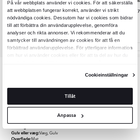
Garden Stone
Garden Stone
Mood
Klinker
Klinker
På vår webbplats använder vi cookies. För att säkerställa
Mørkegrå Mat 23x33 cm
Mørkegrå Mat 15x22 cm
att webbplatsen fungerar korrekt, använder vi strikt
495
519
1
DKK
DKK
DKK
DKK
589
626
nödvändiga cookies. Dessutom har vi cookies som bidrar
till att förbättra din användarupplevelse, genomföra
analyser och rikta annonser. Vi rekommenderar att du
samtycker till användningen av cookies för att få en
förbättrad användarupplevelse. För ytterligare information
om hur vi använder cookies eller för att ta del av hur du
Item
kan ändra dina inställningar, vänligen se vår
1
Integritetspolicy
och
Cookiepolicy
.
of
Varenummer: KLCL1035
Cookieinställningar
4
Vigtigste info
Tillåt
SKU:
KLCL1035
Anpassa
Produktstatus:
Lagervara
Returneringsbetingelser:
14 dage
Samlinger:
Garden Stone
Gulv eller væg:
Væg, Gulv
Overflade:
Mat