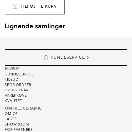
TILFØJ TIL KURV
Lignende samlinger
CEPPO DI GRE
TERRAZZO ITALIA
Item
1
of
4
KUNDESERVICE
HJÆLP
KUNDESERVICE
TILBUD
SPOR ORDRER
KØBSVILKÅR
VAREPRØVE
KVALITET
OM HILL CERAMIC
OM OS
LAGER
SHOWROOM
FOR PARTNERS