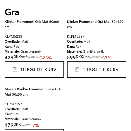
Gra
Klinker
Frammenti
Grå Mat 60x60
Klinker
Frammenti
Grå Mat 60x120
cm
cm
KLPM5238
KLPM5237
Overflade:
Overflade:
Matt
Matt
Kant:
Kant:
Rak
Rak
Materiale:
Materiale:
Granitkeramik
Granitkeramik
2
2
DKK
/
m
DKK
/
m
429
599
-28%
-7%
2
2
DKK
/
m
DKK
/
m
597
641
TILFØJ TIL KURV
TILFØJ TIL KURV
Mosaik Klinker
Frammenti
Raw Grå
Mat 30x30 cm
KLPM7197
Overflade:
Matt
Kant:
Rak
Materiale:
Granitkeramik
DKK
179
-7%
DKK
192