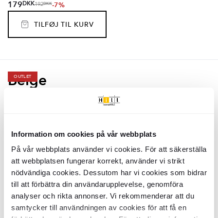
DKK
179
-7%
DKK
192
TILFØJ TIL KURV
Beige
OUTLET
Klinker
Frammenti
Beige Mat 60x60
Klinker
Frammenti
Bianco Mat
cm
60x60 cm
KLPM5242
KLPM5236
Overflade:
Overflade:
Matt
Matt
Information om cookies på vår webbplats
Kant:
Kant:
Rak
Rak
Materiale:
Materiale:
Granitkeramik
Granitkeramik
På vår webbplats använder vi cookies. För att säkerställa
2
2
DKK
/
m
DKK
/
m
289
468
-52%
-21%
2
2
DKK
/
m
DKK
/
m
597
597
att webbplatsen fungerar korrekt, använder vi strikt
nödvändiga cookies. Dessutom har vi cookies som bidrar
TILFØJ TIL KURV
TILFØJ TIL KURV
till att förbättra din användarupplevelse, genomföra
analyser och rikta annonser. Vi rekommenderar att du
samtycker till användningen av cookies för att få en
Klinker
Frammenti
Bianco Mat
Klinker
Frammenti
Beige Mat
60x120 cm
60x120 cm