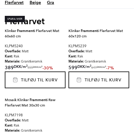
Flerfarvet
Beige
Gra
Flerfarvet
SPARA MER
Klinker
Frammenti
Flerfarvet Mat
Klinker
Frammenti
Flerfarvet Mat
60x60 cm
60x120 cm
KLPM5240
KLPM5239
Overflade:
Overflade:
Matt
Matt
Kant:
Kant:
Rak
Rak
Materiale:
Materiale:
Granitkeramik
Granitkeramik
2
2
DKK
/
m
DKK
/
m
389
599
-30%
-7%
2
2
DKK
/
m
DKK
/
m
555
641
TILFØJ TIL KURV
TILFØJ TIL KURV
Mosaik Klinker
Frammenti
Raw
Flerfarvet Mat 30x30 cm
KLPM7198
Overflade:
Matt
Kant:
Rak
Materiale:
Granitkeramik