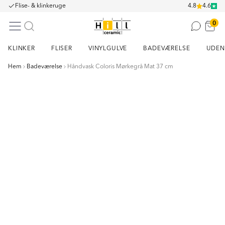
Flise- & klinkeruge
4.8
4.6
0
KLINKER
FLISER
VINYLGULVE
BADEVÆRELSE
UDEN
Hem
Badeværelse
Håndvask Coloris Mørkegrå Mat 37 cm
Item
1
of
3