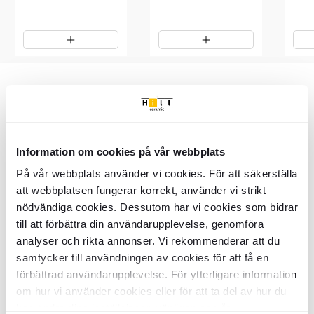
Item
1
of
Varenummer: BDV2757
6
Vigtigste info
Information om cookies på vår webbplats
På vår webbplats använder vi cookies. För att säkerställa
SKU:
BDV2757
att webbplatsen fungerar korrekt, använder vi strikt
Produktstatus:
Beställningsvara
nödvändiga cookies. Dessutom har vi cookies som bidrar
14 dage (kunde betaler 20% af
Returneringsbetingelser:
ordreværdi)
till att förbättra din användarupplevelse, genomföra
Samlinger:
Coloris
analyser och rikta annonser. Vi rekommenderar att du
Overflade:
Mat
samtycker till användningen av cookies för att få en
Mål:
370x370x120
mm
Håndvasktype:
förbättrad användarupplevelse. För ytterligare information
Fritstående
Overløb:
Uden overløb
om hur vi använder cookies eller för att ta del av hur du
Garanti:
2 år
kan ändra dina inställningar, vänligen se vår