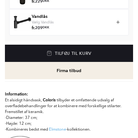
fr.
229
DKK
Vandlås
Vælg Vandlås
fr.
209
DKK
TILFØJ TIL KURV
Firma tilbud
Information:
Coloris
Et alsidigt håndvask,
tilbyder et omfattende udvalg af
overfladebehandlinger for at kombinere med forskellige stilarter.
Fremstillet af keramik.
-Diameter: 37 cm;
-Højde: 12 cm;
-Kombineres bedst med
Elmstone
-kollektionen.