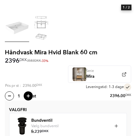
1
/ 2
Håndvask Mira Hvid Blank 60 cm
2396
DKK
-33%
3583
DKK
Serie
Mira
DKK
Pris pr
st
:
2396.00
Leveringstid: 1-3 dage
st
2396.00
DKK
VALGFRI
Bundventil
Vælg bundventil
fr.
239
DKK