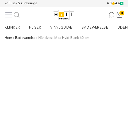
Flise- & klinkeruge
4.8
4.6
0
KLINKER
FLISER
VINYLGULVE
BADEVÆRELSE
UDEN
Hem
Badeværelse
Håndvask Mira Hvid Blank 60 cm
Item
1
of
2