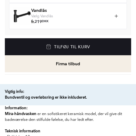
Vandlås
Vælg Vandlås
fr.
219
DKK
TILFØJ TIL KURV
Firma tilbud
Vigtig info:
Bundventil og overløbsring er ikke inkluderet.
Information:
Mira-håndvasken
er en sofistikeret keramisk model, der vil give dit
badeværelse den stilfulde følelse, du har ledt efter.
Teknisk information