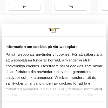
Item
1
of
Varenummer: BDV2748
9
Vigtigste info
Information om cookies på vår webbplats
På vår webbplats använder vi cookies. För att säkerställa
SKU:
BDV2748
att webbplatsen fungerar korrekt, använder vi strikt
Produktstatus:
Lagervara
Returneringsbetingelser:
14 dage
nödvändiga cookies. Dessutom har vi cookies som bidrar
Samlinger:
Mira
till att förbättra din användarupplevelse, genomföra
Overflade:
Blank
analyser och rikta annonser. Vi rekommenderar att du
Mål:
611x467x146
mm
Håndvasktype:
samtycker till användningen av cookies för att få en
Væghængt
Overløb:
Med overløb
förbättrad användarupplevelse. För ytterligare information
Garanti:
2 år
om hur vi använder cookies eller för att ta del av hur du
kan ändra dina inställningar, vänligen se vår
Specifikationer
Integritetspolicy
och
Cookiepolicy
.