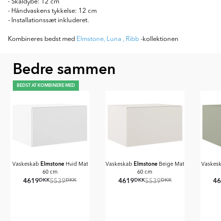
- Skåldybe: 12 cm
- Håndvaskens tykkelse: 12 cm
- Installationssæt inkluderet.
Kombineres bedst med
Elmstone
,
Luna
,
Ribb
-kollektionen
Bedre sammen
BEDST AT KOMBINERE MED
Elmstone
Elmstone
Vaskeskab
Hvid Mat
Vaskeskab
Beige Mat
Vaskes
60 cm
60 cm
4619
4619
4
DKK
DKK
DKK
DKK
5539
5539