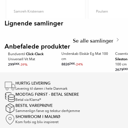
Samireh Kristensen
Poulsen
Lignende samlinger
Item
VIBRANTE
ARCOIRIS
1
Item
of
1
6
Se alle samlinger
of
Anbefalede produkter
2
Click-Clack
Underskab Ekskär Eg Mat 100
Cosenti
Bundventil
Sileston
cm
Universell Vit Mat
8826
DKK
-24%
299
DKK
-39%
100 cm
2679
DK
Item
1
HURTIG LEVERING
of
Levering til døren i hele Danmark
16
MODTAG FØRST - BETAL SENERE
Betal via Klarna®
BESTIL VAREPRØVE
Sammenlign farve og tekstur derhjemme
SHOWROOM I MALMØ
Kom forbi og bliv inspireret