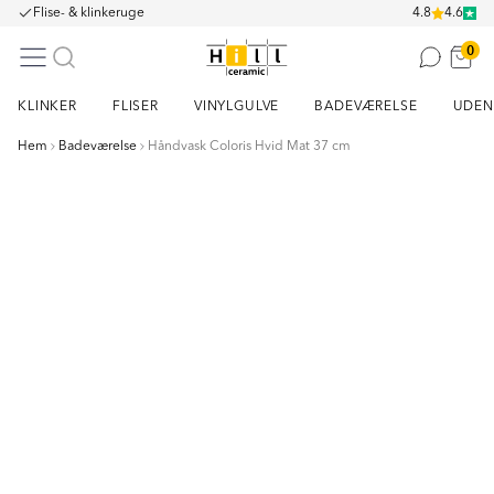
Flise- & klinkeruge
4.8
4.6
0
KLINKER
FLISER
VINYLGULVE
BADEVÆRELSE
UDEN
Hem
Badeværelse
Håndvask Coloris Hvid Mat 37 cm
Item
1
of
7