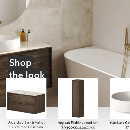
Shop
the look
Ekskär
Col
Underskab Ekskär Valnöt
Højskab
Valnød Mat
Håndvask
7939
11882
DKK
DKK
100 cm med Cosentino
37