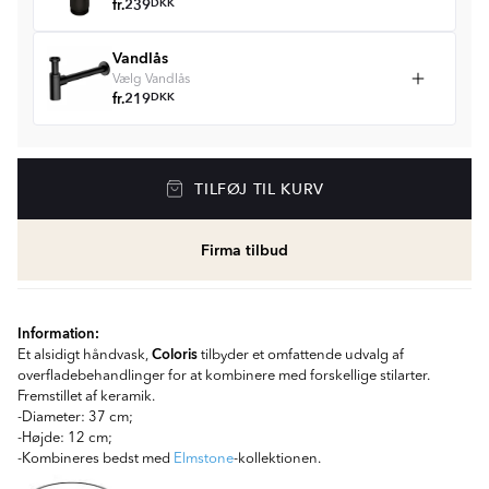
fr.
239
DKK
Vandlås
Vælg Vandlås
fr.
219
DKK
TILFØJ TIL KURV
Firma tilbud
Information:
Coloris
Et alsidigt håndvask,
tilbyder et omfattende udvalg af
overfladebehandlinger for at kombinere med forskellige stilarter.
Fremstillet af keramik.
-Diameter: 37 cm;
-Højde: 12 cm;
-Kombineres bedst med
Elmstone
-kollektionen.