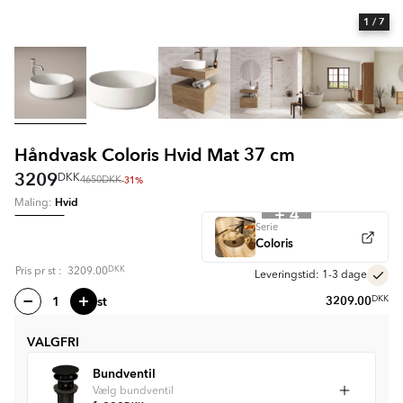
1
/ 7
Håndvask Coloris Hvid Mat 37 cm
3209
DKK
-31%
4650
DKK
Hvid
Maling:
+ 4
Serie
Coloris
DKK
Pris pr
st
:
3209.00
Leveringstid: 1-3 dage
st
3209.00
DKK
VALGFRI
Bundventil
Vælg bundventil