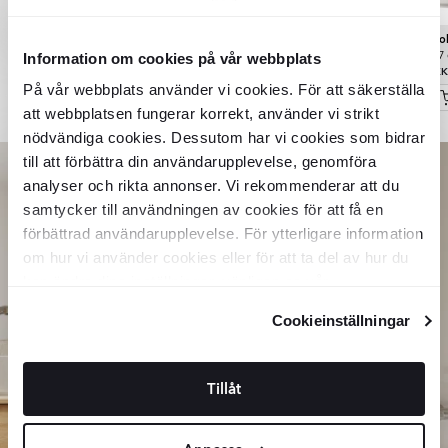
Ekskär
Col
Underskab Ekskär Ek 100
Højskab
Eg Mat
Håndvask
7939
11882
DKK
DKK
Information om cookies på vår webbplats
cm med Cosentino
37
3209
DKK
Bordplade Silestone Lys
På vår webbplats använder vi cookies. För att säkerställa
Beige Poleret
9328
15087
DKK
DKK
att webbplatsen fungerar korrekt, använder vi strikt
nödvändiga cookies. Dessutom har vi cookies som bidrar
Item
till att förbättra din användarupplevelse, genomföra
1
analyser och rikta annonser. Vi rekommenderar att du
of
samtycker till användningen av cookies för att få en
8
förbättrad användarupplevelse. För ytterligare information
om hur vi använder cookies eller för att ta del av hur du
kan ändra dina inställningar, vänligen se vår
Integritetspolicy
och
Cookiepolicy
.
Cookieinställningar
Tillåt