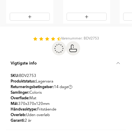
Item
1
of
Varenummer: BDV2753
6
Vigtigste info
SKU:
BDV2753
Produktstatus:
Lagervara
Returneringsbetingelser:
14 dage
Samlinger:
Coloris
Overflade:
Mat
Mål:
370x370x120
mm
Håndvasktype:
Fritstående
Overløb:
Uden overløb
Garanti:
2 år