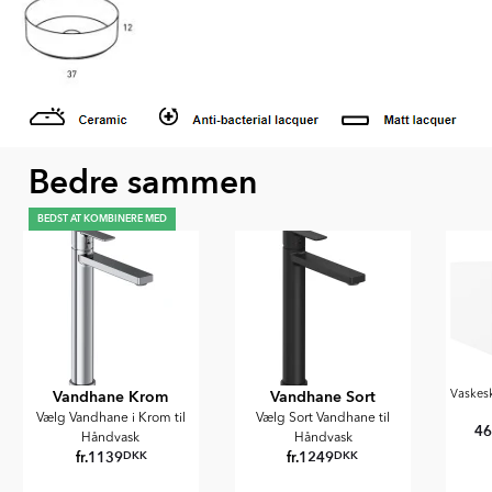
Bedre sammen
BEDST AT KOMBINERE MED
Vandhane Krom
Vandhane Sort
Vaskes
Vælg Vandhane i Krom til
Vælg Sort Vandhane til
4
Håndvask
Håndvask
fr.
1139
fr.
1249
DKK
DKK