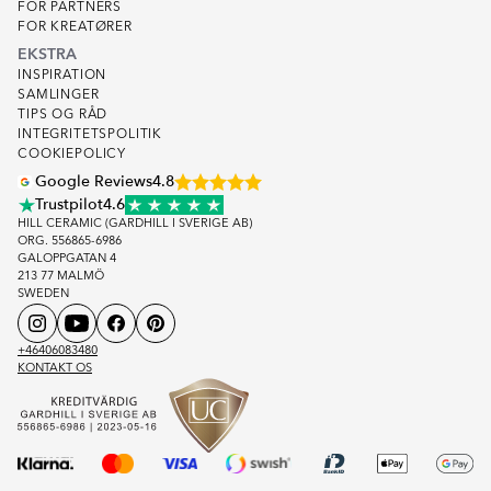
FOR PARTNERS
FOR KREATØRER
EKSTRA
INSPIRATION
SAMLINGER
TIPS OG RÅD
INTEGRITETSPOLITIK
COOKIEPOLICY
Google Reviews
4.8
Trustpilot
4.6
HILL CERAMIC (GARDHILL I SVERIGE AB)
ORG. 556865-6986
GALOPPGATAN 4
213 77 MALMÖ
SWEDEN
+46406083480
KONTAKT OS