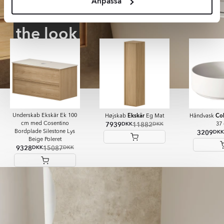
Anpassa
Shop
the look
Ekskär
Col
Underskab Ekskär Ek 100
Højskab
Eg Mat
Håndvask
7939
11882
DKK
DKK
cm med Cosentino
37
3209
DKK
Bordplade Silestone Lys
Beige Poleret
9328
15087
DKK
DKK
Item
1
of
8