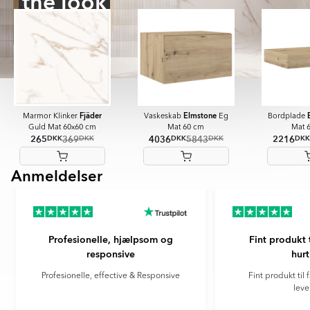
the look
Fjäder
Elmstone
Marmor Klinker
Vaskeskab
Eg
Bordplade
Guld Mat 60x60 cm
Mat 60 cm
Mat 
265
369
4036
5843
2216
DKK
DKK
DKK
DKK
DKK
Anmeldelser
Item
1
of
8
Profesionelle, hjælpsom og
Fint produkt t
responsive
hur
Profesionelle, effective & Responsive
Fint produkt til f
leve