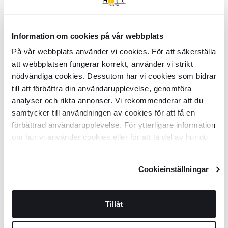
Hvid
Hvid
Information om cookies på vår webbplats
SPARA MER
SPARA MER
På vår webbplats använder vi cookies. För att säkerställa
Premium Biselado
Facade Hvid
Premium Biselado
Facade Hvid
att webbplatsen fungerar korrekt, använder vi strikt
Blank 10x20 cm
Blank 8x15 cm
nödvändiga cookies. Dessutom har vi cookies som bidrar
KASC4019
KASC4017
till att förbättra din användarupplevelse, genomföra
Overflade:
Overflade:
Blank
Blank
analyser och rikta annonser. Vi rekommenderar att du
Kant:
Kant:
Rund
Rund
Materiale:
Materiale:
Keramik
Keramik
samtycker till användningen av cookies för att få en
2
2
DKK
/
m
DKK
/
m
189
209
-26%
-33%
2
2
DKK
/
m
DKK
/
m
256
313
förbättrad användarupplevelse. För ytterligare information
om hur vi använder cookies eller för att ta del av hur du
TILFØJ TIL KURV
TILFØJ TIL KURV
kan ändra dina inställningar, vänligen se vår
SPARA MER
SPARA MER
Integritetspolicy
och
Cookiepolicy
.
Cookieinställningar
Premium Biselado
Facade Hvid
Vægflise
Premium Biselado
Hvid
Blank 10x30 cm
Blank 20x20 cm
KASC4018
KASC5239
Tillåt
Overflade:
Overflade:
Blank
Blank
Kant:
Kant:
Rund
Rund
Materiale:
Materiale:
Keramik
Keramik