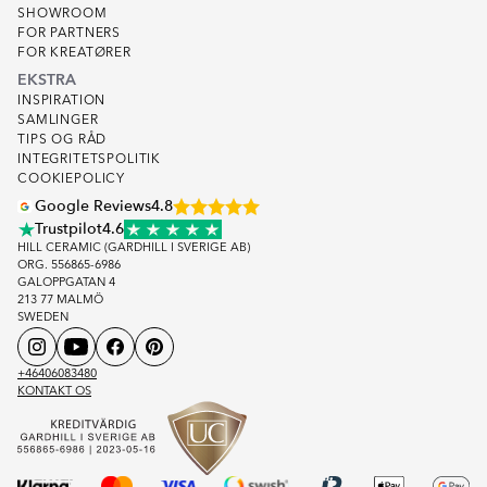
SHOWROOM
FOR PARTNERS
FOR KREATØRER
EKSTRA
INSPIRATION
SAMLINGER
TIPS OG RÅD
INTEGRITETSPOLITIK
COOKIEPOLICY
Google Reviews
4.8
Trustpilot
4.6
HILL CERAMIC (GARDHILL I SVERIGE AB)
ORG. 556865-6986
GALOPPGATAN 4
213 77 MALMÖ
SWEDEN
+46406083480
KONTAKT OS