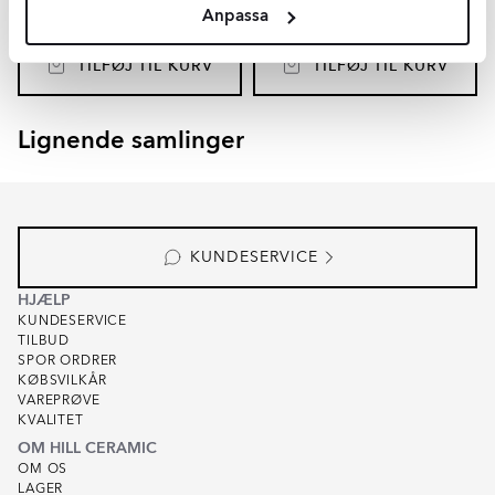
Anpassa
2
2
DKK
/
m
DKK
/
m
207
149
-27%
-38%
2
2
DKK
/
m
DKK
/
m
285
242
TILFØJ TIL KURV
TILFØJ TIL KURV
Lignende samlinger
METRO FASAT
Item
1
of
1
KUNDESERVICE
HJÆLP
KUNDESERVICE
TILBUD
SPOR ORDRER
KØBSVILKÅR
VAREPRØVE
KVALITET
OM HILL CERAMIC
OM OS
LAGER