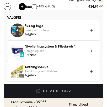
Leveringstid: 1-3 dage
box
434.91
DKK
+10% spild
VALGFRI
fiks og fuge
Beregne fix & fuge
fr.
98
DKK
Nivelleringssystem & Flisekryds"
Beregn og køb
fr.
17
DKK
Tætningspakke
Tætningssystem til vådrum
fr.
39
DKK
Gulvvarme
TILFØJ TIL KURV
Golvvärmepaket med termostat
fr.
1429
DKK
DKK
39
Produktprøve -
Firma tilbud