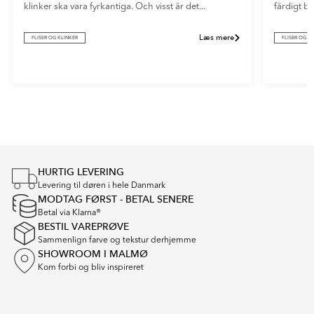
klinker ska vara fyrkantiga. Och visst är det...
färdigt b
Læs mere
FLISER OG KLINKER
FLISER OG K
Item
1
of
5
HURTIG LEVERING
Levering til døren i hele Danmark
MODTAG FØRST - BETAL SENERE
Betal via Klarna®
BESTIL VAREPRØVE
Sammenlign farve og tekstur derhjemme
SHOWROOM I MALMØ
Kom forbi og bliv inspireret