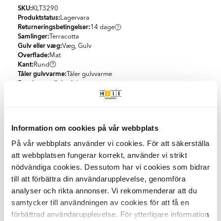
SKU:
KLT3290
Produktstatus:
Lagervara
Returneringsbetingelser:
14 dage
Samlinger:
Terracotta
Gulv eller væg:
Væg, Gulv
Overflade:
Mat
Kant:
Rund
Tåler gulvvarme:
Tåler gulvvarme
Frostbestandighed:
Ja
m² pr. pakke:
1.33
Tykkelse (mm):
8
mm
Mål:
333x333
mm
Information om cookies på vår webbplats
Specifikationer
På vår webbplats använder vi cookies. För att säkerställa
att webbplatsen fungerar korrekt, använder vi strikt
Produktmateriale:
Granit keramik
Emballage
nödvändiga cookies. Dessutom har vi cookies som bidrar
Udseende:
Terracotta
till att förbättra din användarupplevelse, genomföra
Farve:
Orange
m² pr. pakke:
1.33
Land:
Spanien
analyser och rikta annonser. Vi rekommenderar att du
Klimakompenseret levering
Stk/boks:
12
Skridsikkerhed:
R9
samtycker till användningen av cookies för att få en
KG per Kasse:
24.5
Form:
Kvadrat
Vi tilbyder 100 % klimakompenserede leveringer i samarbejde
förbättrad användarupplevelse. För ytterligare information
St per m2:
9.02
Let rengøring
Stil:
Moderne