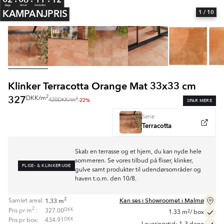
dage
timer
minutter
KAMPANJPRIS
1
/ 10
Klinker Terracotta Orange Mat 33x33 cm
327
2
DKK
/
m
2
-22%
SPAR MERE
420
DKK
/
m
Serie
Terracotta
Skab en terrasse og et hjem, du kan nyde hele
sommeren. Se vores tilbud på fliser, klinker,
FLISE- & KLINKERUGE
gulve samt produkter til udendørsområder og
haven t.o.m. den 10/8.
2
Kan ses i Showroomet i Malmø
1.33
m
Samlet areal:
2
DKK
Pris pr
m
:
327.00
2
1.33
m
/ box
DKK
Pris pr box:
434.91