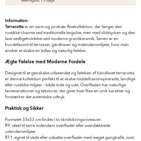
Vådrumssilikone
leveringstid 1-3 dage
Se farver og beregn den rette mængde
vådrumssilikone
fr.
75
DKK
Information:
Terracotta
er en varm og jordnær flisekollektion, der fanger den
rustikke charme ved traditionelle lergulve, men med slidstyrken og den
Rengøring & Vedligeholdelse
lave vedligeholdelse ved moderne granitkeramik. Serien er en
fr.
169
DKK
kundefavorit til terrasser, gårdhaver og indendørsmiljøer, hvor man
ønsker at skabe en tidløs og naturlig følelse.
Fliseliste
Ægte Følelse med Moderne Fordele
Beregn og køb
fr.
38
DKK
Designet til at genskabe udseendet og følelsen af håndlavet terracotta
er denne kollektion perfekt til at skabe middelhavsinspirerede, landlige
eller rustikke miljøer – både inde og ude. Overfladen har naturlige
farvevariationer og teksturer, der giver hver flise en unik karakter og
forstærker det autentiske udtryk.
Praktisk og Sikker
Formatet 33x33 cm findes i to skridsikringsniveauer:
R9, ideel til tørre indendørs overflader eller overdækkede
udendørsmiljøer
R11, egnet til våde eller udsatte overflader med meget gangtrafik, som