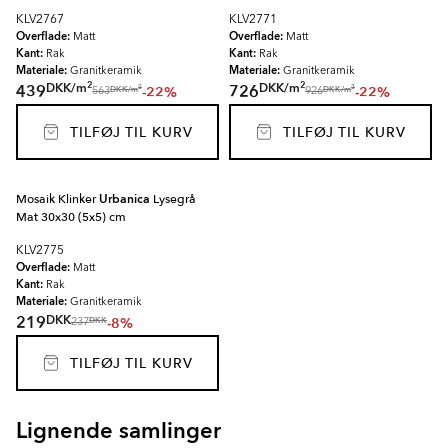
KLV2767
KLV2771
Overflade:
Overflade:
Matt
Matt
Kant:
Kant:
Rak
Rak
Materiale:
Materiale:
Granitkeramik
Granitkeramik
2
2
DKK
/
m
DKK
/
m
439
726
-22%
-22%
2
2
DKK
/
m
DKK
/
m
563
926
TILFØJ TIL KURV
TILFØJ TIL KURV
Mosaik Klinker
Urbanica
Lysegrå
Mat 30x30 (5x5) cm
KLV2775
Overflade:
Matt
Kant:
Rak
Materiale:
Granitkeramik
DKK
219
-8%
DKK
237
TILFØJ TIL KURV
Lignende samlinger
KALKSTEN NORD
KALKSTEN FJÄLL