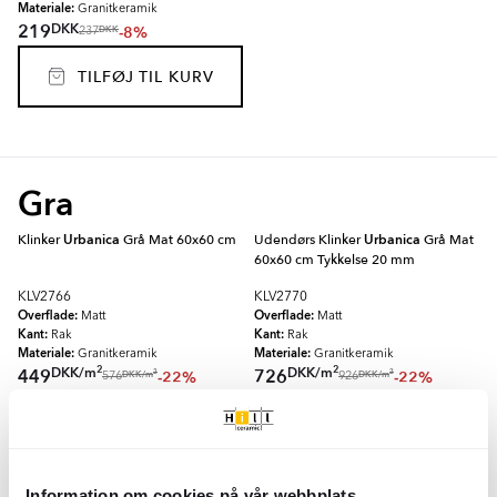
Materiale:
Granitkeramik
DKK
219
-8%
DKK
237
TILFØJ TIL KURV
Gra
Klinker
Urbanica
Grå Mat 60x60 cm
Udendørs Klinker
Urbanica
Grå Mat
60x60 cm Tykkelse 20 mm
KLV2766
KLV2770
Overflade:
Overflade:
Matt
Matt
Kant:
Kant:
Rak
Rak
Materiale:
Materiale:
Granitkeramik
Granitkeramik
2
2
DKK
/
m
DKK
/
m
449
726
-22%
-22%
2
2
DKK
/
m
DKK
/
m
576
926
TILFØJ TIL KURV
TILFØJ TIL KURV
Information om cookies på vår webbplats
Mosaik Klinker
Urbanica
Grå Mat