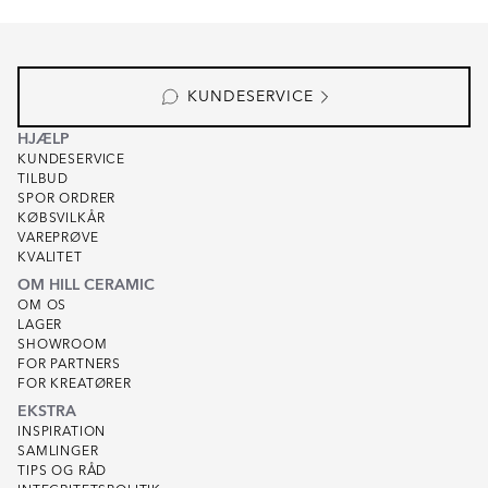
Item
1
of
8
KUNDESERVICE
HJÆLP
KUNDESERVICE
TILBUD
SPOR ORDRER
KØBSVILKÅR
VAREPRØVE
KVALITET
OM HILL CERAMIC
OM OS
LAGER
SHOWROOM
FOR PARTNERS
FOR KREATØRER
EKSTRA
INSPIRATION
SAMLINGER
TIPS OG RÅD