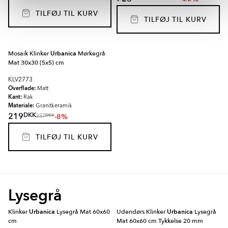
TILFØJ TIL KURV
TILFØJ TIL KURV
Mosaik Klinker
Urbanica
Mørkegrå
Mat 30x30 (5x5) cm
KLV2773
Overflade:
Matt
Kant:
Rak
Materiale:
Granitkeramik
DKK
219
-8%
DKK
237
TILFØJ TIL KURV
Lysegrå
Klinker
Urbanica
Lysegrå Mat 60x60
Udendørs Klinker
Urbanica
Lysegrå
cm
Mat 60x60 cm Tykkelse 20 mm