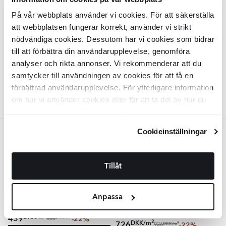
30x30 (5x5) cm
På vår webbplats använder vi cookies. För att säkerställa
KLV2774
att webbplatsen fungerar korrekt, använder vi strikt
Overflade:
Matt
nödvändiga cookies. Dessutom har vi cookies som bidrar
Kant:
Rak
till att förbättra din användarupplevelse, genomföra
Materiale:
Granitkeramik
DKK
219
-8%
DKK
analyser och rikta annonser. Vi rekommenderar att du
237
samtycker till användningen av cookies för att få en
TILFØJ TIL KURV
förbättrad användarupplevelse. För ytterligare information
om hur vi använder cookies eller för att ta del av hur du
kan ändra dina inställningar, vänligen se vår
Integritetspolicy
och
Cookiepolicy
.
Cookieinställningar
Mørkegrå
Klinker
Urbanica
Mørkegrå Mat
Udendørs Klinker
Urbanica
Tillåt
60x60 cm
Mørkegrå Mat 60x60 cm Tykkelse 20
mm
KLV2765
KLV2769
Overflade:
Matt
Anpassa
Overflade:
Matt
Kant:
Rak
Kant:
Rak
Materiale:
Granitkeramik
Materiale:
Granitkeramik
2
DKK
/
m
439
-22%
2
DKK
/
m
563
2
DKK
/
m
726
-22%
2
DKK
/
m
926