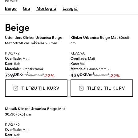
Farver:
Beige
Gra
Mørkegrå
Lysegrå
Beige
Udendørs Klinker
Urbanica
Beige
Klinker
Urbanica
Beige Mat 60x60
Mat 60x60 cm Tykkelse 20 mm
cm
KLV2772
KLV2768
Overflade:
Overflade:
Matt
Matt
Kant:
Kant:
Rak
Rak
Materiale:
Materiale:
Granitkeramik
Granitkeramik
2
2
DKK
/
m
DKK
/
m
726
439
-22%
-22%
2
2
DKK
/
m
DKK
/
m
926
563
TILFØJ TIL KURV
TILFØJ TIL KURV
Mosaik Klinker
Urbanica
Beige Mat
30x30 (5x5) cm
KLV2776
Overflade:
Matt
Kant:
Rak