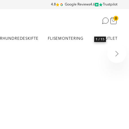
4.8
Google Reviews
4.6
Trustpilot
0
RHUNDREDESKIFTE
FLISEMONTERING
OUTLET
1
/ 15