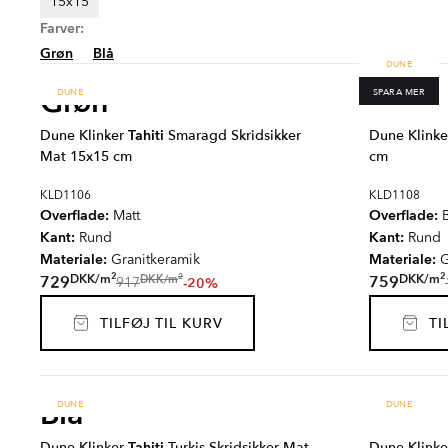
15x15
Farver:
Grøn
Blå
DUNE
Grøn
DUNE
SPARA MER
Dune Klinker
Tahiti
Smaragd Skridsikker
Dune Klink
Mat 15x15 cm
cm
KLD1106
KLD1108
Overflade:
Overflade:
Matt
B
Kant:
Kant:
Rund
Rund
Materiale:
Materiale:
Granitkeramik
G
2
2
2
DKK
/
m
DKK
/
m
DKK
/
m
729
759
-20%
917
TILFØJ TIL KURV
TIL
Blå
DUNE
DUNE
Dune Klinker
Tahiti
Turkis Skridsikker Mat
Dune Klink