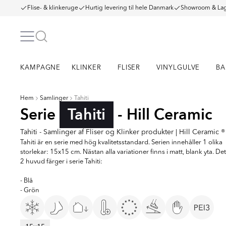
Flise- & klinkeruge
Hurtig levering til hele Danmark
Showroom & Lag
KAMPAGNE
KLINKER
FLISER
VINYLGULVE
BA
Hem
Samlinger
Tahiti
Serie
Tahiti
- Hill Ceramic
Tahiti - Samlinger af Fliser og Klinker produkter | Hill Ceramic ®
Tahiti är en serie med hög kvalitetsstandard. Serien innehåller 1 olika
storlekar: 15x15 cm. Nästan alla variationer finns i matt, blank yta. Det
2 huvud färger i serie Tahiti:
- Blå
- Grön