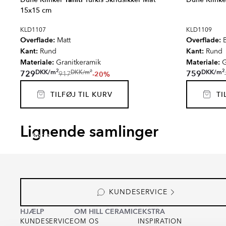
15x15 cm
KLD1107
KLD1109
Overflade:
Overflade:
Matt
B
Kant:
Kant:
Rund
Rund
Materiale:
Materiale:
Granitkeramik
G
2
2
2
DKK
/
m
DKK
/
m
DKK
/
m
729
759
-20%
917
TILFØJ TIL KURV
TIL
GARDEN STONE
KIT-K
Lignende samlinger
Serie
Serie
KUNDESERVICE
HJÆLP
OM HILL CERAMIC
EKSTRA
KUNDESERVICE
OM OS
INSPIRATION