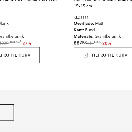
15x15 cm
KLD1111
Overflade:
lank
Matt
Kant:
Rund
Materiale:
ranitkeramik
Granitkeramik
2
DKK
DKK
/
m
88
DKK
-27%
-20%
1039
111
FØJ TIL KURV
TILFØJ TIL KURV
AT
PIENZA
Serie