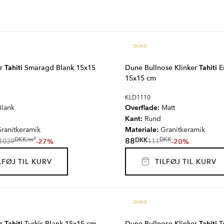
DUNE
er
Tahiti
Smaragd Blank 15x15
Dune Bullnose Klinker
Tahiti
E
15x15 cm
KLD1110
Overflade:
lank
Matt
Kant:
Rund
Materiale:
ranitkeramik
Granitkeramik
2
DKK
DKK
/
m
88
DKK
-27%
-20%
1039
111
FØJ TIL KURV
TILFØJ TIL KURV
DUNE
er
Tahiti
Turkis Blank 15x15 cm
Dune Bullnose Klinker
Tahiti
T