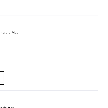
merald Mat
urkis Mat