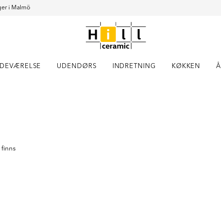
er i Malmö
DEVÆRELSE
UDENDØRS
INDRETNING
KØKKEN
Å
Item
1
of
15
 finns