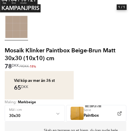
dage
timer
minutter
KAMPANJPRIS
1
/ 1
Mosaik Klinker Paintbox Beige-Brun Matt
30x30 (10x10) cm
78
DKK
-18%
79
DKK
Vid köp av mer än 26
st
65
DKK
Mørkbeige
Maling:
+ 28
Mål i cm
Serie
Paintbox
Skab en terrasse og et hjem, du kan nyde hele