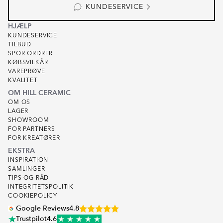
KUNDESERVICE
HJÆLP
KUNDESERVICE
TILBUD
SPOR ORDRER
KØBSVILKÅR
VAREPRØVE
KVALITET
OM HILL CERAMIC
OM OS
LAGER
SHOWROOM
FOR PARTNERS
FOR KREATØRER
EKSTRA
INSPIRATION
SAMLINGER
TIPS OG RÅD
INTEGRITETSPOLITIK
COOKIEPOLICY
Google Reviews
4.8
Trustpilot
4.6