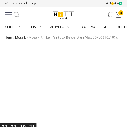
Flise- & klinkeruge
4.8
4.6
0
KLINKER
FLISER
VINYLGULVE
BADEVÆRELSE
UDEN
Hem
Mosaik
Mosaik Klinker Paintbox Beige-Brun Matt 30x30 (10x10) cm
Item
1
of
1
:
:
:
04
04
10
20