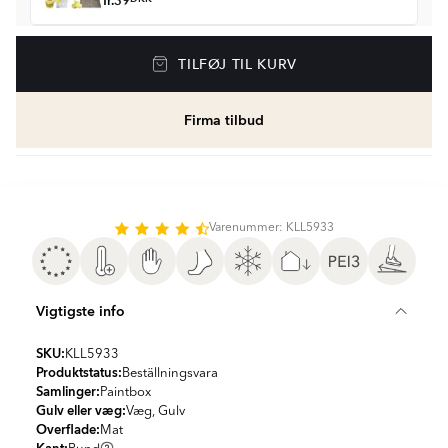
fr.
39
Gulvvarme
TILFØJ TIL KURV
Golvvärmepaket med termostat
fr.
1506
DKK
Firma tilbud
Vådrumssilikone
Se farver og beregn den rette mængde
vådrumssilikone
fr.
79
DKK
Varenummer: KLL5933
Rengøring & Vedligeholdelse
fr.
179
DKK
Vigtigste info
Fliseliste
Beregn og køb
SKU:
KLL5933
fr.
39
DKK
Produktstatus:
Beställningsvara
Samlinger:
Paintbox
Gulv eller væg:
Væg, Gulv
Overflade:
Mat