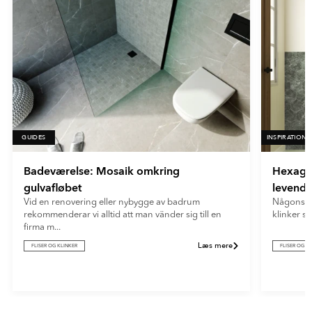
fingeraftryk og genskin.
- Blå
- Grön
- Röd
- Gul
- Orange
- Turkos
- Vit
GUIDES
INSPIRATION
Badeværelse: Mosaik omkring
Hexagon
gulvafløbet
levende
Vid en renovering eller nybygge av badrum
Någonstan
rekommenderar vi alltid att man vänder sig till en
klinker sk
firma m...
Læs mere
FLISER OG KLINKER
FLISER OG K
Item