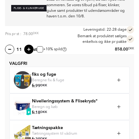
sommeren. Se vores tilbud på fliser, klinker,
FLISE- & KLINKERUGE
gulve samt produkter til udendørsområder og
haven t.o.m. den 10/8.
Leveringstid: 22-28 dage
DKK
Pris pr
st
:
78.00
Bemærk at produktet sælges
enkeltvis og ikke pr pakke
st
858.00
DKK
+10% spild
VALGFRI
fiks og fuge
Beregne fix & fuge
fr.
99
DKK
Nivelleringssystem & Flisekryds"
Beregn og køb
fr.
18
DKK
Tætningspakke
Tætningssystem til vådrum
DKK