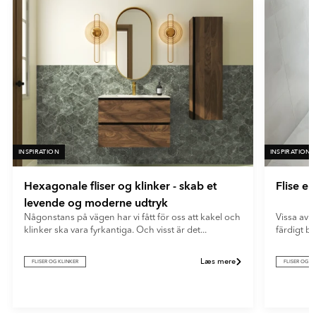
En meget mat overflade med minimal lysrefleksion. Ultramatte
- Beige
fliser giver et blødt og moderne udtryk og skjuler effektivt
fingeraftryk og genskin.
INSPIRATION
INSPIRATION
Hexagonale fliser og klinker - skab et
Flise e
levende og moderne udtryk
Någonstans på vägen har vi fått för oss att kakel och
Vissa av o
klinker ska vara fyrkantiga. Och visst är det...
färdigt b
Læs mere
FLISER OG KLINKER
FLISER OG K