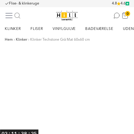
Flise- & klinkeruge
4.8
4.6
0
KLINKER
FLISER
VINYLGULVE
BADEVÆRELSE
UDEN
Hem
Klinker
Klinker Techstone Grå Mat 60x60 cm
Item
1
of
4
:
:
:
02
11
38
25