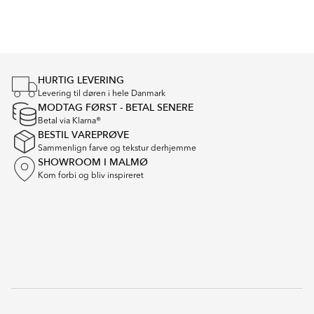
Item
1
of
4
HURTIG LEVERING
Levering til døren i hele Danmark
MODTAG FØRST - BETAL SENERE
Betal via Klarna®
BESTIL VAREPRØVE
Sammenlign farve og tekstur derhjemme
SHOWROOM I MALMØ
Kom forbi og bliv inspireret