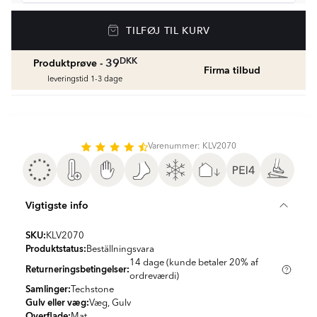
Gulvvarme
TILFØJ TIL KURV
Golvvärmepaket med termostat
fr.
1429
DKK
DKK
39
Produktprøve -
Firma tilbud
Vådrumssilikone
leveringstid 1-3 dage
Se farver og beregn den rette mængde
vådrumssilikone
fr.
75
DKK
Varenummer: KLV2070
Rengøring & Vedligeholdelse
fr.
169
DKK
Vigtigste info
Fliseliste
Beregn og køb
SKU:
KLV2070
fr.
38
DKK
Produktstatus:
Beställningsvara
14 dage (kunde betaler 20% af
Returneringsbetingelser:
ordreværdi)
Samlinger:
Techstone
Gulv eller væg:
Væg, Gulv
Overflade:
Mat