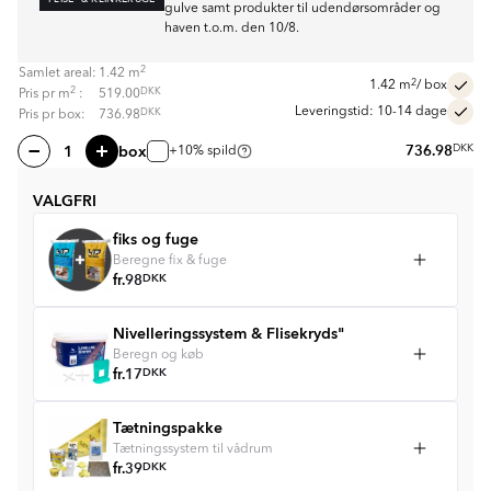
gulve samt produkter til udendørsområder og
haven t.o.m. den 10/8.
2
Samlet areal:
1.42
m
2
1.42
m
/ box
2
DKK
Pris pr
m
:
519.00
Leveringstid: 10-14 dage
DKK
Pris pr box:
736.98
box
736.98
DKK
+10% spild
VALGFRI
fiks og fuge
Beregne fix & fuge
fr.
98
DKK
Nivelleringssystem & Flisekryds"
Beregn og køb
fr.
17
DKK
Tætningspakke
Tætningssystem til vådrum
fr.
39
DKK