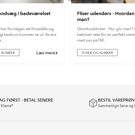
fondvæg i badeværelset
Fliser udendørs - Hvordan
man?
 har förmågan att föreställa sig
Utomhusklinker - Hur gör man? A
digt badrum kommer se ut. Andra
behöver veta för en perfekt utemi
...
med oss på Hill...
Læs mere
G KLINKER
FLISER OG KLINKER
G FØRST - BETAL SENERE
BESTIL VAREPRØV
a Klarna®
Sammenlign farve og 