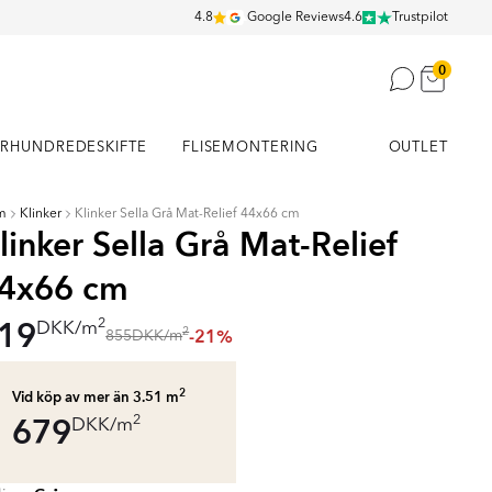
4.8
Google Reviews
4.6
Trustpilot
0
RHUNDREDESKIFTE
FLISEMONTERING
OUTLET
m
Klinker
Klinker Sella Grå Mat-Relief 44x66 cm
linker Sella Grå Mat-Relief
4x66 cm
19
2
DKK
/
m
-21%
2
855
DKK
/
m
2
Vid köp av mer än 3.51
m
679
2
DKK
/
m