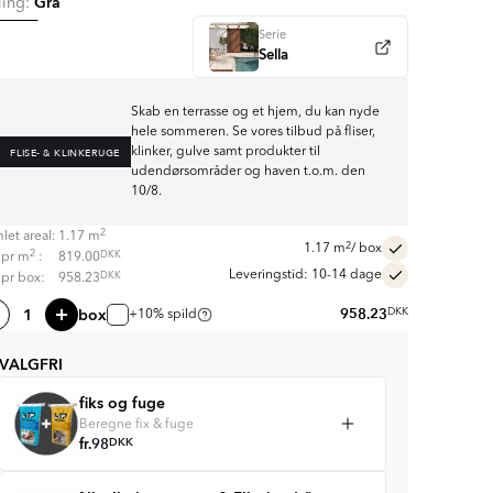
Grå
ling:
Serie
Sella
Skab en terrasse og et hjem, du kan nyde
hele sommeren. Se vores tilbud på fliser,
klinker, gulve samt produkter til
FLISE- & KLINKERUGE
udendørsområder og haven t.o.m. den
10/8.
2
let areal:
1.17
m
2
1.17
m
/ box
2
DKK
s pr
m
:
819.00
Leveringstid: 10-14 dage
DKK
s pr box:
958.23
box
958.23
DKK
+10% spild
VALGFRI
fiks og fuge
Beregne fix & fuge
fr.
98
DKK