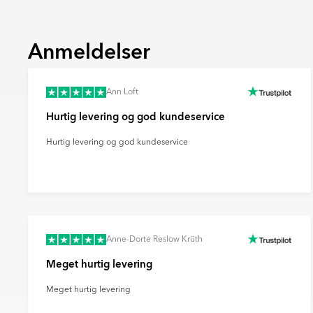
Ultramat
En meget mat overflade med minimal lysreflek
Anmeldelser
blødt og moderne udtryk og skjuler effektiv
Ann Loft
Hurtig levering og god kundeservice
Hurtig levering og god kundeservice
Anne-Dorte Reslow Krüth
Meget hurtig levering
Meget hurtig levering