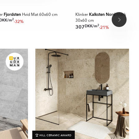
A MER
SPARA MER
Fjordsten
Kalksten Nord
er
Hvid Mat 60x60 cm
Klinker
Mørk Beige
2
DKK
/
m
-32%
30x60 cm
2
DKK
/
m
307
-21%
🏆 HILL CERAMIC AWARD