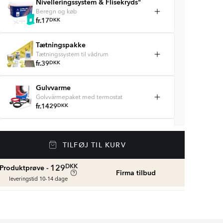
Nivelleringssystem & Flisekryds"
Beregn og køb
fr.
17
DKK
Tætningspakke
Tætningssystem til vådrum
fr.
39
DKK
Gulvvarme
Golvvärmepaket med termostat
fr.
1429
DKK
Vådrumssilikone
Se farver og beregn den rette mængde
TILFØJ TIL KURV
vådrumssilikone
fr.
75
DKK
DKK
129
Produktprøve -
Firma tilbud
leveringstid 10-14 dage
Rengøring & Vedligeholdelse
fr.
169
DKK