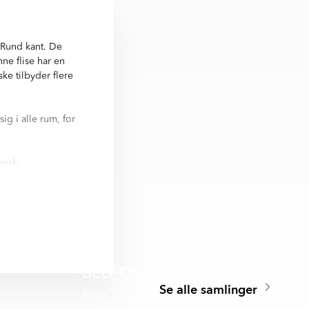
 Rund kant. De
ne flise har en
ske tilbyder flere
ig i alle rum, for
vensk
Relief 44x66 cm
 Nästan alla
BELFORD
Se alle samlinger
Serie
🥇 TOPPDESIGN 2025