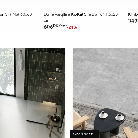
SPARA MER
SPAR
or
Kit-Kat
Grå Mat 60x60
Dune Vægflise
Sne Blank 11.5x23
Klink
349
cm
2
DKK
/
m
606
-24%
SÅDAN GØR DU