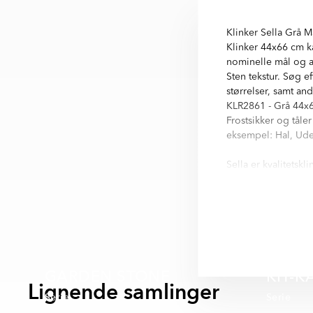
Klinker Sella Grå Ma
Klinker 44x66 cm k
nominelle mål og an
Sten tekstur. Søg ef
størrelser, samt an
KLR2861 - Grå 44x6
Frostsikker og tåle
eksempel: Hal, Ude
Sella er kvalitetskl
byggestandard for k
finder I i informati
Sella är en serie m
variationer finns i m
- Grå
- Brun
GARDEN STONE
KIT-K
- Vit
Lignende samlinger
Serie
Serie
BÄSTSÄLJARE UTOMHUS