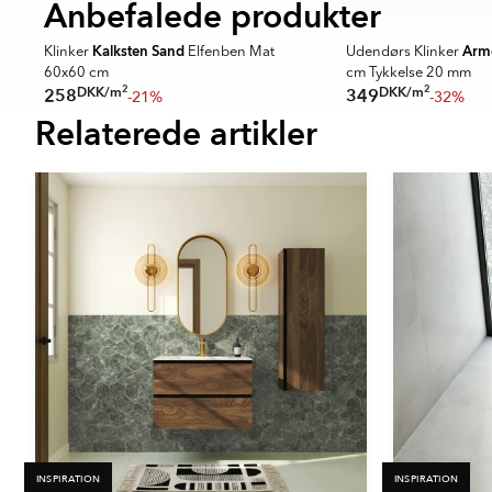
Anbefalede produkter
SUPER DEALS
SPARA MER
Kalksten Sand
Arm
0
Klinker
Elfenben Mat
Udendørs Klinker
60x60 cm
cm Tykkelse 20 mm
2
2
DKK
/
m
DKK
/
m
258
349
-21%
-32%
Relaterede artikler
Item
1
of
16
INSPIRATION
INSPIRATION