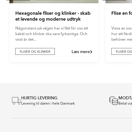
Hexagonale fliser og klinker - skab
Flise en 
et levende og moderne udtryk
Någonstans på vägen har vi fått för oss att
Vissa av oss
kakel och klinker ska vara fyrkantiga. Och
hur ett fär
visst är det...
behöver mer
Læs mere
FLISER OG KLINKER
FLISER O
Item
1
of
4
HURTIG LEVERING
MODTA
Levering til døren i hele Danmark
Betal vi