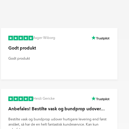
Fliseliste
Beregn og køb
fr.
38
DKK
Asger Wiborg
Godt produkt
Godt produkt
Heidi Gericke
Anbefales! Bestilte vask og bundprop udover…
Bestilte vask og bundprop udover hurtigere levering end først
anslået, så har de en helt fantastisk kundeservice. Kan kun