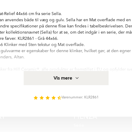
t-Relief 44x66 cm fra serie Sella.
an anvendes både til væg og gulv. Sella har en Mat overflade med en
dre specifikationer på denne flise kan findes i tabelbeskrivelsen. Den
ter kollektionsnavnet (Sella) for at se, om det indgår i en serie, der må
dre farver. KLR2861 - Grå 44x66.
6 Klinker med Sten tekstur og Mat overflade.
r gulvvarme er egenskaber for denne klinker, hvilket gør, at den egner s
ndørs, Altan.
inker fra Hill Ceramic®, alle produkter er fremstillet i EU og opfylder s
akel og klinker. Mere produktspecifikation for Klinker Sella Grå Mat-
Vis mere
onsfeltet på denne side.
ed hög kvalitetsstandard. Serien innehåller 1 olika storlekar: 44x66 cm.
att, relief yta. Det finns 3 huvud färger i serie Sella:
Varenummer: KLR2861
AT
PIENZA
Serie
DUNE