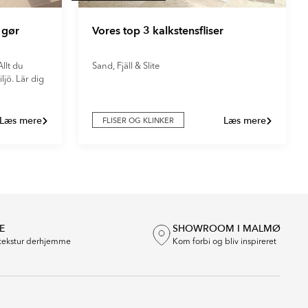
 gør
Vores top 3 kalkstensfliser
llt du
Sand, Fjäll & Slite
ljö. Lär dig
Læs mere
Læs mere
FLISER OG KLINKER
E
SHOWROOM I MALMØ
tekstur derhjemme
Kom forbi og bliv inspireret