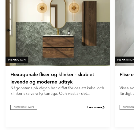
fingeraftryk og genskin.
- Röd
- Gul
- Orange
- Turkos
- Vit
INSPIRATION
INSPIRATION
Hexagonale fliser og klinker - skab et
Flise e
levende og moderne udtryk
Någonstans på vägen har vi fått för oss att kakel och
Vissa av o
klinker ska vara fyrkantiga. Och visst är det...
färdigt b
Læs mere
FLISER OG KLINKER
FLISER OG K
Item