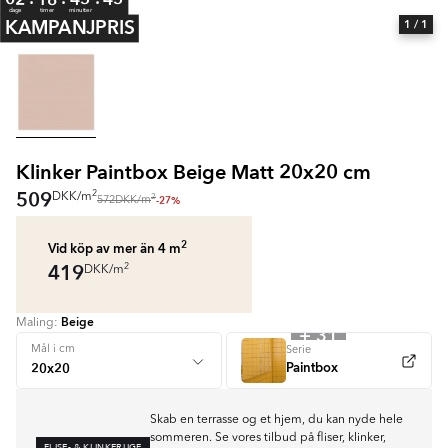
dage
timer
minutter
KAMPANJPRIS
1
/ 1
Klinker Paintbox Beige Matt 20x20 cm
509
2
DKK
/
m
2
-27%
572
DKK
/
m
2
Vid köp av mer än 4
m
419
2
DKK
/
m
Beige
Maling:
+ 31
Mål i cm
Serie
Paintbox
Skab en terrasse og et hjem, du kan nyde hele
sommeren. Se vores tilbud på fliser, klinker,
FLISE- & KLINKERUGE