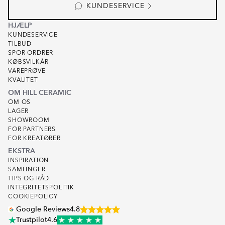
KUNDESERVICE
HJÆLP
KUNDESERVICE
TILBUD
SPOR ORDRER
KØBSVILKÅR
VAREPRØVE
KVALITET
OM HILL CERAMIC
OM OS
LAGER
SHOWROOM
FOR PARTNERS
FOR KREATØRER
EKSTRA
INSPIRATION
SAMLINGER
TIPS OG RÅD
INTEGRITETSPOLITIK
COOKIEPOLICY
Google Reviews
4.8
Trustpilot
4.6