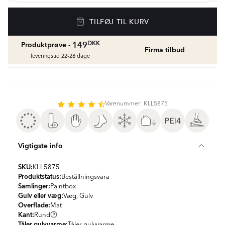
Gulvvarme
TILFØJ TIL KURV
Golvvärmepaket med termostat
fr.
1429
DKK
DKK
149
Produktprøve -
Firma tilbud
Vådrumssilikone
leveringstid 22-28 dage
Se farver og beregn den rette mængde
vådrumssilikone
fr.
75
DKK
Varenummer: KLL5875
Rengøring & Vedligeholdelse
fr.
169
DKK
Vigtigste info
Fliseliste
Beregn og køb
SKU:
KLL5875
fr.
38
DKK
Produktstatus:
Beställningsvara
Samlinger:
Paintbox
Gulv eller væg:
Væg, Gulv
Overflade:
Mat
Kant:
Rund
Tåler gulvvarme:
Tåler gulvvarme