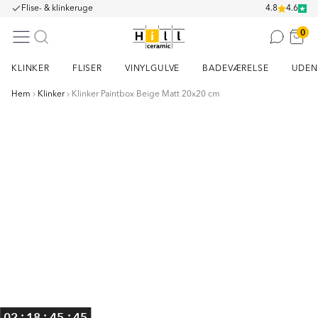
Flise- & klinkeruge
4.8
4.6
0
KLINKER
FLISER
VINYLGULVE
BADEVÆRELSE
UDEN
Hem
Klinker
Klinker Paintbox Beige Matt 20x20 cm
Item
1
of
1
:
:
:
02
18
45
44