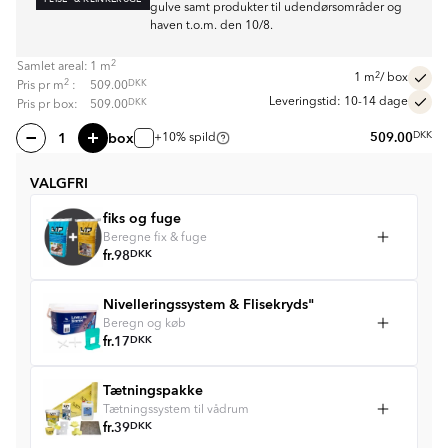
gulve samt produkter til udendørsområder og
haven t.o.m. den 10/8.
2
Samlet areal:
1
m
2
1
m
/ box
2
DKK
Pris pr
m
:
509.00
Leveringstid: 10-14 dage
DKK
Pris pr box:
509.00
box
509.00
DKK
+10% spild
VALGFRI
fiks og fuge
Beregne fix & fuge
fr.
98
DKK
Nivelleringssystem & Flisekryds"
Beregn og køb
fr.
17
DKK
Tætningspakke
Tætningssystem til vådrum
fr.
39
DKK